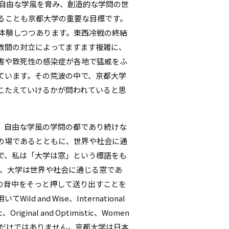
き自由な学風を育み、創造的な学問の世
ることも京都大学の重要な目標です。
を体験しつつあります。東西冷戦の終結
教間の対立によってますます複雑に、
害や致死性の感染症が各地で猛威をふ
ています。その荒波の中で、京都大学
こたえていけるかが問われていると思
、自由な学風の学問の都であり続けな
の場であるとともに、世界や社会に通
で、私は「大学は窓」という標語をも
は、大学は世界や社会に通じる窓であ
の背中をそっと押して送り出すことを
and Wise、International
ic、Original and Optimistic、Women
構内だけではありません。京都大学は日本