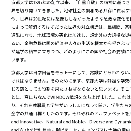
京都大学は1897年の創立以来、「自重自敬」の精神に基づ
界を切り開いてきました。地球社会の調和ある共存に貢献す
今、世界は20世紀には想像もしなかったような急激な変化
によって解消するはずだった世界の対立構造は、民族間、宗
過酷になり、地球環境の悪化は加速し、想定外の大規模な災
るい、金融危機は国の経済や人々の生活を根本から揺さぶっ
が建学の精神に立ちつつ、どのようにこの国や社会の要請に
います。
京都大学は自学自習をモットーにして、常識にとらわれない
ければなりません。そのためにまず、京都大学は静謐な学究
じる窓としての役割を果たさねばならないと思います。そこ
とに、窓にちなんでWINDOW構想を立ち上げました。これ
り、それを教職員と学生がいっしょになって開き、学生たち
全学の共通目標としたのです。それぞれのアルファベットを用いてWild 
and Innovative、Natural and Noble、Diverse and Dynam
and Wishを行動目標に掲げました。キャンパスは大学の