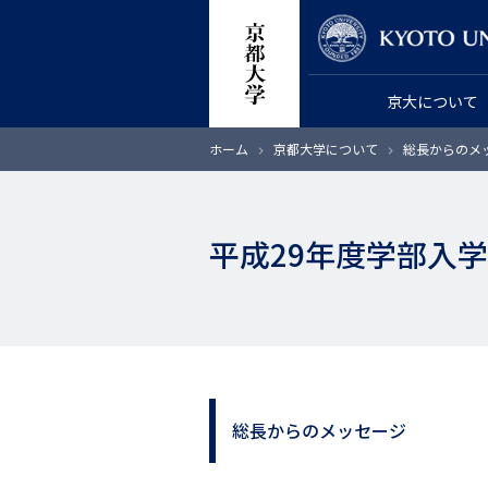
メ
教員検索
イ
ン
京大について
コ
ン
パ
ホーム
京都大学について
総長からのメ
テ
ン
く
ン
ず
ツ
平成29年度学部入学式
に
移
動
総長からのメッセージ
サ
イ