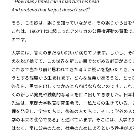
“
How many times can a man turn his head
And pretend that he just doesn’t see?
”
そう、この歌は、誤りを知っていながら、その誤りから目を
これは、1960年代に起こったアメリカの公民権運動の賛歌
のです。
大学には、答えのまだない問いが満ちています。しかし、そ
えを脱ぎ捨てて、この世界を新しい目でながめる必要があり
これまで当たり前と思われてきた考えに疑いを抱いたとき、
うとする態度から生まれます。どんな反発があろうと、とっ
答えを、勇気を出してつかみとらねばならないのです。これ
くの新しい発見や独創的な考えを世に出してきました。日本
先生は、京都大学教官研究集会で、「私たちの生きている、
理を発見し、学生たちに、後進の人たちに、そして学外の人
学の本来の使命である」と述べています。そこには、大学の
はなく、常に公共のため、社会のためにあるという矜持があ