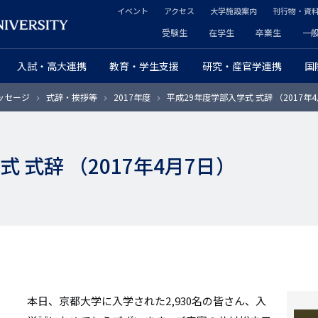
イベント
アクセス
大学施設案内
刊行物・資
ヘ
受験生
在学生
卒業生
一
ヘ
ッ
入試・高大連携
教育・学生支援
研究・産官学連携
国
ッ
ダ
ッセージ
式辞・挨拶等
2017年度
平成29年度学部入学式 式辞 （2017年
ダ
ー
ー
セ
 式辞 （2017年4月7日）
プ
カ
ラ
ン
イ
ダ
マ
リ
リ
ー
本日、京都大学に入学された2,930名の皆さん、入
ー