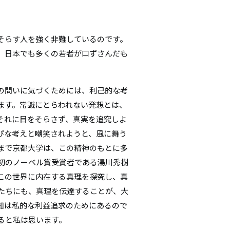
そらす人を強く非難しているのです。
で、日本でも多くの若者が口ずさんだも
の問いに気づくためには、利己的な考
ます。常識にとらわれない発想とは、
それに目をそらさず、真実を追究しよ
ぴな考えと嘲笑されようと、風に舞う
まで京都大学は、この精神のもとに多
初のノーベル賞受賞者である湯川秀樹
この世界に内在する真理を探究し、真
たちにも、真理を伝達することが、大
知は私的な利益追求のためにあるので
ると私は思います。