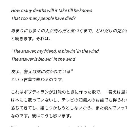
How many deaths will it take till he knows
That too many people have died?
あまりにも多くの人が死んだと気づくまで、どれだけの死が
と続きます。それは、
“The answer, my friend, is blowin’ in the wind
The answer is blowin’ in the wind
友よ、答えは風に吹かれている
”
という言葉で終わるのです。
これはボブディランが21歳のときに作った歌で、「答えは
は本にも載っていないし、テレビの知識人の討論でも得られ
落ちてきても、誰もつかもうとしないから、また飛んでいっ
なのです。彼はこうも歌います。