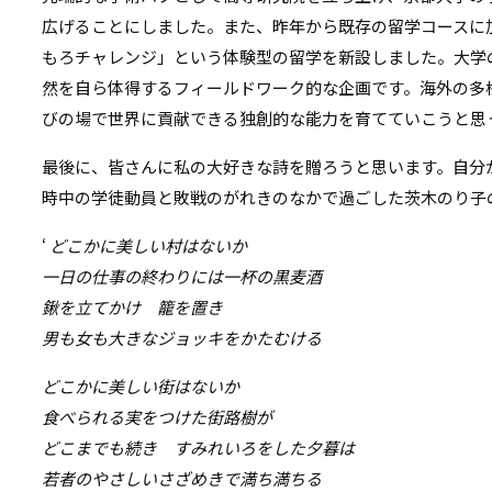
広げることにしました。また、昨年から既存の留学コースに
もろチャレンジ」という体験型の留学を新設しました。大学
然を自ら体得するフィールドワーク的な企画です。海外の多
びの場で世界に貢献できる独創的な能力を育てていこうと思
最後に、皆さんに私の大好きな詩を贈ろうと思います。自分
時中の学徒動員と敗戦のがれきのなかで過ごした茨木のり子
‘
どこかに美しい村はないか
一日の仕事の終わりには一杯の黒麦酒
鍬を立てかけ 籠を置き
男も女も大きなジョッキをかたむける
どこかに美しい街はないか
食べられる実をつけた街路樹が
どこまでも続き すみれいろをした夕暮は
若者のやさしいさざめきで満ち満ちる