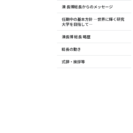
湊 長博総長からのメッセージ
ド
任期中の基本方針 ―世界に輝く研究
メ
大学を目指して―
ニ
湊長博 総長 略歴
ュ
総長の動き
ー
式辞・挨拶等