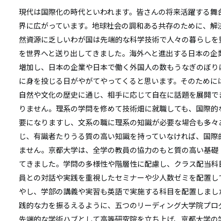
現代は国際化の時代といわれます。皆さんの将来活躍する舞
界に広がっています。地球社会の調和ある共存のために、解
然資源に乏しいわが国は先端的な科学技術で人々の暮らしを
を世界へと送り出してきました。海外へと進出する日本の企
増加し、日本の企業や日本で働く外国人の数もうなぎのぼり
に身を投じる日がやがてやってくると思います。そのために
自然や文化の歴史に通じ、相手に応じて自在に話題を展開で
りません。理系の学問を修めて技術畑に就職しても、国際的
要になりますし、文系の職に理系の知識が必要な場合も多々
じ、有識者たりうる質の高い知識を持っていなければ、国際
ません。京都大学は、全学の教員の協力のもと質の高い基礎
てきました。学問の多様性や階層性に配慮し、クラス配当科
員との対話や実践を重視したセミナーや少人数ゼミを配置し
やし、学部の講義や実習も英語で実施する科目を配置しまし
践的な力を振るえるように、五つのリーディング大学院プロ
先端的な学術ハブとして高等研究院を立ち上げ、京都大学の