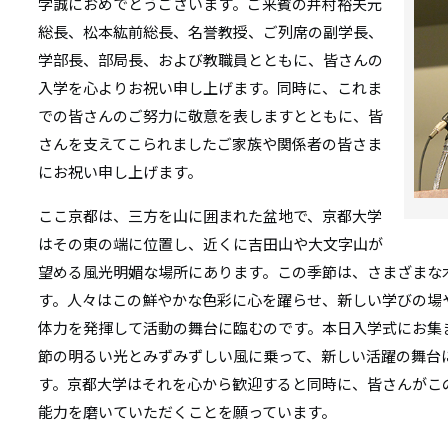
リ
学誠におめでとうございます。ご来賓の井村裕夫元
リ
総長、松本紘前総長、名誉教授、ご列席の副学長、
ン
学部長、部局長、および教職員とともに、皆さんの
ン
ク
入学を心よりお祝い申し上げます。同時に、これま
ク
での皆さんのご努力に敬意を表しますとともに、皆
さんを支えてこられましたご家族や関係者の皆さま
にお祝い申し上げます。
ここ京都は、三方を山に囲まれた盆地で、京都大学
はその東の端に位置し、近くに吉田山や大文字山が
望める風光明媚な場所にあります。この季節は、さまざまな
す。人々はこの鮮やかな色彩に心を躍らせ、新しい学びの場
体力を発揮して活動の舞台に臨むのです。本日入学式にお集
節の明るい光とみずみずしい風に乗って、新しい活躍の舞台
す。京都大学はそれを心から歓迎すると同時に、皆さんがこ
能力を磨いていただくことを願っています。