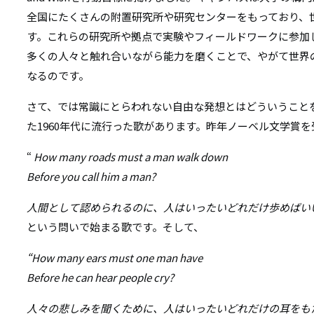
全国にたくさんの附置研究所や研究センターをもっており、
す。これらの研究所や拠点で実験やフィールドワークに参加
多くの人々と触れ合いながら能力を磨くことで、やがて世界
なるのです。
さて、では常識にとらわれない自由な発想とはどういうこと
た1960年代に流行った歌があります。昨年ノーベル文学賞
“
How many roads must a man walk down
Before you call him a man?
人間として認められるのに、人はいったいどれだけ歩めばい
という問いで始まる歌です。そして、
“How many ears must one man have
Before he can hear people cry?
人々の悲しみを聞くために、人はいったいどれだけの耳をも