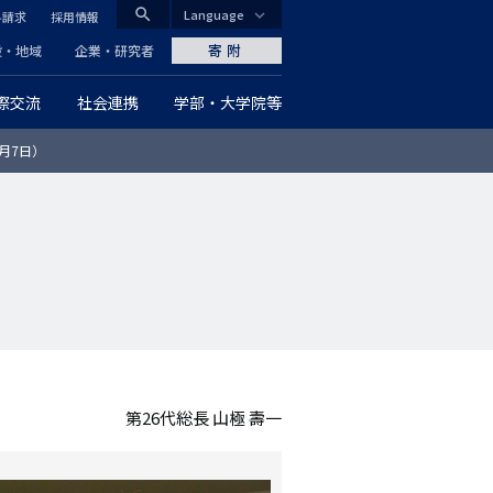
search
Language
料請求
採用情報
CLOSE
寄附
般・地域
企業・研究者
際交流
社会連携
学部・大学院等
グ
4月7日）
ロ
ー
バ
ル
ナ
ビ
第26代総長 山極 壽一
ゲ
ー