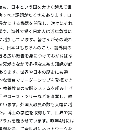
台も、日本という国を大きく越えて世
決すべき課題がたくさんあります。自
豊かにする機器を開発し、次々にそれ
業や、海外で働く日本人は近年急激に
に増加しています。皆さんがその流れ
は、日本はもちろんのこと、諸外国の
きる広い教養を身につけておかねばな
な交渉のなかで多様な文系の知識が必
あります。世界や日本の歴史にも通
的な舞台でリーダーシップを発揮でき
・教養教育の実践システムを組み上げ
目やコース・ツリーなどを考案し、教
ています。外国人教員の数も大幅に増
た。博士の学位を取得して、世界で実
グラムを走らせています。昨年4月には
学問を通して全世界にネットワークを