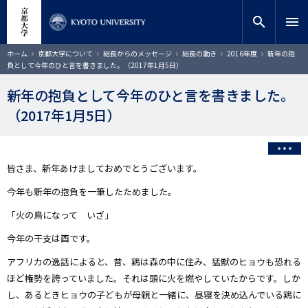
メ
close
サイト内検索
教員検索
イ
search
menu
ン
コ
検索
パ
ホーム
京都大学について
総長からのメッセージ
総長の動き
2016年度
新年の抱
ン
ン
負として今年のひと言を書きました。（2017年1月5日）
く
テ
ず
ン
新年の抱負として今年のひと言を書きました。
ツ
（2017年1月5日）
に
移
動
皆さま、新年あけましておめでとうございます。
今年も新年の抱負を一筆したためました。
「火の鳥になって いざ」
今年の干支は酉です。
アフリカの逸話によると、昔、鶏は森の中に住み、猛獣のヒョウも恐れる
ほど権勢を誇っていました。それは頭に火を燃やしていたからです。しか
し、あるときヒョウの子どもが母親と一緒に、昼寝を決め込んでいる鶏に