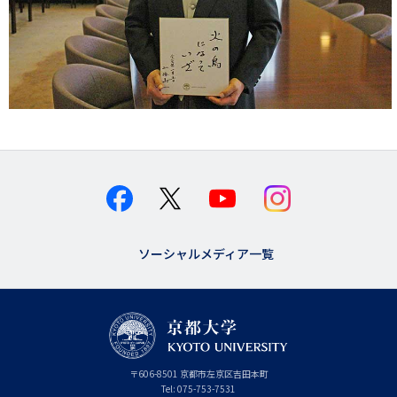
ソーシャルメディア一覧
京
〒
606-8501
京
京都市
左京区吉田本町
都
都
Tel:
075-753-7531
大
府