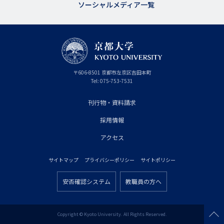
ソーシャルメディア一覧
京
〒
606-8501
京
京都市
左京区吉田本町
都
都
Tel:
075-753-7531
大
府
学
刊行物・資料請求
フ
採用情報
ッ
タ
アクセス
ー
サイトマップ
プライバシーポリシー
サイトポリシー
プ
フ
ラ
安否確認システム
教職員の方へ
ッ
フ
イ
タ
ッ
マ
ー
タ
Copyright © Kyoto University. All Rights Reserved.