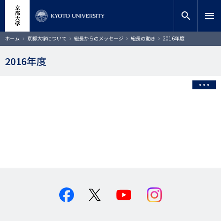
メ
close
サイト内検索
教員検索
イ
search
menu
ン
コ
検索
パ
ホーム
京都大学について
総長からのメッセージ
総長の動き
2016年度
ン
ン
く
テ
ず
2016年度
ン
ツ
に
移
動