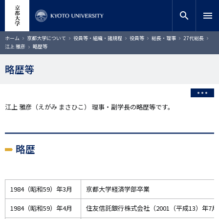
メ
close
サイト内検索
教員検索
イ
search
menu
ン
コ
検索
パ
ホーム
京都大学について
役員等・組織・諸規程
役員等
総長・理事
27代総長
ン
ン
江上 雅彦
略歴等
く
テ
ず
ン
略歴等
ツ
に
移
動
江上 雅彦（えがみ まさひこ） 理事・副学長の略歴等です。
略歴
1984（昭和59）年3月
京都大学経済学部卒業
1984（昭和59）年4月
住友信託銀行株式会社（2001（平成13）年7