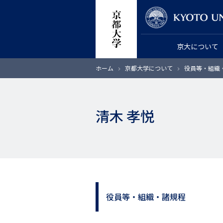
メ
教員検索
イ
ン
京大について
コ
ン
パ
ホーム
京都大学について
役員等・組織
テ
ン
く
ン
ず
ツ
清木 孝悦
に
移
動
役員等・組織・諸規程
サ
イ