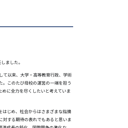
シ
ョ
ン
任しました。
省して以来、大学・高等教育行政、学術
た。このたび母校の運営の一端を担う
ために全力を尽くしたいと考えていま
をはじめ、社会からはさまざまな指摘
に対する期待の表れでもあると思いま
経済成長の鈍化、国際競争の激化な