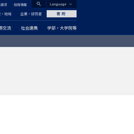
search
Language
料請求
採用情報
CLOSE
寄附
般・地域
企業・研究者
際交流
社会連携
学部・大学院等
グ
ロ
ー
バ
ル
ナ
ビ
ゲ
ー