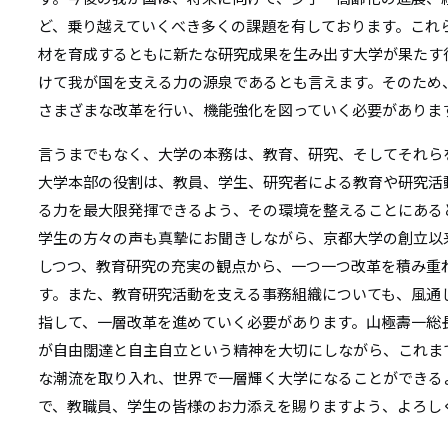
ど、乗り越えていくべき多くの課題を有しております。これ
材を育成するともに新たな研究成果を生み出す大学が果たす
けて我が国を支える力の源泉であるとも言えます。そのため
さまざまな改革を行い、機能強化を図っていく必要がありま
言うまでもなく、大学の本務は、教育、研究、そしてそれら
大学本部の役割は、教員、学生、研究者による教育や研究活
る力を最大限発揮できるよう、その環境を整えることにある
学生の方々の声も真摯にお聞きしながら、京都大学の創立以
しつつ、教育研究の充実の観点から、一つ一つ改革を積み重
す。また、教育研究活動を支える事務組織についても、風通
指して、一層改革を進めていく必要があります。山極壽一総
が自由闊達と自主自立という精神を大切にしながら、これま
な潮流を取り入れ、世界で一層輝く大学になることができる
で、教職員、学生の皆様のお力添えを賜りますよう、よろし