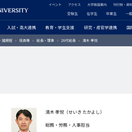
イベント
アクセス
大学施設案内
刊行物・資
ヘ
受験生
在学生
卒業生
一
ヘ
ッ
入試・高大連携
教育・学生支援
研究・産官学連携
国
ッ
ダ
・諸規程
役員等
総長・理事
26代総長
清木 孝悦
ダ
ー
ー
セ
プ
カ
ラ
ン
イ
ダ
マ
リ
清木 孝悦（せいき たかよし）
リ
ー
総務・労務・人事担当
ー