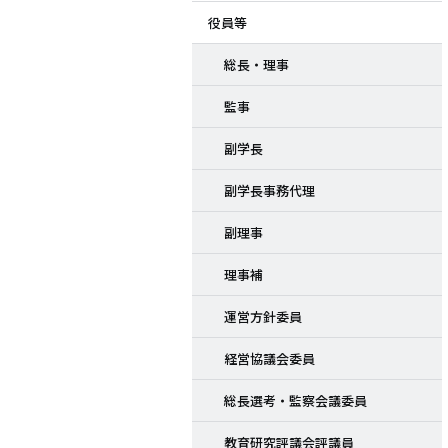
役員等
ド
総長・理事
メ
監事
ニ
副学長
ュ
副学長事務代理
ー
副理事
理事補
運営方針委員
経営協議会委員
総長選考・監察会議委員
教育研究評議会評議員