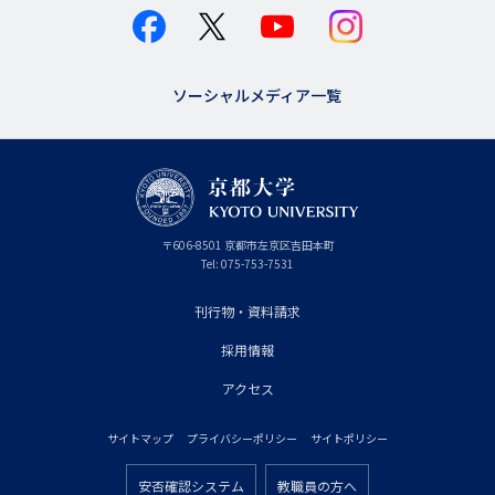
ソーシャルメディア一覧
京
〒
606-8501
京
京都市
左京区吉田本町
都
都
Tel:
075-753-7531
大
府
学
刊行物・資料請求
フ
採用情報
ッ
タ
アクセス
ー
サイトマップ
プライバシーポリシー
サイトポリシー
プ
フ
ラ
安否確認システム
教職員の方へ