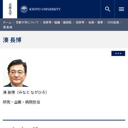
メ
close
サイト内検索
教員検索
イ
search
menu
ン
コ
検索
パ
ホーム
京都大学について
役員等・組織・諸規程
役員等
総長・理事
26代総長
ン
ン
湊 長博
く
テ
ず
ン
湊 長博
ツ
に
移
動
湊 長博（みなと ながひろ）
研究・企画・病院担当