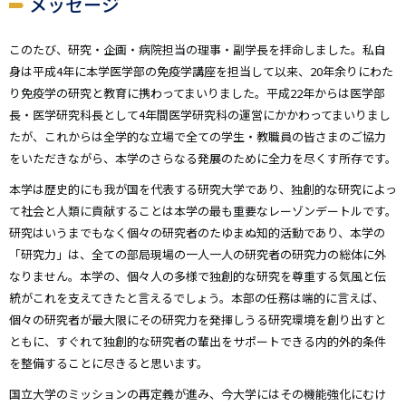
メッセージ
このたび、研究・企画・病院担当の理事・副学長を拝命しました。私自
身は平成4年に本学医学部の免疫学講座を担当して以来、20年余りにわた
り免疫学の研究と教育に携わってまいりました。平成22年からは医学部
長・医学研究科長として4年間医学研究科の運営にかかわってまいりまし
たが、これからは全学的な立場で全ての学生・教職員の皆さまのご協力
をいただきながら、本学のさらなる発展のために全力を尽くす所存です。
本学は歴史的にも我が国を代表する研究大学であり、独創的な研究によっ
て社会と人類に貢献することは本学の最も重要なレーゾンデートルです。
研究はいうまでもなく個々の研究者のたゆまぬ知的活動であり、本学の
「研究力」は、全ての部局現場の一人一人の研究者の研究力の総体に外
なりません。本学の、個々人の多様で独創的な研究を尊重する気風と伝
統がこれを支えてきたと言えるでしょう。本部の任務は端的に言えば、
個々の研究者が最大限にその研究力を発揮しうる研究環境を創り出すと
ともに、すぐれて独創的な研究者の輩出をサポートできる内的外的条件
を整備することに尽きると思います。
国立大学のミッションの再定義が進み、今大学にはその機能強化にむけ