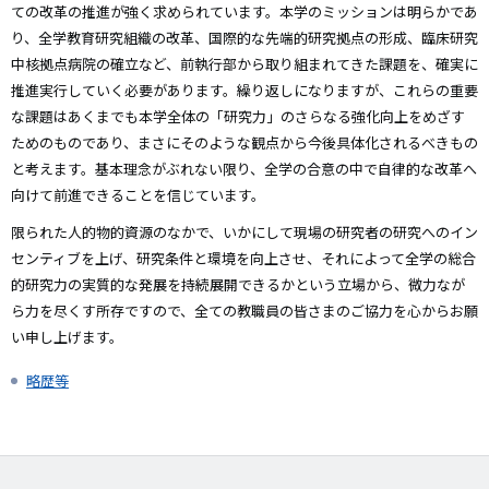
ての改革の推進が強く求められています。本学のミッションは明らかであ
り、全学教育研究組織の改革、国際的な先端的研究拠点の形成、臨床研究
中核拠点病院の確立など、前執行部から取り組まれてきた課題を、確実に
推進実行していく必要があります。繰り返しになりますが、これらの重要
な課題はあくまでも本学全体の「研究力」のさらなる強化向上をめざす
ためのものであり、まさにそのような観点から今後具体化されるべきもの
と考えます。基本理念がぶれない限り、全学の合意の中で自律的な改革へ
向けて前進できることを信じています。
限られた人的物的資源のなかで、いかにして現場の研究者の研究へのイン
センティブを上げ、研究条件と環境を向上させ、それによって全学の総合
的研究力の実質的な発展を持続展開できるかという立場から、微力なが
ら力を尽くす所存ですので、全ての教職員の皆さまのご協力を心からお願
い申し上げます。
略歴等