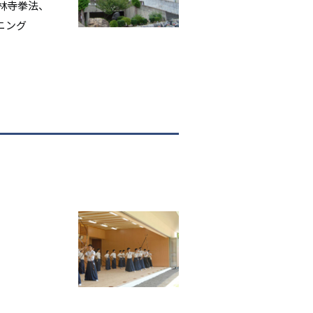
林寺拳法、
ニング