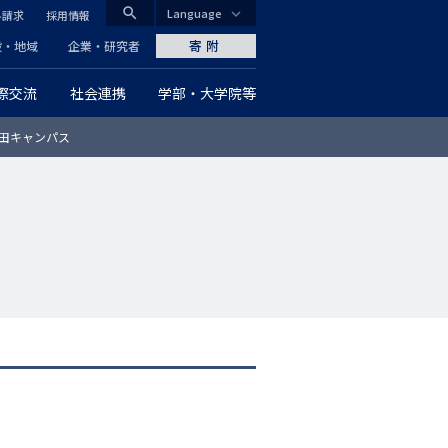
search
Language
料請求
採用情報
CLOSE
寄附
般・地域
企業・研究者
際交流
社会連携
学部・大学院等
グ
田キャンパス
ロ
ー
バ
ル
ナ
ビ
ゲ
ー