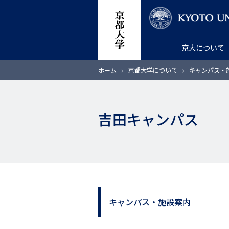
メ
教員検索
イ
ン
京大について
コ
ン
パ
ホーム
京都大学について
キャンパス・
テ
ン
く
ン
ず
ツ
吉田キャンパス
に
移
動
キャンパス・施設案内
サ
イ