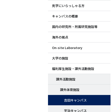
見学にいらっしゃる方
ド
キャンパスの概要
メ
国内の研究所・附属研究施設等
ニ
海外の拠点
ュ
On-site Laboratory
ー
大学の施設
福利厚生施設・課外活動施設
課外活動施設
課外体育施設
吉田キャンパス
宇治キャンパス