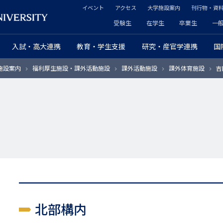
イベント
アクセス
大学施設案内
刊行物・資
ヘ
受験生
在学生
卒業生
一
ヘ
ッ
入試・高大連携
教育・学生支援
研究・産官学連携
国
ッ
ダ
施設案内
福利厚生施設・課外活動施設
課外活動施設
課外体育施設
吉
ダ
ー
ー
セ
プ
カ
ラ
ン
イ
ダ
マ
リ
リ
ー
北部構内
ー