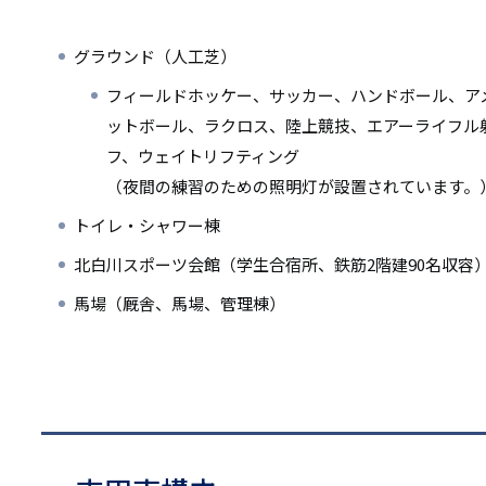
リ
リ
ン
グラウンド（人工芝）
ン
ク
フィールドホッケー、サッカー、ハンドボール、ア
ク
ットボール、ラクロス、陸上競技、エアーライフル
フ、ウェイトリフティング
（夜間の練習のための照明灯が設置されています。
トイレ・シャワー棟
北白川スポーツ会館（学生合宿所、鉄筋2階建90名収容
馬場（厩舎、馬場、管理棟）