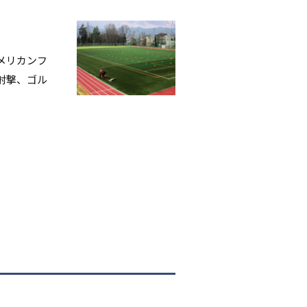
シ
ョ
メリカンフ
ン
射撃、ゴル
）
）