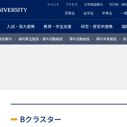
イベント
アクセス
大学施設案内
刊行物・資
ヘ
受験生
在学生
卒業生
一
ヘ
ッ
入試・高大連携
教育・学生支援
研究・産官学連携
国
ッ
ダ
施設案内
福利厚生施設・課外活動施設
課外活動施設
課外体育施設
桂
ダ
ー
ー
セ
プ
カ
ラ
ン
イ
ダ
マ
リ
リ
ー
Bクラスター
ー