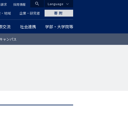
search
Language
料請求
採用情報
CLOSE
寄附
般・地域
企業・研究者
際交流
社会連携
学部・大学院等
グ
キャンパス
ロ
ー
バ
ル
ナ
ビ
ゲ
ー