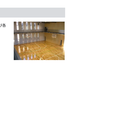
シ
ョ
び各
ン