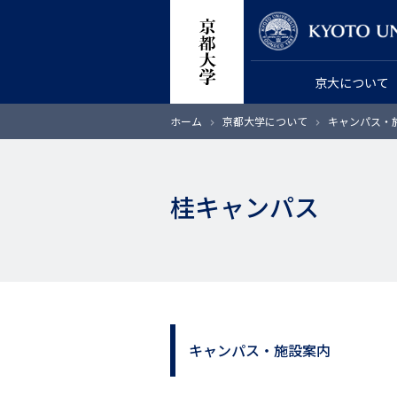
メ
教員検索
イ
ン
京大について
コ
ン
パ
ホーム
京都大学について
キャンパス・
テ
ン
く
ン
ず
ツ
桂キャンパス
に
移
動
キャンパス・施設案内
サ
イ