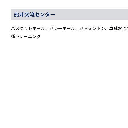
リ
リ
ン
船井交流センター
ン
ク
バスケットボール、バレーボール、バドミントン、卓球およ
ク
種トレーニング