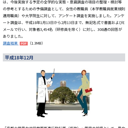
は、今後実施する予定の全学的な実態・意識調査の項目の整理・検討等
の参考とするための予備調査として、女性の教職員（本学教職員就業規則
適用職員）や大学院生に対して、アンケート調査を実施しました。アンケ
ート調査は、平成18年1月13日から2月13日まで、無記名式で書面およびE
メールで行い、対象者3,454名（研修員を除く）に対し、308通の回答が
ありました。
調査結果
（1.3MB）
平成18年12月