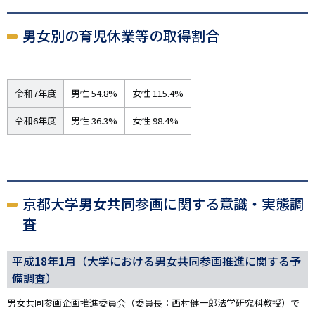
男女別の育児休業等の取得割合
令和7年度
男性 54.8%
女性 115.4%
令和6年度
男性 36.3%
女性 98.4%
京都大学男女共同参画に関する意識・実態調
査
平成18年1月（大学における男女共同参画推進に関する予
備調査）
男女共同参画企画推進委員会（委員長：西村健一郎法学研究科教授）で