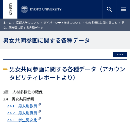
メ
close
サイト内検索
教員検索
イ
search
menu
ン
コ
検索
パ
ホーム
京都大学について
ダイバーシティ推進について
性の多様性に関すること
男
ン
ン
女共同参画に関する各種データ
く
テ
ず
ン
男女共同参画に関する各種データ
ツ
に
移
動
男女共同参画に関する各種データ（アカウン
タビリティレポートより）
2章 人材多様性の確保
2.4 男女共同参画
2.4.1 男女別教員
2.4.2 男女別職員
2.4.3 学生男女比