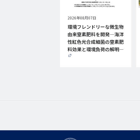
公
2026年08月07日
開
環境フレンドリーな微生物
日
由来窒素肥料を開発―海洋
性紅色光合成細菌の窒素肥
料効果と環境負荷の解明―