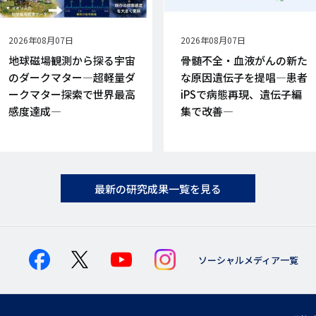
公
2026年08月07日
公
2026年08月07日
開
開
地球磁場観測から探る宇宙
骨髄不全・血液がんの新た
日
日
のダークマター―超軽量ダ
な原因遺伝子を提唱―患者
ークマター探索で世界最高
iPSで病態再現、遺伝子編
感度達成―
集で改善―
最新の研究成果一覧を見る
ソーシャルメディア一覧