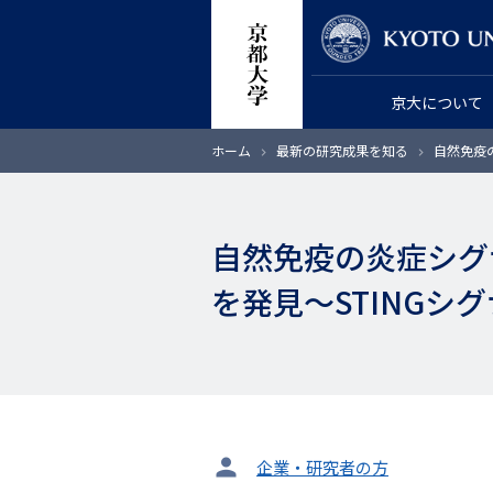
メ
教員検索
イ
ン
京大について
コ
ン
パ
ホーム
最新の研究成果を知る
自然免疫
テ
ン
く
ン
ず
ツ
自然免疫の炎症シグ
に
移
を発見～STING
動
タ
企業・研究者の方