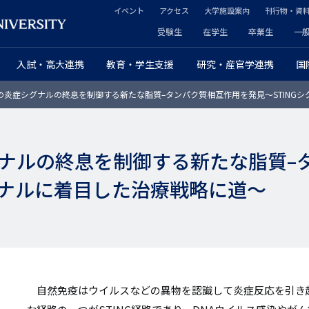
イベント
アクセス
大学施設案内
刊行物・資
ヘ
受験生
在学生
卒業生
一
ヘ
ッ
入試・高大連携
教育・学生支援
研究・産官学連携
国
ッ
ダ
の炎症シグナルの終息を制御する新たな脂質–タンパク質相互作用を発見～STING
ダ
ー
ー
セ
ナルの終息を制御する新たな脂質–
プ
カ
シグナルに着目した治療戦略に道～
ラ
ン
イ
ダ
マ
リ
リ
ー
自然免疫はウイルスなどの異物を認識して炎症反応を引き
ー