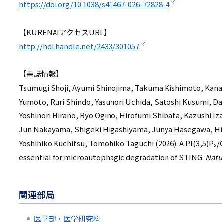
https://doi.org/10.1038/s41467-026-72828-4
【KURENAIアクセスURL】
http://hdl.handle.net/2433/301057
【書誌情報】
Tsumugi Shoji, Ayumi Shinojima, Takuma Kishimoto, Kana
Yumoto, Ruri Shindo, Yasunori Uchida, Satoshi Kusumi, Da
Yoshinori Hirano, Ryo Ogino, Hirofumi Shibata, Kazushi Iz
Jun Nakayama, Shigeki Higashiyama, Junya Hasegawa, Hir
Yoshihiko Kuchitsu, Tomohiko Taguchi (2026). A PI(3,5)P₂
essential for microautophagic degradation of STING.
Natu
関連部局
医学部・医学研究科