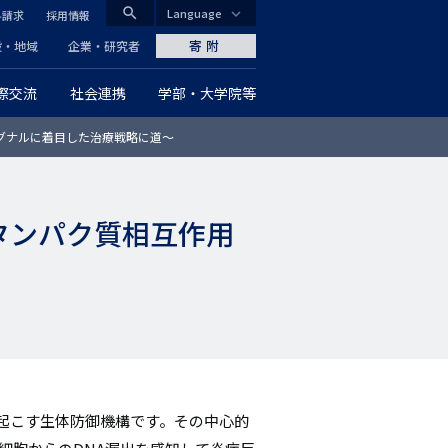
search
Language
料請求
採用情報
CLOSE
寄附
般・地域
企業・研究者
際交流
社会連携
学部・大学院等
グ
シグナルに着目した治療戦略に道～
ロ
ー
タンパク質相互作用
バ
ル
ナ
ビ
ゲ
起こす生体防御機構です。その中心的
ー