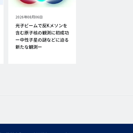
公
2026年08月06日
開
光子ビームで反Kメソンを
日
含む原子核の観測に初成功
ー中性子星の謎などに迫る
新たな観測ー