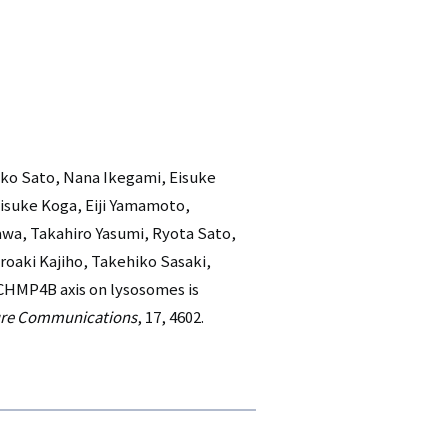
ko Sato, Nana Ikegami, Eisuke
isuke Koga, Eiji Yamamoto,
awa, Takahiro Yasumi, Ryota Sato,
oaki Kajiho, Takehiko Sasaki,
/CHMP4B axis on lysosomes is
re Communications
, 17, 4602.