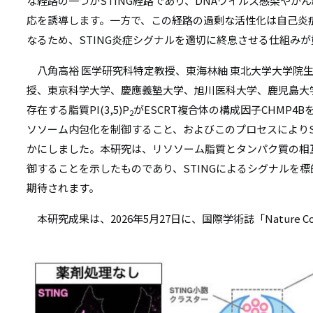
リ
な経路の一つがSTING経路であり、DNAウイルス感染やが
応を誘導します。一方で、この経路の過剰な活性化は自己炎
リ
ン
なるため、STING炎症シグナルを適切に終息させる仕組み
ン
ク
八角高裕 医学研究科特定教授、東海林紬 東北大学大学院生
ク
授、東京科学大学、慶應義塾大学、旭川医科大学、鹿児島大
存在する脂質PI(3,5)P
がESCRT複合体の構成因子CHMP4
2
ソソーム内包化を制御すること、およびこのプロセスによりS
かにしました。本研究は、リソソーム脂質とタンパク質の相
御することを示したものであり、STINGによるシグナルを
期待されます。
本研究成果は、2026年5月27日に、国際学術誌「Nature Co
画
像