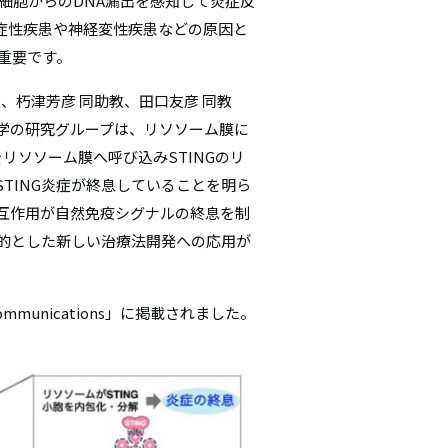
ん細胞からのDNA漏出を感知して炎症反
シ
症性疾患や神経変性疾患などの原因と
が重要です。
ョ
、朽津芳彦 同助教、田口友彦 同教
ン
学の研究グループは、リソソーム膜に
Bをリソソーム膜へ呼び込みSTINGのリ
TING炎症が終息していることを明ら
互作用が自然免疫シグナルの終息を制
標的とした新しい治療法開発への応用が
mmunications」に掲載されました。