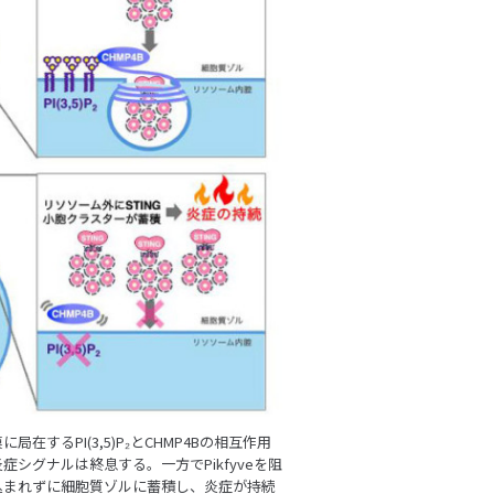
するPI(3,5)P₂とCHMP4Bの相互作用
シグナルは終息する。一方でPikfyveを阻
り込まれずに細胞質ゾルに蓄積し、炎症が持続