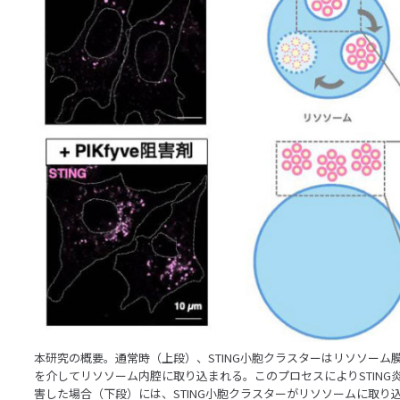
本研究の概要。通常時（上段）、STING小胞クラスターはリソソーム膜に局在
を介してリソソーム内腔に取り込まれる。このプロセスによりSTING炎症
害した場合（下段）には、STING小胞クラスターがリソソームに取