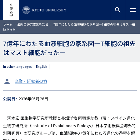
メ
close
サイト内検索
教員検索
イ
search
menu
ン
コ
検索
パ
ホーム
最新の研究成果を知る
7億年にわたる血液細胞の家系図―T細胞の祖先はマスト細
ン
ン
胞だった―
く
テ
ず
ン
7億年にわたる血液細胞の家系図―T細胞の祖先
ツ
はマスト細胞だった―
に
移
動
In other languages
English
タ
企業・研究者の方
ー
ゲ
公開日
2026年05月26日
ッ
ト
河本宏 医生物学研究所教授と長畑洋佑 同特定助教（現：スペイン進化
生物学研究所（Institute of Evolutionary Biology）日本学術振興会海外特
別研究員）の研究グループは、血液細胞の7億年にわたる進化の過程を解