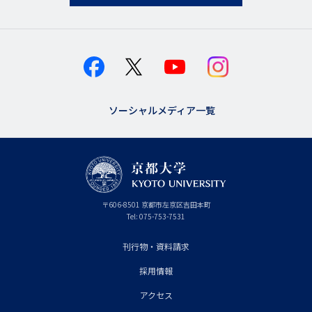
ソーシャルメディア一覧
京
〒
606-8501
京
京都市
左京区吉田本町
都
都
Tel:
075-753-7531
大
府
学
刊行物・資料請求
フ
採用情報
ッ
タ
アクセス