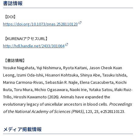
書誌情報
【DOI】
https://doi.org/10.1073/pnas.2528110123
【KURENAIアクセスURL】
http://hdl.handle.net/2433/301064
【書誌情報】
Yosuke Nagahata, Yuji Nishimura, Ryota Kaitani, Jason Cheok Kuan
Leong, Izumi Oda-Ishii, Hisanori Kohtsuka, Shinya Abe, Tasuku Ishida,
Marina Carmona-Rivas, Sebastián R. Najle, Elena Casacuberta, Koichi
Ikuta, Toru Miura, Michio Ogasawara, Naoki Irie, Yutaka Satou, Iñaki Ruiz-
Trillo, Hiroshi Kawamoto (2026). Animals have expanded the
evolutionary legacy of unicellular ancestors in blood cells.
Proceedings
of the National Academy of Sciences (PNAS)
, 123, 23, e2528110123.
メディア掲載情報