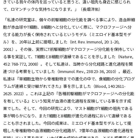
きている我々の体内を巡っていると思うと、遠い祖先も身近に感じられ
て、ロマンチックな気持ちになります。」（長畑洋佑）
「私達の研究室は、個々の前駆細胞の分化能を調べる事により、造血幹細
胞が赤血球やT細胞、B細胞へと分化していく際に、マクロファージへ分
化する能力が長く保持されているというモデル（ミエロイド基本型モデ
ル）を、20年以上前に提唱しました（Int. Rev. Immunol, 20: 1-20,
2001）。その後、実際にT前駆細胞がマクロファージ分化能を保持してい
る事を実証して、T細胞とB細胞が遠縁であることを示しました（Nature,
452: 768-772, 2008）。そして私達は、当時から分化経路と進化過程を関
連づける考察をしていました（Immunol. Rev., 238:23-36, 2010）。最近、
私達は『単細胞生物から脊椎動物までの進化の中で、食細胞の分化プログ
ラムが連綿と受け継がれてきた』事を示しました（Blood, 140:2611-
2625. 2022）。これは上記の『各種前駆細胞がマクロファージへの分化能
を有している』という知見が血液の進化過程を反映している事を示す成
果でした。そして、今回の研究により、マスト細胞がT細胞の祖先である
事が明らかになり、またT細胞とB細胞が進化の過程において遠縁である
ことも示されました。今回の成果は、ミエロイド基本型モデルとして提
唱した脊椎動物の血液細胞の分化経路が、7億年の血液細胞の進化過程を
反映している事を示す、いわば集大成的な成果であり、とても感慨深く思