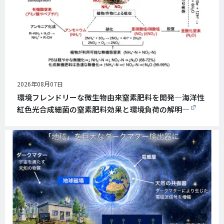
公
2026年08月07日
開
環境フレンドリーな微生物由来窒素肥料を開発―海洋性
日
紅色光合成細菌の窒素肥料効果と環境負荷の解明―