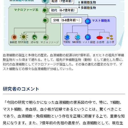
像
血液細胞の誕生と多様化の歴史。血液細胞の起源は約7億年前、まだヒトの祖先が単細
胞生物だった頃まで遡れる。そして、祖先が多細胞生物（動物）として進化した際に、
初代の血液細胞としてマクロファージが誕生した。その後の進化の歴史のなかで、マ
スト細胞などの様々な血液細胞が分岐していった。
研究者のコメント
「今回の研究で明らかになった血液細胞の家系図の中で、特に、T細胞、
マスト細胞、赤血球、血小板が近縁であるということは、驚くべきこと
であり、血液細胞・免疫細胞という存在を正確に把握する上で、重要な知
見になります。また、7億年前の先祖の遺産が、血液細胞として、現在生