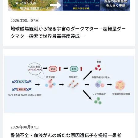
公
2026年08月07日
開
地球磁場観測から探る宇宙のダークマター―超軽量ダー
日
クマター探索で世界最高感度達成―
公
2026年08月07日
開
骨髄不全・血液がんの新たな原因遺伝子を提唱―患者
日