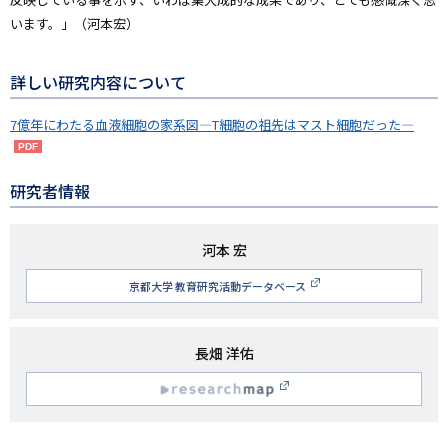
います。」（河本宏）
詳しい研究内容について
7億年にわたる血液細胞の家系図―T細胞の祖先はマスト細胞だった―
研究者情報
研
河本 宏
究
京都大学 教育研究活動データベース
者
名
研
長畑 洋佑
究
R
者
名
esearchmap