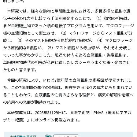
明しました。
本研究では、様々な動物と単細胞生物における、多種多様な細胞の遺
伝子の使われ方を比較する手法を開発することで、（1）動物の祖先は、
まだ単細胞生物であった頃の遺伝子プログラムを用いて、マクロファージ
様の血液細胞として誕生させ、（2）マクロファージからマスト細胞が分
岐し、（3）そのマスト細胞から原始的なT細胞が、（4）マクロファージ
から原始的なB細胞が、（5）マスト細胞から赤血球が、それぞれ分岐し
ていった事がわかりました。私達の体内を巡る血液細胞・免疫細胞は、
単細胞生物時代の祖先が私達に遺したレガシーをうまく拡張・発展させ
たものと言えます。
今回の研究により、いわば7億年間の血液細胞の家系図が復元されまし
た。この7億年間の進化の記憶は、現在生きる我々の体内にも刻まれてい
ることもわかり、血液細胞の性質のさらなる理解と、病気の解明や治療へ
の応用への発展が期待されます。
本研究成果は、2026年5月29日に、国際学術誌「PNAS（米国科学アカ
デミー紀要）」にオンライン掲載されます。
画