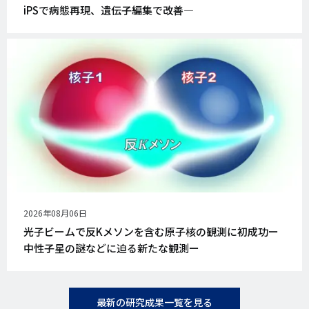
iPSで病態再現、遺伝子編集で改善―
公
2026年08月06日
開
光子ビームで反Kメソンを含む原子核の観測に初成功ー
日
中性子星の謎などに迫る新たな観測ー
最新の研究成果一覧を見る