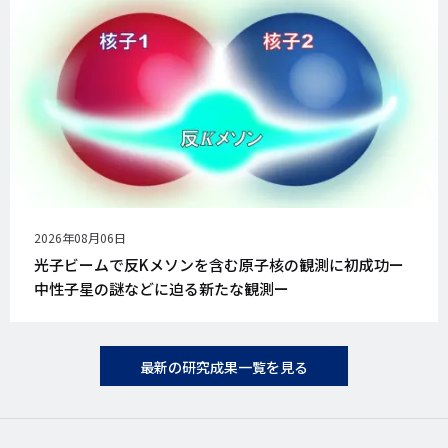
公
2026年08月06日
開
光子ビームで反Kメソンを含む原子核の観測に初成功ー
日
中性子星の謎などに迫る新たな観測ー
最新の研究成果一覧を見る