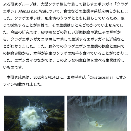
よる研究グループは、大型クラゲ類に付着して暮らすエボシガイ「クラゲ
エボシ」
Alepas pacifica
について、食性などの生態や系統を明らかにしま
した。クラゲエボシは、風来坊のクラゲとともに暮らしているため、狙
って採集することが困難で、その生態はほとんどわかっていませんでし
た。今回の研究では、脚や顎などの詳しい形態観察や遺伝子の解析か
ら、クラゲエボシがカニや魚に付着して生活するエボシガイに近縁なこ
とがわかりました。また、野外でのクラゲエボシの生態の観察と室内で
の飼育実験から、本種が宿主のクラゲの触手を食べていることがわかりま
した。エボシガイのなかでは、このような宿主自体を食べる生態は珍し
いものです。
本研究成果は、2026年5月14日に、国際学術誌「Crustaceana」にオン
ライン掲載されました。
画
像