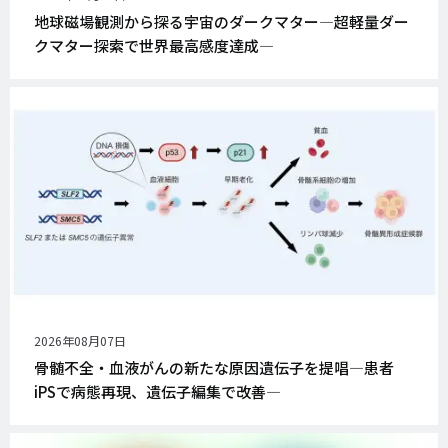
開
地球磁場観測から探る宇宙のダークマター―超軽量ダー
日
クマター探索で世界最高感度達成―
公
2026年08月07日
開
骨髄不全・血液がんの新たな原因遺伝子を提唱―患者
日
iPSで病態再現、遺伝子編集で改善―