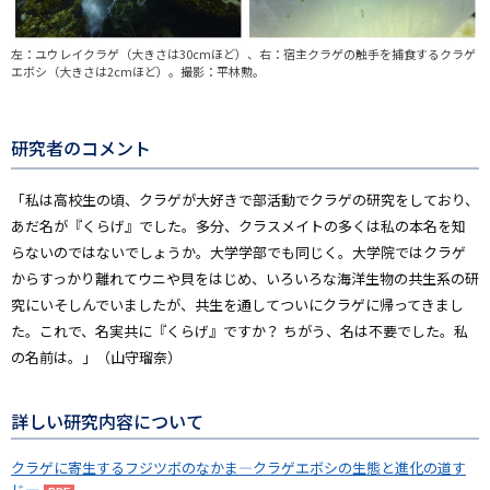
左：ユウレイクラゲ（大きさは30cmほど）、右：宿主クラゲの触手を捕食するクラゲ
エボシ（大きさは2cmほど）。撮影：平林勲。
研究者のコメント
「私は高校生の頃、クラゲが大好きで部活動でクラゲの研究をしており、
あだ名が『くらげ』でした。多分、クラスメイトの多くは私の本名を知
らないのではないでしょうか。大学学部でも同じく。大学院ではクラゲ
からすっかり離れてウニや貝をはじめ、いろいろな海洋生物の共生系の研
究にいそしんでいましたが、共生を通してついにクラゲに帰ってきまし
た。これで、名実共に『くらげ』ですか？ ちがう、名は不要でした。私
の名前は――。」（山守瑠奈）
詳しい研究内容について
クラゲに寄生するフジツボのなかま―クラゲエボシの生態と進化の道す
じ―