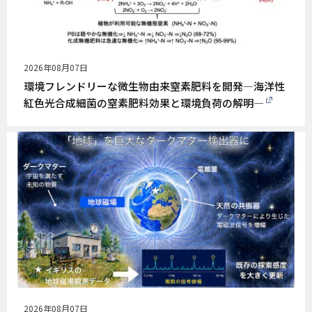
公
2026年08月07日
開
環境フレンドリーな微生物由来窒素肥料を開発―海洋性
日
紅色光合成細菌の窒素肥料効果と環境負荷の解明―
公
2026年08月07日