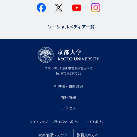
ソーシャルメディア一覧
京
〒
606-8501
京
京都市
左京区吉田本町
都
都
Tel:
075-753-7531
大
府
学
刊行物・資料請求
フ
採用情報
ッ
タ
アクセス
ー
サイトマップ
プライバシーポリシー
サイトポリシー
プ
フ
ラ
安否確認システム
教職員の方へ