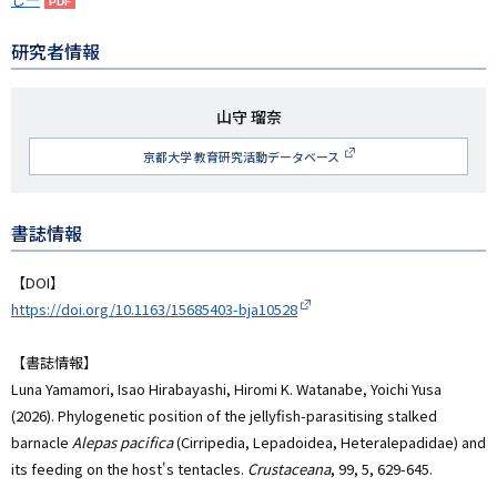
研究者情報
研
山守 瑠奈
究
京都大学 教育研究活動データベース
者
名
書誌情報
【DOI】
https://doi.org/10.1163/15685403-bja10528
【書誌情報】
Luna Yamamori, Isao Hirabayashi, Hiromi K. Watanabe, Yoichi Yusa
(2026). Phylogenetic position of the jellyfish-parasitising stalked
barnacle
Alepas pacifica
(Cirripedia, Lepadoidea, Heteralepadidae) and
its feeding on the host's tentacles.
Crustaceana
, 99, 5, 629-645.