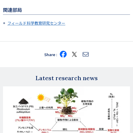
関連部局
フィールド科学教育研究センター
Share
Share
Share
Share
on
on
via
Facebook
X
E-
mail
Latest research news