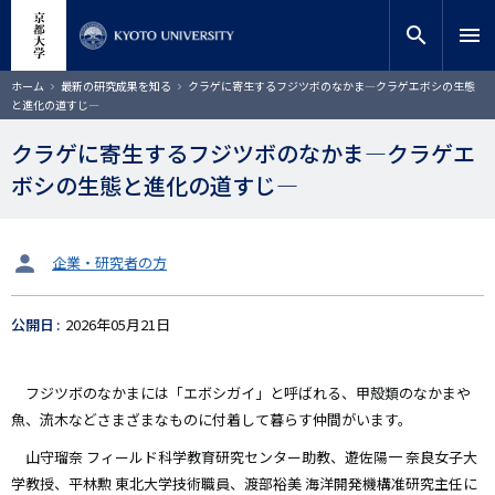
メ
close
サイト内検索
教員検索
イ
search
menu
ン
コ
検索
パ
ホーム
最新の研究成果を知る
クラゲに寄生するフジツボのなかま―クラゲエボシの生態
ン
ン
と進化の道すじ―
く
テ
ず
ン
クラゲに寄生するフジツボのなかま―クラゲエ
ツ
ボシの生態と進化の道すじ―
に
移
動
タ
企業・研究者の方
ー
ゲ
公開日
2026年05月21日
ッ
ト
フジツボのなかまには「エボシガイ」と呼ばれる、甲殻類のなかまや
魚、流木などさまざまなものに付着して暮らす仲間がいます。
山守瑠奈 フィールド科学教育研究センター助教、遊佐陽一 奈良女子大
学教授、平林勲 東北大学技術職員、渡部裕美 海洋開発機構准研究主任に