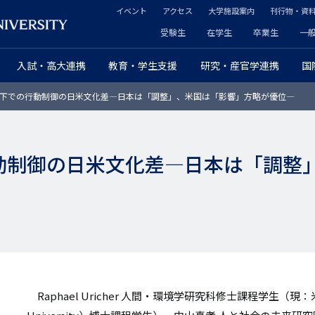
イベント
アクセス
大学施設案内
刊行物・資
ヘ
受験生
在学生
卒業生
一
ヘ
ッ
入試・高大連携
教育・学生支援
研究・産官学連携
国
ッ
ダ
-19下での行動制御の日米文化差―日本は「調整」、米国は「影響」方略が優位―
ダ
ー
ー
セ
の行動制御の日米文化差―日本は「調
プ
カ
ラ
ン
イ
ダ
マ
リ
リ
ー
Raphael Uricher 人間・環境学研究科修士課程学生（現：
ー