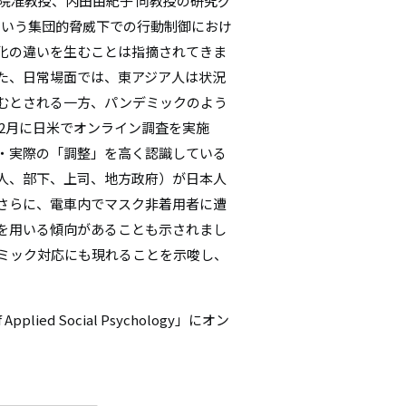
研究院准教授、内田由紀子 同教授の研究グ
シ
クという集団的脅威下での行動制御におけ
化の違いを生むことは指摘されてきま
ョ
た、日常場面では、東アジア人は状況
ン
むとされる一方、パンデミックのよう
12月に日米でオンライン調査を実施
・実際の「調整」を高く認識している
人、部下、上司、地方政府）が日本人
さらに、電車内でマスク非着用者に遭
を用いる傾向があることも示されまし
ミック対応にも現れることを示唆し、
。
ied Social Psychology」にオン