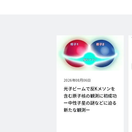
公
2026年08月06日
開
光子ビームで反Kメソンを
日
含む原子核の観測に初成功
ー中性子星の謎などに迫る
新たな観測ー