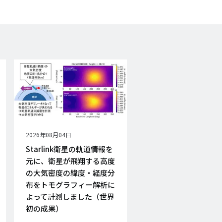
公
2026年08月04日
開
Starlink衛星の軌道情報を
日
元に、衛星が飛翔する高度
の大気密度の緯度・経度分
布をトモグラフィー解析に
よって計測しました（世界
初の成果）