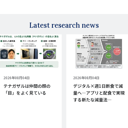
Latest research news
公
2026年08月04日
公
2026年08月04日
開
開
テナガザルは仲間の顔の
デジタル×週1日断食で減
日
日
「目」をよく見ている
量へ―アプリと配食で実現
する新たな減量法―