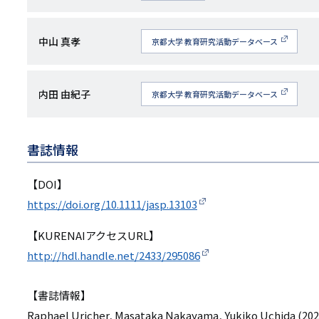
究
RCID
者
研
中山 真孝
京都大学 教育研究活動データベース
名
究
者
研
内田 由紀子
京都大学 教育研究活動データベース
名
究
者
書誌情報
名
【DOI】
https://doi.org/10.1111/jasp.13103
【KURENAIアクセスURL】
http://hdl.handle.net/2433/295086
【書誌情報】
Raphael Uricher, Masataka Nakayama, Yukiko Uchida (2025)