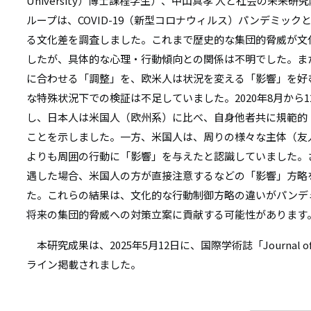
リ
University）博士課程学生）、中山真孝 人と社会の未来
ループは、COVID-19（新型コロナウィルス）パンデミッ
リ
ン
る文化差を調査しました。これまで歴史的な集団的脅威が文
ン
ク
したが、具体的な心理・行動傾向との関係は不明でした。ま
ク
に合わせる「調整」を、欧米人は状況を変える「影響」を好
な特殊状況下での検証は不足していました。2020年8月から
し、日本人は米国人（欧州系）に比べ、自身他者共に規範的
ことを示しました。一方、米国人は、周りの様々な主体（友
よりも周囲の行動に「影響」を与えたと認識していました。
遇した場合、米国人の方が直接注意するなどの「影響」方略
た。これらの結果は、文化的な行動制御方略の違いがパンデ
将来の集団的脅威への対策立案に貢献する可能性があります
本研究成果は、2025年5月12日に、国際学術誌「Journal of Appl
ライン掲載されました。