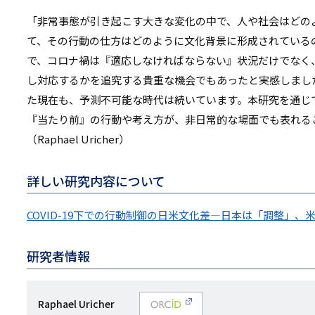
「非常事態が引き起こす大きな変化の中で、人や社会はどの
て、その行動の仕方はどのように文化背景に形成されている
で、コロナ禍は『適応しなければならない』状況だけでなく
し対応するかを追究する貴重な機会でもあったと実感しまし
た現在も、予測不可能な時代は続いています。本研究を通じ
『当たり前』の行動や考え方が、非日常的な場面でも表れる
（Raphael Uricher）
詳しい研究内容について
COVID-19下での行動制御の日米文化差―日本は「調整」
研究者情報
研
Raphael Uricher
O