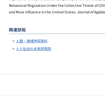
Behavioral Regulation Under the Collective Threat of CO
and More Influence in the United States.
Journal of Applie
関連部局
人間・環境学研究科
人と社会の未来研究院