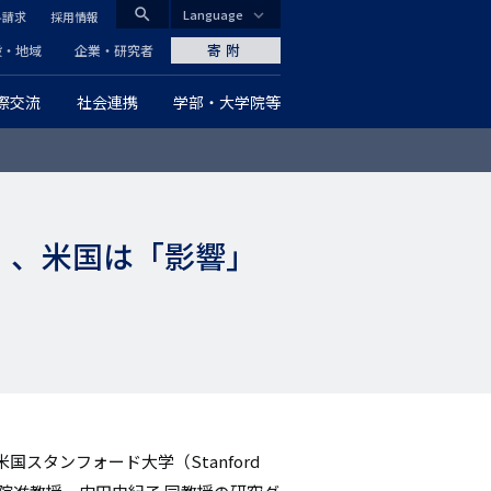
search
Language
料請求
採用情報
CLOSE
寄附
般・地域
企業・研究者
際交流
社会連携
学部・大学院等
グ
ロ
ー
整」、米国は「影響」
バ
ル
ナ
ビ
ゲ
米国スタンフォード大学（Stanford
ー