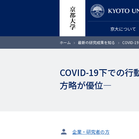
メ
教員検索
イ
ン
京大について
コ
ン
パ
ホーム
最新の研究成果を知る
COVID
テ
ン
く
ン
ず
ツ
COVID-19下で
に
移
方略が優位―
動
タ
企業・研究者の方