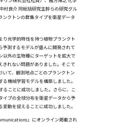
キリン株式会社社員）、緒方博之 化学
シ
中村良介 同総括研究主幹らの研究グル
ランクトンの群集タイプを衛星データ
ョ
ン
より光学的特性を持つ植物プランクト
ら予測するモデルが盛んに開発されて
ン以外の生物種にターゲットを拡大で
えきれない問題がありました。そこで
づいて、観測地点ごとのプランクトン
する機械学習モデルを構築しました。
測することに成功しました。さらに、こ
集タイプの全球分布を衛星データから予
る変動を捉えることに成功しました。
munications」にオンライン掲載され