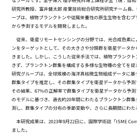
リ
なツールです。金子博人 理学研究科博士課程学生（現：協和
研究所教授、富井健太郎 産業技術総合研究所研究チーム長、
リ
ン
ープは、植物プランクトンや従属栄養性の原生生物を含むプ
ン
ク
から予測するモデルを開発しました。
ク
従来、衛星リモートセンシングの分野では、光合成色素に
ンをターゲットとして、その大きさや分類群を衛星データか
きました。しかし、こうした従来手法では、植物プランクト
きず、プランクトン群集を構成する多様な生物種の全てを捉
研究グループは、全球規模の海洋真核微生物組成データに基
群集タイプを推定し、その群集タイプを衛星データから予測
その結果、67％の正解率で群集タイプを衛星データから予
のモデルに基づき、過去約20年間にわたるプランクトン群
測し、群集タイプの分布の季節変動や、さらに長期間にわた
本研究成果は、2023年9月22日に、国際学術誌「ISME Com
ました。