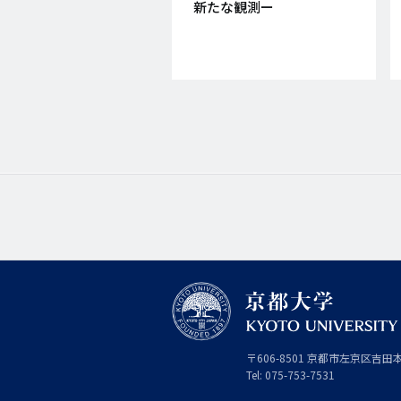
新たな観測ー
京
〒
606-8501
京
京都市
左京区吉田
都
都
Tel:
075-753-7531
大
府
学