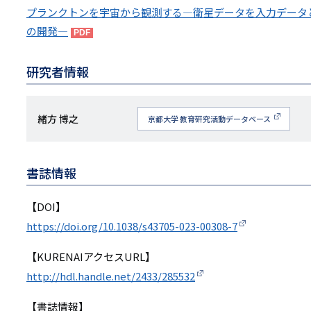
プランクトンを宇宙から観測する―衛星データを入力データ
の開発―
研究者情報
研
緒方 博之
京都大学 教育研究活動データベース
究
者
書誌情報
名
【DOI】
https://doi.org/10.1038/s43705-023-00308-7
【KURENAIアクセスURL】
http://hdl.handle.net/2433/285532
【書誌情報】