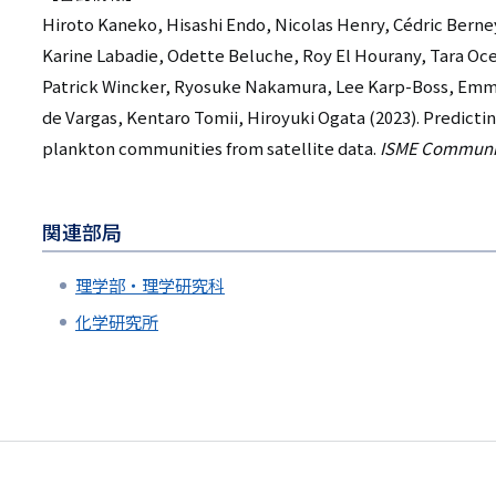
Hiroto Kaneko, Hisashi Endo, Nicolas Henry, Cédric Berney
Karine Labadie, Odette Beluche, Roy El Hourany, Tara Oc
Patrick Wincker, Ryosuke Nakamura, Lee Karp-Boss, Emm
de Vargas, Kentaro Tomii, Hiroyuki Ogata (2023). Predictin
plankton communities from satellite data.
ISME Communi
関連部局
理学部・理学研究科
化学研究所