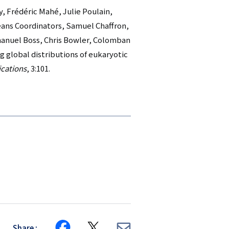
, Frédéric Mahé, Julie Poulain,
eans Coordinators, Samuel Chaffron,
anuel Boss, Chris Bowler, Colomban
g global distributions of eukaryotic
cations
, 3:101.
Share
Share
Share
Share