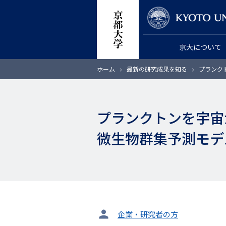
メ
教員検索
イ
ン
京大について
コ
ン
パ
ホーム
最新の研究成果を知る
プランク
テ
ン
く
ン
ず
ツ
プランクトンを宇宙
に
移
微生物群集予測モデ
動
タ
企業・研究者の方