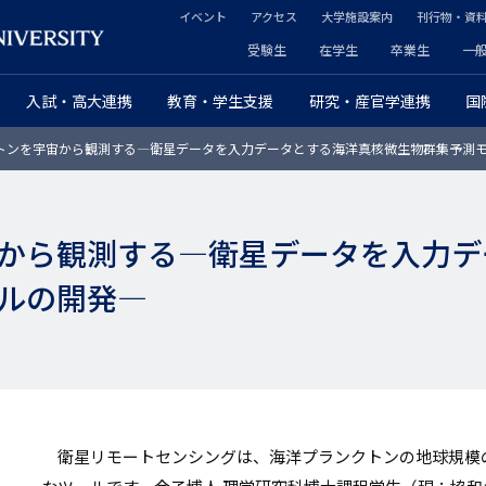
イベント
アクセス
大学施設案内
刊行物・資
ヘ
受験生
在学生
卒業生
一
ヘ
ッ
入試・高大連携
教育・学生支援
研究・産官学連携
国
ッ
ダ
トンを宇宙から観測する―衛星データを入力データとする海洋真核微生物群集予測
ダ
ー
ー
セ
から観測する―衛星データを入力デ
プ
カ
ルの開発―
ラ
ン
イ
ダ
マ
リ
リ
ー
衛星リモートセンシングは、海洋プランクトンの地球規模
ー