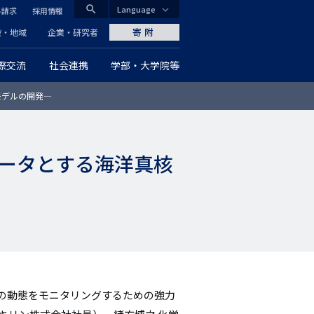
search
Language
料請求
採用情報
CLOSE
寄附
般・地域
企業・研究者
際交流
社会連携
学部・大学院等
グ
モデルの開発―
ロ
ー
ータとする海洋真核
バ
ル
ナ
ビ
ゲ
の動態をモニタリングするための強力
ー