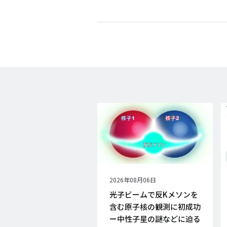
公
2026年08月06日
開
光子ビームで反Kメソンを
日
含む原子核の観測に初成功
ー中性子星の謎などに迫る