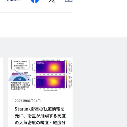
on
on
via
Facebook
X
E-
mail
公
2026年08月04日
開
Starlink衛星の軌道情報を
日
元に、衛星が飛翔する高度
の大気密度の緯度・経度分