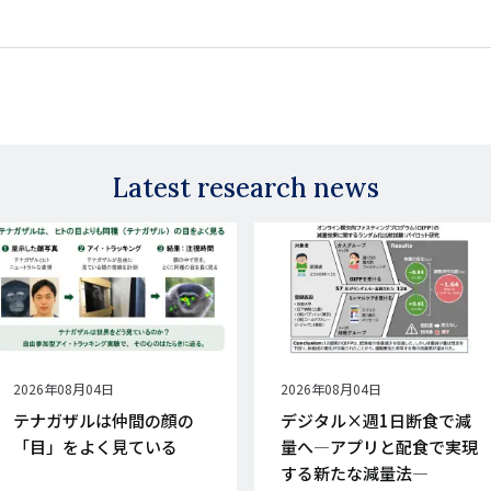
Latest research news
公
2026年08月04日
公
2026年08月04日
開
開
テナガザルは仲間の顔の
デジタル×週1日断食で減
日
日
「目」をよく見ている
量へ―アプリと配食で実現
する新たな減量法―