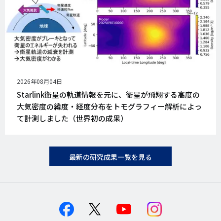
公
2026年08月04日
開
Starlink衛星の軌道情報を元に、衛星が飛翔する高度の
日
大気密度の緯度・経度分布をトモグラフィー解析によっ
て計測しました（世界初の成果）
最新の研究成果一覧を見る