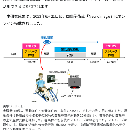
活用できると期待されます。
本研究成果は、2023年6月21日に、国際学術誌「NeuroImage」にオン
ライン掲載されました。
実験プロトコル
実験参加者は、運動条件・安静条件の二条件について、それぞれ別の日に参加した。運
動条件は最高酸素摂取水準の30％の自転車漕ぎ運動を10分間行い、安静条件は自転車
の上で座位安静を維持した。各条件とも前後にストループ課題を行った。ストループ課
題中には、機能的近赤外分光分析法（fNIRS）を用い、前頭前野外側部の酸素化ヘモグ
ロビン動態をモニターした。