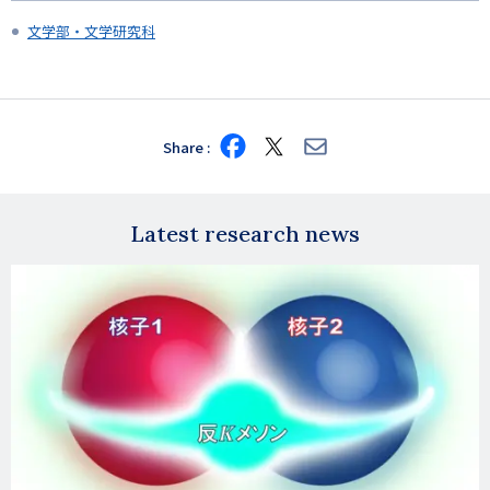
文学部・文学研究科
Share
Share
Share
Share
on
on
via
Facebook
X
E-
mail
Latest research news