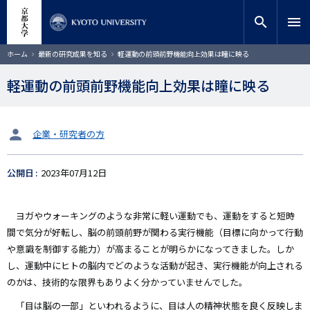
メ
close
サイト内検索
教員検索
イ
search
menu
ン
コ
検索
パ
ホーム
最新の研究成果を知る
軽運動の前頭前野機能向上効果は瞳に映る
ン
ン
く
テ
ず
軽運動の前頭前野機能向上効果は瞳に映る
ン
ツ
に
移
タ
企業・研究者の方
動
ー
ゲ
公開日
2023年07月12日
ッ
ト
ヨガやウォーキングのような非常に軽い運動でも、運動をすると短時
間で気分が好転し、脳の前頭前野が関わる実行機能（目標に向かって行動
や意識を制御する能力）が高まることが明らかになってきました。しか
し、運動中にヒトの脳内でどのような活動が起き、実行機能が向上される
のかは、技術的な限界もありよく分かっていませんでした。
「目は脳の一部」といわれるように、目は人の精神状態を良く反映しま