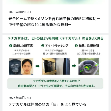
公
2026年08月06日
開
光子ビームで反Kメソンを含む原子核の観測に初成功ー
日
中性子星の謎などに迫る新たな観測ー
公
2026年08月04日
開
テナガザルは仲間の顔の「目」をよく見ている
日