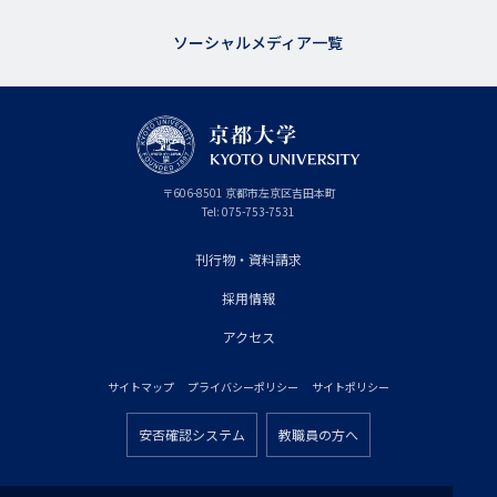
ソーシャルメディア一覧
京
〒
606-8501
京
京都市
左京区吉田本町
都
都
Tel:
075-753-7531
大
府
学
刊行物・資料請求
フ
採用情報
ッ
タ
アクセス
ー
サイトマップ
プライバシーポリシー
サイトポリシー
プ
フ
ラ
安否確認システム
教職員の方へ
ッ
フ
イ
タ
ッ