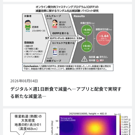
公
2026年08月04日
開
デジタル×週1日断食で減量へ―アプリと配食で実現す
日
る新たな減量法―