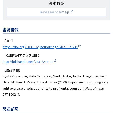
研
桑水 隆多
究
R
者
名
esearchmap
書誌情報
【DOI】
https://doi.org/10.1016/j.neuroimage.2023.120244
【KURENAIアクセスURL】
http://hdl.handle.net/2433/284138
【書誌情報】
Ryuta Kuwamizu, Yudai Yamazaki, Naoki Aoike, Taichi Hiraga, Toshiaki
Hata, Michael A. Yassa, Hideaki Soya (2023). Pupil dynamics during very
light exercise predict benefits to prefrontal cognition.
NeuroImage
,
277:120244.
関連部局