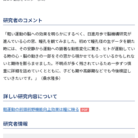
研究者のコメント
「軽い運動の脳への効果を明らかにするべく、日進月歩で脳機構研究が
進んでいる心の窓、瞳孔を観てみました。初めて瞳孔径の生データを観た
時には、その安静から運動への顕著な動態変化に驚き、ヒトが運動してい
る時の心・脳の動きの一部をその窓から覗かせてもらっているかもしれな
いと期待を膨らませました。不明点が多く残されているため一歩ずつ慎
重に詳細を詰めていくとともに、子ども期や高齢期などでも今後検証し
ていきたいです。」（桑水隆多）
詳しい研究内容について
軽運動の前頭前野機能向上効果は瞳に映る
研究者情報