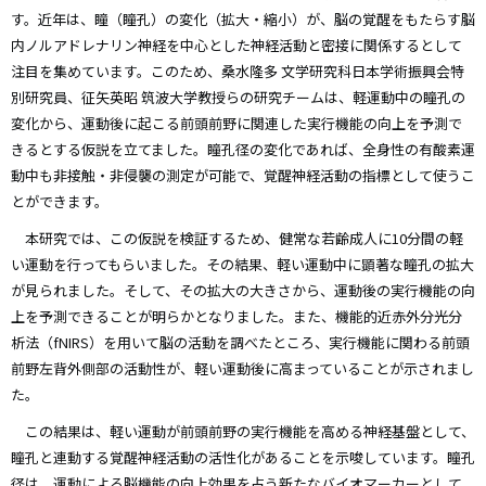
す。近年は、瞳（瞳孔）の変化（拡大・縮小）が、脳の覚醒をもたらす脳
内ノルアドレナリン神経を中心とした神経活動と密接に関係するとして
注目を集めています。このため、桑水隆多 文学研究科日本学術振興会特
別研究員、征矢英昭 筑波大学教授らの研究チームは、軽運動中の瞳孔の
変化から、運動後に起こる前頭前野に関連した実行機能の向上を予測で
きるとする仮説を立てました。瞳孔径の変化であれば、全身性の有酸素運
動中も非接触・非侵襲の測定が可能で、覚醒神経活動の指標として使うこ
とができます。
本研究では、この仮説を検証するため、健常な若齢成人に10分間の軽
い運動を行ってもらいました。その結果、軽い運動中に顕著な瞳孔の拡大
が見られました。そして、その拡大の大きさから、運動後の実行機能の向
上を予測できることが明らかとなりました。また、機能的近赤外分光分
析法（fNIRS）を用いて脳の活動を調べたところ、実行機能に関わる前頭
前野左背外側部の活動性が、軽い運動後に高まっていることが示されまし
た。
この結果は、軽い運動が前頭前野の実行機能を高める神経基盤として、
瞳孔と連動する覚醒神経活動の活性化があることを示唆しています。瞳孔
径は、運動による脳機能の向上効果を占う新たなバイオマーカーとして