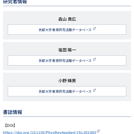
研究者情報
研
森山 貴広
究
京都大学 教育研究活動データベース
者
名
研
塩田 陽一
究
京都大学 教育研究活動データベース
者
名
研
小野 輝男
究
京都大学 教育研究活動データベース
者
名
書誌情報
【DOI】
https://doi.org/10.1103/PhysRevApplied.19.L031003