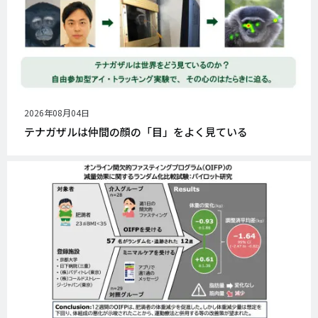
公
2026年08月04日
開
テナガザルは仲間の顔の「目」をよく見ている
日