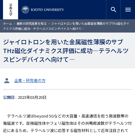
メ
close
サイト内検索
教員検索
イ
search
menu
ン
コ
検索
パ
ホーム
最新の研究成果を知る
ジャイロトロンを用いた金属磁性薄膜のサブTHz磁化ダイ
ン
ン
ナミクス評価に成功―テラヘルツスピンデバイスへ向けて―
く
テ
ず
ン
ジャイロトロンを用いた金属磁性薄膜のサブ
ツ
THz磁化ダイナミクス評価に成功―テラヘルツ
に
移
スピンデバイスへ向けて―
動
タ
企業・研究者の方
ー
ゲ
公開日
2023年03月20日
ッ
ト
テラヘルツ波はbeyond 5Gなどの大容量・高速通信を担う周波数帯の
電磁波です。反強磁性体やフェリ磁性体はその共鳴周波数がテラヘルツ付
近にあるため、テラヘルツ波に応答する磁性材料として近年注目されて