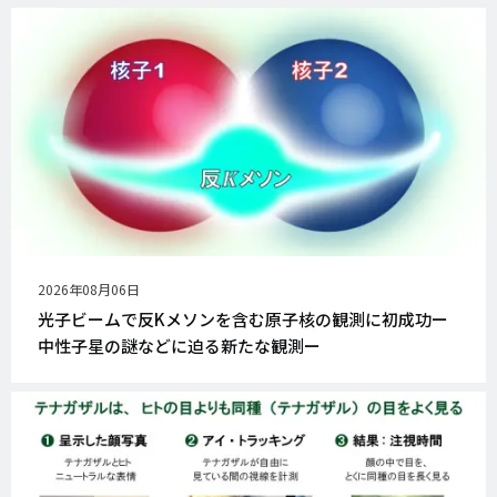
公
2026年08月06日
開
光子ビームで反Kメソンを含む原子核の観測に初成功ー
日
中性子星の謎などに迫る新たな観測ー