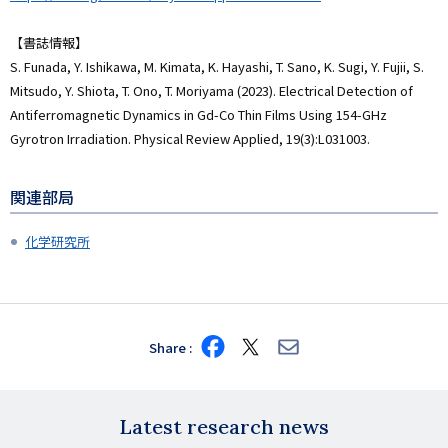
【書誌情報】
S. Funada, Y. Ishikawa, M. Kimata, K. Hayashi, T. Sano, K. Sugi, Y. Fujii, S.
Mitsudo, Y. Shiota, T. Ono, T. Moriyama (2023). Electrical Detection of
Antiferromagnetic Dynamics in Gd-Co Thin Films Using 154-GHz
Gyrotron Irradiation. Physical Review Applied, 19(3):L031003.
関連部局
化学研究所
Share
Share
Share
Share
on
on
via
Facebook
X
E-
mail
Latest research news