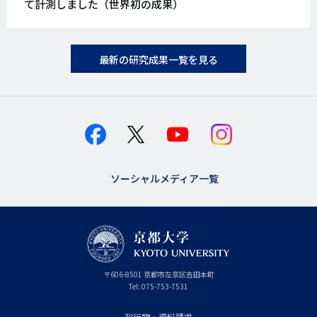
て計測しました（世界初の成果）
最新の研究成果一覧を見る
ソーシャルメディア一覧
京
〒
606-8501
京
京都市
左京区吉田本町
都
都
Tel:
075-753-7531
大
府
学
刊行物・資料請求