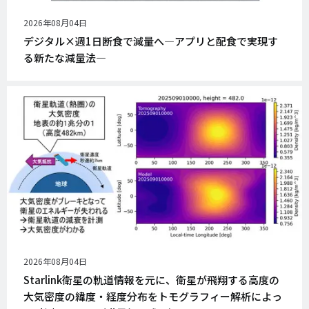
公
2026年08月04日
開
デジタル×週1日断食で減量へ―アプリと配食で実現す
日
る新たな減量法―
公
2026年08月04日
開
Starlink衛星の軌道情報を元に、衛星が飛翔する高度の
日
大気密度の緯度・経度分布をトモグラフィー解析によっ