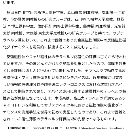
います。
船田晋作 化学研究所博士課程学生、森山貴広 同准教授、塩田陽一 同助
教、小野輝男 同教授らの研究グループは、石川裕也 福井大学助教、林哉
汰 同博士課程学生、佐野巴則 同修士課程学生、藤井裕 同准教授、光藤誠
太郎 同教授、木俣基 東北大学准教授らの研究グループと共同で、サブテ
ラヘルツ帯において、これまで困難であった金属磁性薄膜中の反強磁性磁
化ダイナミクスを電気的に検出することに成功しました。
反強磁性体やフェリ磁性体のテラヘルツ応答性の評価は古くから行われ
ていますが、そのほとんどがバルク結晶を対象としたもので、薄膜を対象
とした評価はほとんど行われていませんでした。テラヘルツで動作する反
強磁性体・フェリ磁性体を用いたスピンデバイスは、近年発展が目覚ま
しい情報通信処理分野や超高速エレクトロニクスにおける次世代デバイ
スとして期待されており、デバイス応用に資する薄膜材料のテラヘルツ特
性評価が急務になっています。本成果は、高出力テラヘルツ光源であるジ
ャイロトロンを利用してサブテラヘルツ帯における磁性薄膜の磁化ダイ
ナミクスの測定手法を世界で初めて実証したものであり、これまで困難と
されていた磁性薄膜のテラヘルツ評価技術の先駆けとなるものです。
本研究成果は、2023年3月16日に、科学誌「Physical Review Applied」