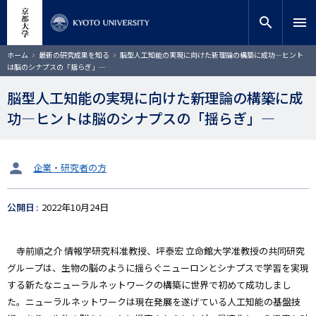
メ
close
サイト内検索
教員検索
イ
search
menu
ン
コ
検索
パ
ホーム
最新の研究成果を知る
脳型人工知能の実現に向けた新理論の構築に成功―ヒント
ン
ン
は脳のシナプスの「揺らぎ」―
く
テ
ず
ン
脳型人工知能の実現に向けた新理論の構築に成
ツ
功―ヒントは脳のシナプスの「揺らぎ」―
に
移
動
タ
企業・研究者の方
ー
ゲ
公開日
2022年10月24日
ッ
ト
寺前順之介 情報学研究科准教授、坪泰宏 立命館大学准教授の共同研究
グループは、生物の脳のように揺らぐニューロンとシナプスで学習を実現
する新たなニューラルネットワークの構築に世界で初めて成功しまし
た。ニューラルネットワークは現在発展を遂げている人工知能の基盤技