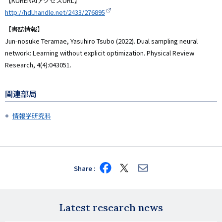
【KURENAIアクセスURL】
http://hdl.handle.net/2433/276895
【書誌情報】
Jun-nosuke Teramae, Yasuhiro Tsubo (2022). Dual sampling neural
network: Learning without explicit optimization. Physical Review
Research, 4(4):043051.
関連部局
情報学研究科
Share
Share
Share
Share
on
on
via
Facebook
X
E-
mail
Latest research news