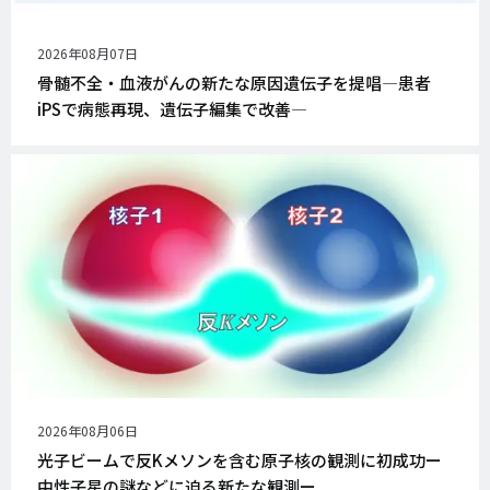
公
2026年08月07日
開
骨髄不全・血液がんの新たな原因遺伝子を提唱―患者
日
iPSで病態再現、遺伝子編集で改善―
公
2026年08月06日
開
光子ビームで反Kメソンを含む原子核の観測に初成功ー
日
中性子星の謎などに迫る新たな観測ー