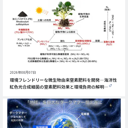
公
2026年08月07日
開
環境フレンドリーな微生物由来窒素肥料を開発―海洋性
日
紅色光合成細菌の窒素肥料効果と環境負荷の解明―