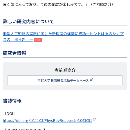
良く気に入っており、今後の発展が楽しみです。」（寺前順之介）
詳しい研究内容について
脳型人工知能の実現に向けた新理論の構築に成功―ヒントは脳のシナプ
スの「揺らぎ」―
研究者情報
研
寺前 順之介
究
京都大学 教育研究活動データベース
者
名
書誌情報
【DOI】
https://doi.org/10.1103/PhysRevResearch.4.043051