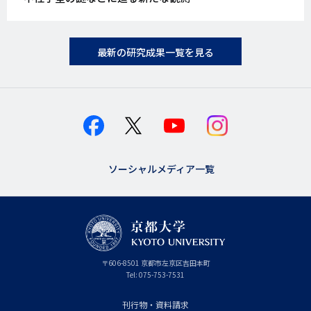
最新の研究成果一覧を見る
ソーシャルメディア一覧
京
〒
606-8501
京
京都市
左京区吉田本町
都
都
Tel:
075-753-7531
大
府
学
刊行物・資料請求