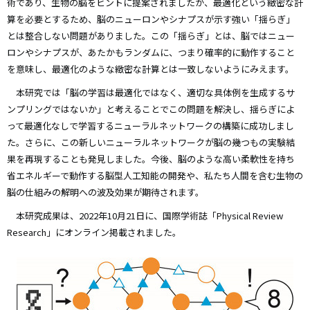
術であり、生物の脳をヒントに提案されましたが、最適化という緻密な計
算を必要とするため、脳のニューロンやシナプスが示す強い「揺らぎ」
とは整合しない問題がありました。この「揺らぎ」とは、脳ではニュー
ロンやシナプスが、あたかもランダムに、つまり確率的に動作すること
を意味し、最適化のような緻密な計算とは一致しないようにみえます。
本研究では「脳の学習は最適化ではなく、適切な具体例を生成するサ
ンプリングではないか」と考えることでこの問題を解決し、揺らぎによ
って最適化なしで学習するニューラルネットワークの構築に成功しまし
た。さらに、この新しいニューラルネットワークが脳の幾つもの実験結
果を再現することも発見しました。今後、脳のような高い柔軟性を持ち
省エネルギーで動作する脳型人工知能の開発や、私たち人間を含む生物の
脳の仕組みの解明への波及効果が期待されます。
本研究成果は、2022年10月21日に、国際学術誌「Physical Review
Research」にオンライン掲載されました。