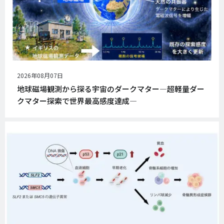
公
2026年08月07日
開
地球磁場観測から探る宇宙のダークマター―超軽量ダー
日
クマター探索で世界最高感度達成―