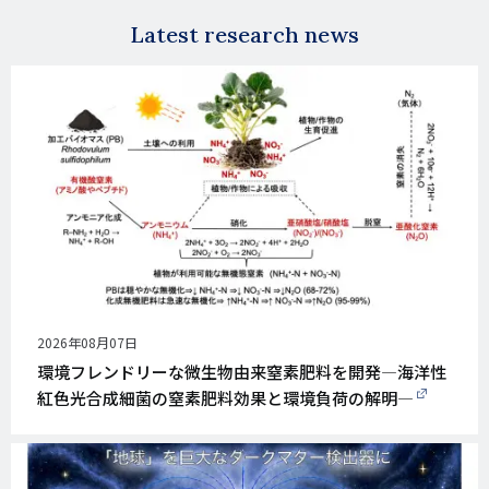
Latest research news
公
2026年08月07日
開
環境フレンドリーな微生物由来窒素肥料を開発―海洋性
日
紅色光合成細菌の窒素肥料効果と環境負荷の解明―