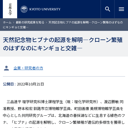
メ
close
サイト内検索
教員検索
イ
search
menu
ン
コ
検索
パ
ホーム
最新の研究成果を知る
天然記念物ヒブナの起源を解明―クローン繁殖のはずなの
ン
ン
にキンギョと交雑―
く
テ
ず
ン
天然記念物ヒブナの起源を解明―クローン繁殖
ツ
のはずなのにキンギョと交雑―
に
移
動
タ
企業・研究者の方
ー
ゲ
公開日
2022年10月21日
ッ
ト
三品達平 理学研究科博士課程学生（現：理化学研究所）、渡辺勝敏 同
准教授、野本和宏 釧路市立博物館学芸員、町田善康 美幌博物館学芸員を
中心とした共同研究グループは、北海道の春採湖などに生息する緋色のフ
ナ、「ヒブナ」の起源を解明し、クローン繁殖種が遺伝的多様性を獲得し