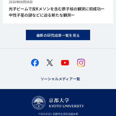
公
2026年08月06日
開
光子ビームで反Kメソンを含む原子核の観測に初成功ー
日
中性子星の謎などに迫る新たな観測ー
最新の研究成果一覧を見る
ソーシャルメディア一覧
京
〒
606-8501
京
京都市
左京区吉田本町