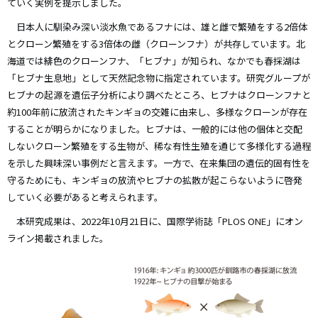
ていく実例を提示しました。
日本人に馴染み深い淡水魚であるフナには、雄と雌で繁殖をする2倍体
とクローン繁殖をする3倍体の雌（クローンフナ）が共存しています。北
海道では緋色のクローンフナ、「ヒブナ」が知られ、なかでも春採湖は
「ヒブナ生息地」として天然記念物に指定されています。研究グループが
ヒブナの起源を遺伝子分析により調べたところ、ヒブナはクローンフナと
約100年前に放流されたキンギョの交雑に由来し、多様なクローンが存在
することが明らかになりました。ヒブナは、一般的には他の個体と交配
しないクローン繁殖をする生物が、稀な有性生殖を通じて多様化する過程
を示した興味深い事例だと言えます。一方で、在来集団の遺伝的固有性を
守るためにも、キンギョの放流やヒブナの拡散が起こらないように啓発
していく必要があると考えられます。
本研究成果は、2022年10月21日に、国際学術誌「PLOS ONE」にオン
ライン掲載されました。