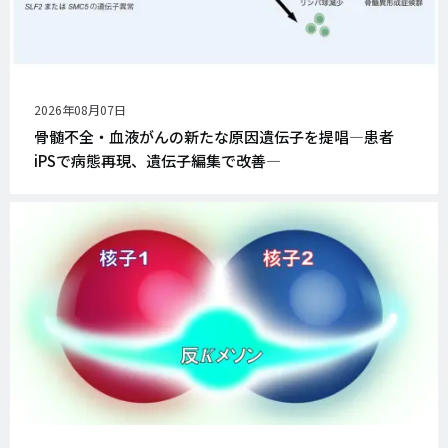
公
2026年08月07日
開
骨髄不全・血液がんの新たな原因遺伝子を提唱―患者
日
iPSで病態再現、遺伝子編集で改善―