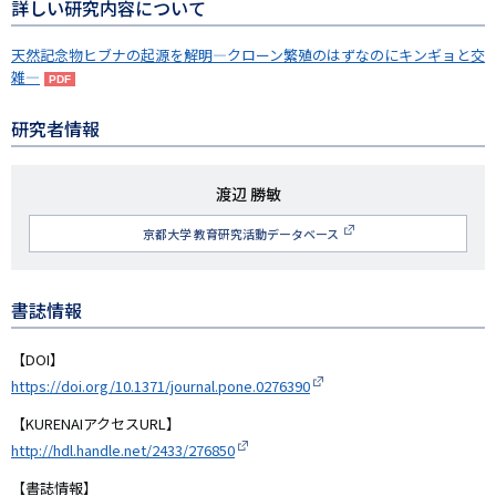
詳しい研究内容について
天然記念物ヒブナの起源を解明―クローン繁殖のはずなのにキンギョと交
雑―
研究者情報
研
渡辺 勝敏
究
京都大学 教育研究活動データベース
者
名
書誌情報
【DOI】
https://doi.org/10.1371/journal.pone.0276390
【KURENAIアクセスURL】
http://hdl.handle.net/2433/276850
【書誌情報】