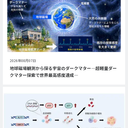
公
2026年08月07日
開
地球磁場観測から探る宇宙のダークマター―超軽量ダー
日
クマター探索で世界最高感度達成―