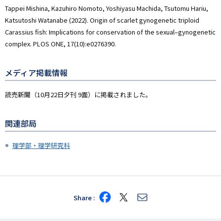
Tappei Mishina, Kazuhiro Nomoto, Yoshiyasu Machida, Tsutomu Hariu,
Katsutoshi Watanabe (2022). Origin of scarlet gynogenetic triploid
Carassius fish: Implications for conservation of the sexual–gynogenetic
complex. PLOS ONE, 17(10):e0276390.
メディア掲載情報
読売新聞（10月22日夕刊 9面）に掲載されました。
関連部局
理学部・理学研究科
Share
Share
Share
Share
on
on
via
Facebook
X
E-
mail