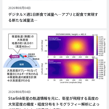
公
2026年08月04日
開
デジタル×週1日断食で減量へ―アプリと配食で実現す
日
る新たな減量法―
公
2026年08月04日
開
Starlink衛星の軌道情報を元に、衛星が飛翔する高度の
日
大気密度の緯度・経度分布をトモグラフィー解析によっ