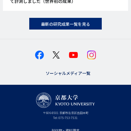
て計測しました（世界初の成果）
最新の研究成果一覧を見る
ソーシャルメディア一覧
京
〒
606-8501
京
京都市
左京区吉田本町
都
都
Tel:
075-753-7531
大
府
学
刊行物・資料請求