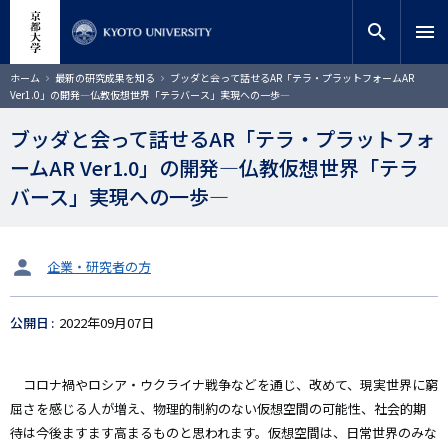
メ
close
サイト内検索
教員検索
イ
search
menu
ン
コ
検索
パ
ホーム
最新の研究成果を知る
ブッダと会って話せるAR「テラ・プラットフォームAR
ン
ン
Ver1.0」の開発―仏教仮想世界「テラバース」実現への一歩―
く
テ
ず
ン
ブッダと会って話せるAR「テラ・プラットフォ
ツ
ームAR Ver1.0」の開発―仏教仮想世界「テラ
に
移
バース」実現への一歩―
動
タ
企業・研究者の方
ー
ゲ
公開日
2022年09月07日
ッ
ト
コロナ禍やロシア・ウクライナ戦争などを通じ、改めて、現実世界に窮
屈さを感じる人が増え、物理的制約のない仮想空間の可能性、社会的期
待は今後ますます高まるものと思われます。仮想空間は、日常世界のみな