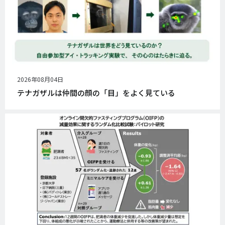
公
2026年08月04日
開
テナガザルは仲間の顔の「目」をよく見ている
日