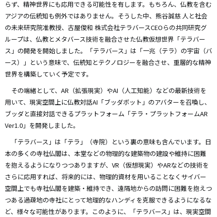
らず、精神世界にも応用できる可能性を有します。もちろん、仏教を含む
アジアの伝統知も例外ではありません。そうした中、熊谷誠慈 人と社会
の未来研究院准教授、古屋俊和 株式会社テラバースCEOらの共同研究グ
ループは、仏教とメタバース技術を融合させた仏教仮想世界「テラバー
ス」の開発を開始しました。「テラバース」は「一兆（テラ）の宇宙（バ
ース）」という意味で、伝統知とテクノロジーを融合させ、重層的な精神
世界を構築していく予定です。
その端緒として、AR（拡張現実）やAI（人工知能）などの最新技術を
用いて、現実空間上に仏教対話AI「ブッダボット」のアバターを召喚し、
ブッダと直接対話できるプラットフォーム「テラ・プラットフォームAR
Ver1.0」を開発しました。
「テラバース」は「テラ」（寺院）という裏の意味も含んでいます。日
本の多くの寺社仏閣は、本堂などの物理的な建築物の建設や維持に困難
を抱えるようになりつつありますが、VR（仮想現実）やARなどの技術を
さらに応用すれば、将来的には、物理的資材を用いることなくサイバー
空間上でも寺社仏閣を建築・維持でき、遠隔地からの訪問に困難を抱えつ
つある過疎地の寺社にとって地理的なハンディを克服できるようになるな
ど、様々な可能性があります。このように、「テラバース」は、現実空間