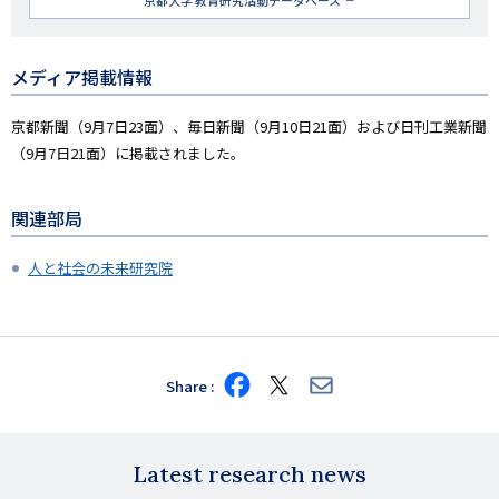
京都大学 教育研究活動データベース
者
名
メディア掲載情報
京都新聞（9月7日23面）、毎日新聞（9月10日21面）および日刊工業新聞
（9月7日21面）に掲載されました。
関連部局
人と社会の未来研究院
Share
Share
Share
Share
on
on
via
Facebook
X
E-
mail
Latest research news