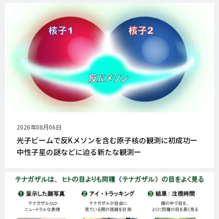
公
2026年08月06日
開
光子ビームで反Kメソンを含む原子核の観測に初成功ー
日
中性子星の謎などに迫る新たな観測ー