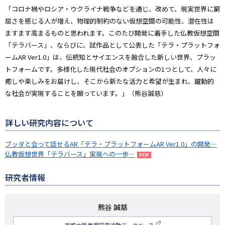
「コロナ禍やロシア・ウクライナ戦争などを通じ、改めて、現実世界に窮
屈さを感じる人が増え、物理的制約のない仮想空間の可能性、潜在性は
ますます高まるものと思われます。このたび開発に着手した仏教仮想空間
「テラバース」、ならびに、試作品として公表した「テラ・プラットフォ
ームAR Ver1.0」は、伝統知とサイエンスを融合した新しい世界、プラッ
トフォームです。多様化した現代社会のオプションの1つとして、人々に
癒しや楽しみをお届けし、そこから新たな活力と希望が生まれ、躍動的
な社会が実現することを願っています。」（熊谷誠慈）
詳しい研究内容について
ブッダと会って話せるAR「テラ・プラットフォームAR Ver1.0」の開発―
仏教仮想世界「テラバース」実現への一歩―
研究者情報
研
熊谷 誠慈
究