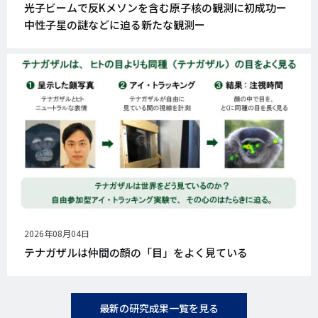
開
光子ビームで反Kメソンを含む原子核の観測に初成功ー
日
中性子星の謎などに迫る新たな観測ー
公
2026年08月04日
開
テナガザルは仲間の顔の「目」をよく見ている
日
最新の研究成果一覧を見る