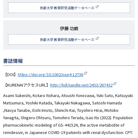
究
京都大学 教育研究活動データベース
者
名
研
伊藤 功朗
究
京都大学 教育研究活動データベース
者
名
書誌情報
【DOI】
https://doi.org/10.1002/psp4.12736
【KURENAIアクセスURL】
http://hdl.handle.net/2433/267432
Asami Sukeishi, Kotaro Itohara, Atsushi Yonezawa, Yuki Sato, Katsuyuki
Matsumura, Yoshiki Katada, Takayuki Nakagawa, Satoshi Hamada
,Naoya Tanabe, Eishi Imoto, Shinichi Kai, Toyohiro Hirai, Motoko
Yanagita, Shigeru Ohtsuru, Tomohiro Terada, Isao Ito (2022). Population
pharmacokinetic modeling of GS-441524, the active metabolite of
remdesivir, in Japanese COVID-19 patients with renal dysfunction. CPT: