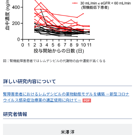
図：腎機能障害患者ではレムデシビルの代謝物の血中濃度が高くなる
詳しい研究内容について
腎障害患者におけるレムデシビルの薬物動態モデルを構築 －新型コロナ
ウイルス感染症治療薬の適正使用に向けて－
研究者情報
研
米澤 淳