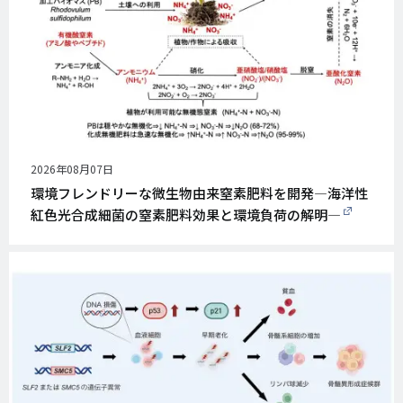
公
2026年08月07日
開
環境フレンドリーな微生物由来窒素肥料を開発―海洋性
日
紅色光合成細菌の窒素肥料効果と環境負荷の解明―