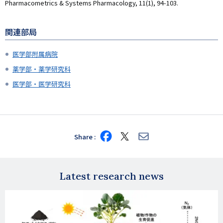
Pharmacometrics & Systems Pharmacology, 11(1), 94-103.
関連部局
医学部附属病院
薬学部・薬学研究科
医学部・医学研究科
Share
Share
Share
Share
on
on
via
Facebook
X
E-
mail
Latest research news