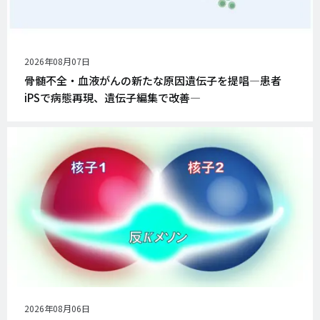
公
2026年08月07日
開
骨髄不全・血液がんの新たな原因遺伝子を提唱―患者
日
iPSで病態再現、遺伝子編集で改善―
公
2026年08月06日