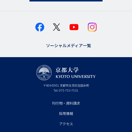
ソーシャルメディア一覧
京
〒
606-8501
京
京都市
左京区吉田本町
都
都
Tel:
075-753-7531
大
府
学
刊行物・資料請求
フ
採用情報
ッ
タ
アクセス