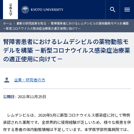
メ
close
サイト内検索
教員検索
イ
search
menu
ン
コ
検索
パ
ホーム
最新の研究成果を知る
腎障害患者におけるレムデシビルの薬物動態モデルを構築
ン
ン
－新型コロナウイルス感染症治療薬の適正使用に向けて－
く
テ
ず
ン
腎障害患者におけるレムデシビルの薬物動態モ
ツ
デルを構築 －新型コロナウイルス感染症治療薬
に
移
の適正使用に向けて－
動
タ
企業・研究者の方
ー
ゲ
公開日
2021年11月25日
ッ
ト
レムデシビルは、2020年5月に新型コロナウイルス感染症に対して特例
承認された薬剤です。全世界的に使用経験が乏しいため、様々な疾患を併
存する患者の体内動態情報は不足しています。本学医学部附属病院では、