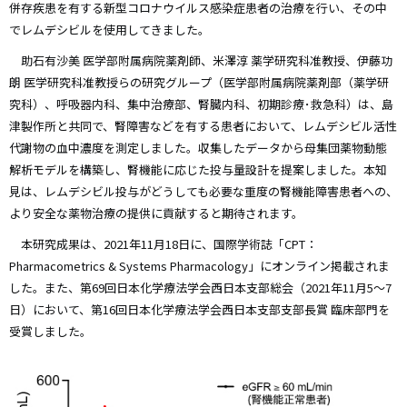
併存疾患を有する新型コロナウイルス感染症患者の治療を行い、その中
でレムデシビルを使用してきました。
助石有沙美 医学部附属病院薬剤師、米澤淳 薬学研究科准教授、伊藤功
朗 医学研究科准教授らの研究グループ（医学部附属病院薬剤部（薬学研
究科）、呼吸器内科、集中治療部、腎臓内科、初期診療･救急科）は、島
津製作所と共同で、腎障害などを有する患者において、レムデシビル活性
代謝物の血中濃度を測定しました。収集したデータから母集団薬物動態
解析モデルを構築し、腎機能に応じた投与量設計を提案しました。本知
見は、レムデシビル投与がどうしても必要な重度の腎機能障害患者への、
より安全な薬物治療の提供に貢献すると期待されます。
本研究成果は、2021年11月18日に、国際学術誌「CPT：
Pharmacometrics & Systems Pharmacology」にオンライン掲載されま
した。また、第69回日本化学療法学会西日本支部総会（2021年11月5～7
日）において、第16回日本化学療法学会西日本支部支部長賞 臨床部門を
受賞しました。