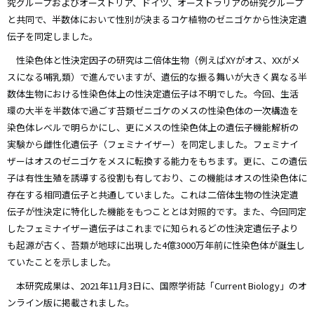
究グループおよびオーストリア、ドイツ、オーストラリアの研究グループ
と共同で、半数体において性別が決まるコケ植物のゼニゴケから性決定遺
伝子を同定しました。
性染色体と性決定因子の研究は二倍体生物（例えばXYがオス、XXがメ
スになる哺乳類）で進んでいますが、遺伝的な振る舞いが大きく異なる半
数体生物における性染色体上の性決定遺伝子は不明でした。今回、生活
環の大半を半数体で過ごす苔類ゼニゴケのメスの性染色体の一次構造を
染色体レベルで明らかにし、更にメスの性染色体上の遺伝子機能解析の
実験から雌性化遺伝子（フェミナイザー）を同定しました。フェミナイ
ザーはオスのゼニゴケをメスに転換する能力をもちます。更に、この遺伝
子は有性生殖を誘導する役割も有しており、この機能はオスの性染色体に
存在する相同遺伝子と共通していました。これは二倍体生物の性決定遺
伝子が性決定に特化した機能をもつこととは対照的です。また、今回同定
したフェミナイザー遺伝子はこれまでに知られるどの性決定遺伝子より
も起源が古く、苔類が地球に出現した4億3000万年前に性染色体が誕生し
ていたことを示しました。
本研究成果は、2021年11月3日に、国際学術誌「Current Biology」のオ
ンライン版に掲載されました。