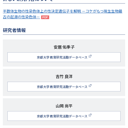
半数体生物の性染色体上の性決定遺伝子を解明 －コケがもつ現生生物最
古の起源の性染色体－
研究者情報
研
安居 佑季子
究
京都大学 教育研究活動データベース
者
名
研
吉竹 良洋
究
京都大学 教育研究活動データベース
者
名
研
山岡 尚平
究
京都大学 教育研究活動データベース
者
名