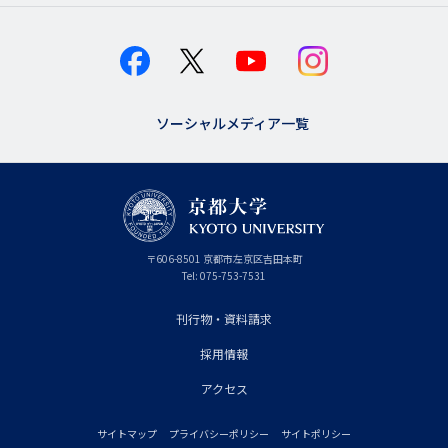
ソーシャルメディア一覧
京
〒
606-8501
京
京都市
左京区吉田本町
都
都
Tel:
075-753-7531
大
府
学
刊行物・資料請求
フ
採用情報
ッ
タ
アクセス
ー
サイトマップ
プライバシーポリシー
サイトポリシー