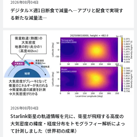
公
2026年08月04日
開
デジタル×週1日断食で減量へ―アプリと配食で実現す
日
る新たな減量法―
公
2026年08月04日
開
Starlink衛星の軌道情報を元に、衛星が飛翔する高度の
日
大気密度の緯度・経度分布をトモグラフィー解析によっ
て計測しました（世界初の成果）