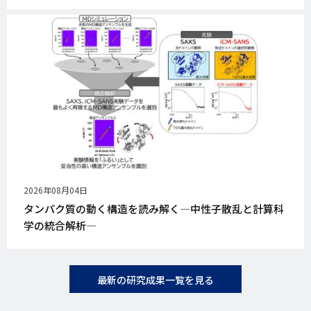
公
2026年08月04日
開
タンパク質の動く構造を読み解く―中性子散乱と計算科
日
学の統合解析―
最新の研究成果一覧を見る