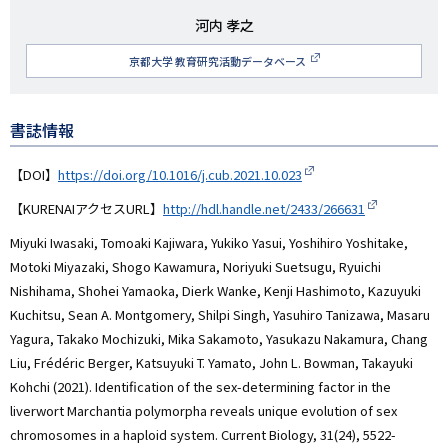
研
河内 孝之
究
京都大学 教育研究活動データベース
者
名
書誌情報
【DOI】
https://doi.org/10.1016/j.cub.2021.10.023
【KURENAIアクセスURL】
http://hdl.handle.net/2433/266631
Miyuki Iwasaki, Tomoaki Kajiwara, Yukiko Yasui, Yoshihiro Yoshitake,
Motoki Miyazaki, Shogo Kawamura, Noriyuki Suetsugu, Ryuichi
Nishihama, Shohei Yamaoka, Dierk Wanke, Kenji Hashimoto, Kazuyuki
Kuchitsu, Sean A. Montgomery, Shilpi Singh, Yasuhiro Tanizawa, Masaru
Yagura, Takako Mochizuki, Mika Sakamoto, Yasukazu Nakamura, Chang
Liu, Frédéric Berger, Katsuyuki T. Yamato, John L. Bowman, Takayuki
Kohchi (2021). Identification of the sex-determining factor in the
liverwort Marchantia polymorpha reveals unique evolution of sex
chromosomes in a haploid system. Current Biology, 31(24), 5522-