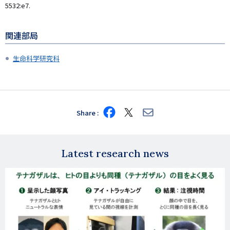
5532:e7.
関連部局
生命科学研究科
Share
Share
Share
Share
on
on
via
Facebook
X
E-
mail
Latest research news