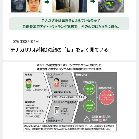
公
2026年08月04日
開
テナガザルは仲間の顔の「目」をよく見ている
日