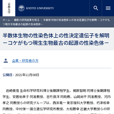
メ
close
サイト内検索
教員検索
イ
search
menu
ン
コ
検索
パ
ホーム
最新の研究成果を知る
半数体生物の性染色体上の性決定遺伝子を解明 －コケがも
ン
ン
つ現生生物最古の起源の性染色体－
く
テ
ず
ン
半数体生物の性染色体上の性決定遺伝子を解明
ツ
－コケがもつ現生生物最古の起源の性染色体－
に
移
動
タ
企業・研究者の方
ー
ゲ
公開日
2021年11月08日
ッ
ト
岩崎美雪 生命科学研究科博士後期課程学生、梶原智明 同博士後期課程
学生、安居佑季子 同准教授、吉竹良洋 同助教、山岡尚平 同准教授、河内
孝之 同教授らの研究グループは、西浜竜一 東京理科大学教授、朽津和幸
同教授、中村保一 国立遺伝学研究所教授、大和勝幸 近畿大学教授らの研