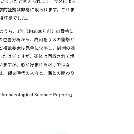
いてきたと考えられます。サメによる
シ
学的証拠は非常に限られます。これま
直接証拠でした。
ョ
うち、1体（約3000年前）の骨格に
ン
の位置分析から、成因をサメの襲撃と
ど複数要素は完全に欠落し、周囲の残
したはずですが、死体は回収されて埋
いますが、形が好まれただけではな
は、縄文時代の人々と、海との関わり
ological Science: Reports」