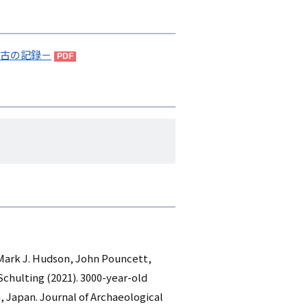
最古の記録－
 Mark J. Hudson, John Pouncett,
Schulting (2021). 3000-year-old
Japan. Journal of Archaeological