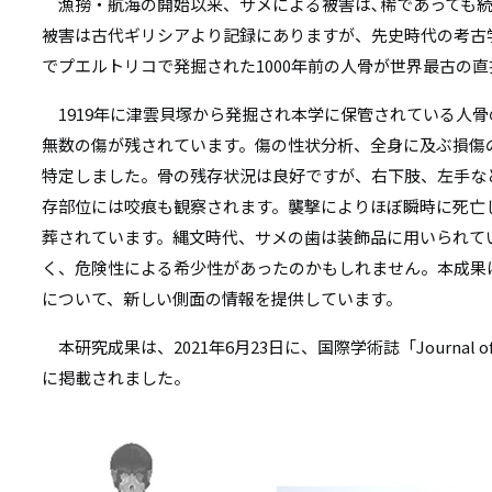
リ
漁撈・航海の開始以来、サメによる被害は､稀であっても続
リ
被害は古代ギリシアより記録にありますが、先史時代の考古
ン
でプエルトリコで発掘された1000年前の人骨が世界最古の
ン
ク
1919年に津雲貝塚から発掘され本学に保管されている人骨の
ク
無数の傷が残されています。傷の性状分析、全身に及ぶ損傷
特定しました。骨の残存状況は良好ですが、右下肢、左手な
存部位には咬痕も観察されます。襲撃によりほぼ瞬時に死亡
葬されています。縄文時代、サメの歯は装飾品に用いられて
く、危険性による希少性があったのかもしれません。本成果
について、新しい側面の情報を提供しています。
本研究成果は、2021年6月23日に、国際学術誌「Journal of Archae
に掲載されました。