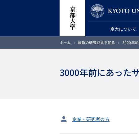
メ
教員検索
イ
ン
京大について
コ
ン
パ
ホーム
最新の研究成果を知る
3000年
テ
ン
く
ン
ず
ツ
3000年前にあっ
に
移
動
タ
企業・研究者の方
ー
ゲ