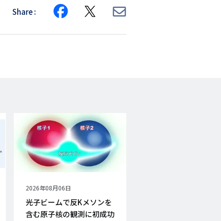
Share
Share
Share
Share
on
on
via
Facebook
X
E-
mail
公
2026年08月06日
開
光子ビームで反Kメソンを
日
含む原子核の観測に初成功