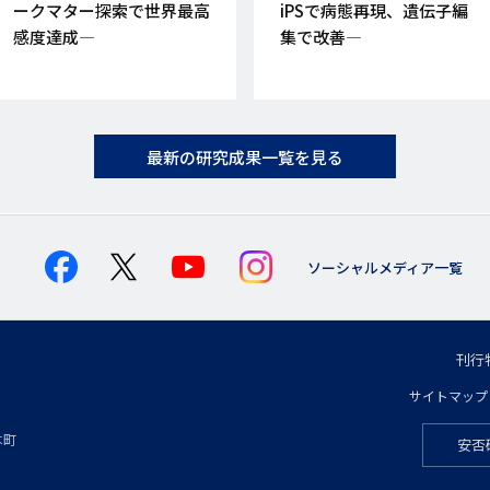
ークマター探索で世界最高
iPSで病態再現、遺伝子編
感度達成―
集で改善―
最新の研究成果一覧を見る
ソーシャルメディア一覧
刊行
フ
サイトマップ
フ
ッ
本町
安否
フ
ッ
タ