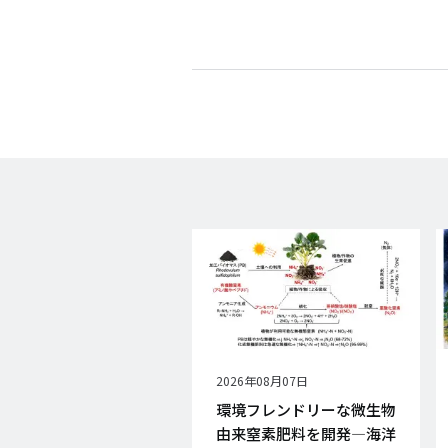
公
2026年08月07日
開
環境フレンドリーな微生物
日
由来窒素肥料を開発―海洋