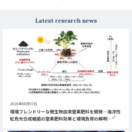
on
via
Facebook
X
E-
mail
Latest research news
公
2026年08月07日
開
環境フレンドリーな微生物由来窒素肥料を開発―海洋性
日
紅色光合成細菌の窒素肥料効果と環境負荷の解明―