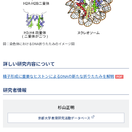
図：染色体におけるDNA折りたたみのイメージ図
詳しい研究内容について
精子形成に重要なヒストンによるDNAの新たな折りたたみを解明
研究者情報
研
杉山正明
究
京都大学 教育研究活動データベース
者
名