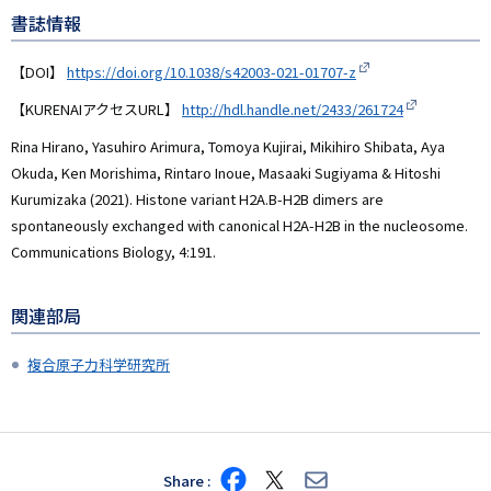
書誌情報
【DOI】
https://doi.org/10.1038/s42003-021-01707-z
【KURENAIアクセスURL】
http://hdl.handle.net/2433/261724
Rina Hirano, Yasuhiro Arimura, Tomoya Kujirai, Mikihiro Shibata, Aya
Okuda, Ken Morishima, Rintaro Inoue, Masaaki Sugiyama & Hitoshi
Kurumizaka (2021). Histone variant H2A.B-H2B dimers are
spontaneously exchanged with canonical H2A-H2B in the nucleosome.
Communications Biology, 4:191.
関連部局
複合原子力科学研究所
Share
Share
Share
Share
on