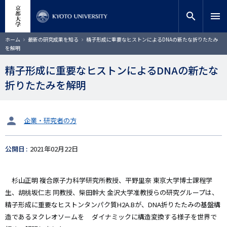
メ
close
サイト内検索
教員検索
イ
search
menu
ン
コ
検索
パ
ホーム
最新の研究成果を知る
精子形成に重要なヒストンによるDNAの新たな折りたたみ
ン
ン
を解明
く
テ
ず
ン
精子形成に重要なヒストンによるDNAの新たな
ツ
折りたたみを解明
に
移
動
タ
企業・研究者の方
ー
ゲ
公開日
2021年02月22日
ッ
ト
杉山正明 複合原子力科学研究所教授、平野里奈 東京大学博士課程学
生、胡桃坂仁志 同教授、柴田幹大 金沢大学准教授らの研究グループは、
精子形成に重要なヒストンタンパク質H2A.Bが、DNA折りたたみの基盤構
造であるヌクレオソームを ダイナミックに構造変換する様子を世界で