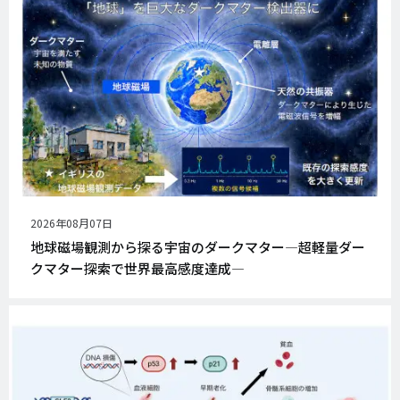
公
2026年08月07日
開
地球磁場観測から探る宇宙のダークマター―超軽量ダー
日
クマター探索で世界最高感度達成―