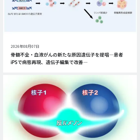
公
2026年08月07日
開
骨髄不全・血液がんの新たな原因遺伝子を提唱―患者
日
iPSで病態再現、遺伝子編集で改善―