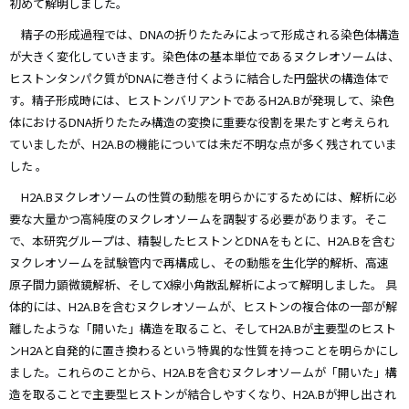
初めて解明しました。
精子の形成過程では、DNAの折りたたみによって形成される染色体構造
が大きく変化していきます。染色体の基本単位であるヌクレオソームは、
ヒストンタンパク質がDNAに巻き付くように結合した円盤状の構造体で
す。精子形成時には、ヒストンバリアントであるH2A.Bが発現して、染色
体におけるDNA折りたたみ構造の変換に重要な役割を果たすと考えられ
ていましたが、H2A.Bの機能については未だ不明な点が多く残されていま
した 。
H2A.Bヌクレオソームの性質の動態を明らかにするためには、解析に必
要な大量かつ高純度のヌクレオソームを調製する必要があります。そこ
で、本研究グループは、精製したヒストンとDNAをもとに、H2A.Bを含む
ヌクレオソームを試験管内で再構成し、その動態を生化学的解析、高速
原子間力顕微鏡解析、そしてX線小角散乱解析によって解明しました。 具
体的には、H2A.Bを含むヌクレオソームが、ヒストンの複合体の一部が解
離したような「開いた」構造を取ること、そしてH2A.Bが主要型のヒスト
ンH2Aと自発的に置き換わるという特異的な性質を持つことを明らかにし
ました。これらのことから、H2A.Bを含むヌクレオソームが「開いた」構
造を取ることで主要型ヒストンが結合しやすくなり、H2A.Bが押し出され