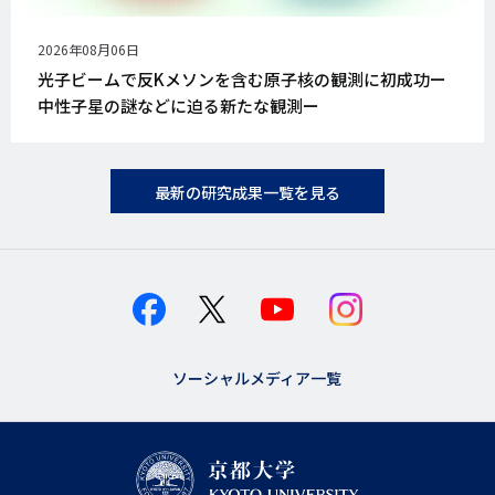
公
2026年08月06日
開
光子ビームで反Kメソンを含む原子核の観測に初成功ー
日
中性子星の謎などに迫る新たな観測ー
最新の研究成果一覧を見る
ソーシャルメディア一覧