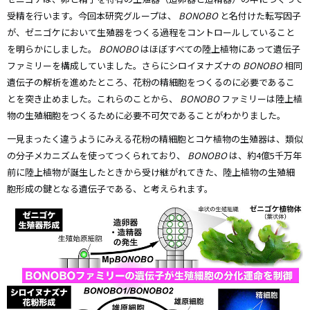
受精を行います。今回本研究グループは、
BONOBO
と名付けた転写因子
が、ゼニゴケにおいて生殖器をつくる過程をコントロールしていること
を明らかにしました。
BONOBO
はほぼすべての陸上植物にあって遺伝子
ファミリーを構成していました。さらにシロイヌナズナの
BONOBO
相同
遺伝子の解析を進めたところ、花粉の精細胞をつくるのに必要であるこ
とを突き止めました。これらのことから、
BONOBO
ファミリーは陸上植
物の生殖細胞をつくるために必要不可欠であることがわかりました。
一見まったく違うようにみえる花粉の精細胞とコケ植物の生殖器は、類似
の分子メカニズムを使ってつくられており、
BONOBO
は、約4億5千万年
前に陸上植物が誕生したときから受け継がれてきた、陸上植物の生殖細
胞形成の鍵となる遺伝子である、と考えられます。