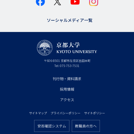
ソーシャルメディア一覧
京
〒
606-8501
京
京都市
左京区吉田本町
都
都
Tel:
075-753-7531
大
府
学
刊行物・資料請求
フ
採用情報
ッ
タ
アクセス
ー
サイトマップ
プライバシーポリシー
サイトポリシー
プ
フ
ラ
安否確認システム
教職員の方へ
ッ
フ