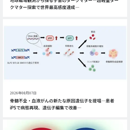
地球磁場観測から探る宇宙のダークマター―超軽量ダー
日
クマター探索で世界最高感度達成―
公
2026年08月07日
開
骨髄不全・血液がんの新たな原因遺伝子を提唱―患者
日
iPSで病態再現、遺伝子編集で改善―