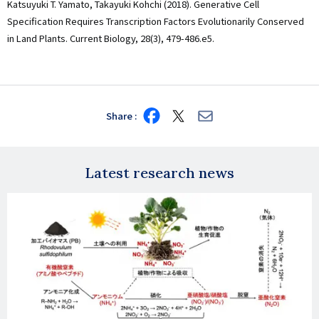
Katsuyuki T. Yamato, Takayuki Kohchi (2018). Generative Cell
Specification Requires Transcription Factors Evolutionarily Conserved
in Land Plants. Current Biology, 28(3), 479-486.e5.
Share
Share
Share
Share
on
on
via
Facebook
X
E-
mail
Latest research news