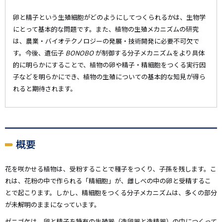
卵と精子という生殖細胞がどのようにしてつくられるかは、生物学
にとって基本的な問題です。また、植物の生殖メカニズムの研究
は、農業・バイオテクノロジーの発展・技術開発に必要不可欠で
す。今後、遺伝子
BONOBO
が制御する分子メカニズムをより具体
的に明らかにすることで、植物の卵や精子・精細胞をつくる実行因
子などを明らかにでき、植物の生殖についての基本的な知見が得ら
れると期待されます。
概要
花を咲かせる植物は、受粉することで種子をつくり、子孫を残します。こ
れは、花粉の中で作られる「精細胞」が、雌しべの中の卵と受精するこ
とで起こります。しかし、精細胞をつくる分子メカニズムは、多くの部分
が未解明のままになっています。
ゼニゴケは、卵と精子を特有の生殖器（造卵器と造精器）の中につくって