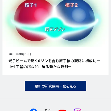
公
2026年08月06日
開
光子ビームで反Kメソンを含む原子核の観測に初成功ー
日
中性子星の謎などに迫る新たな観測ー
最新の研究成果一覧を見る