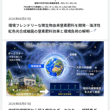
公
2026年08月07日
開
環境フレンドリーな微生物由来窒素肥料を開発―海洋性
日
紅色光合成細菌の窒素肥料効果と環境負荷の解明―
公
2026年08月07日
開