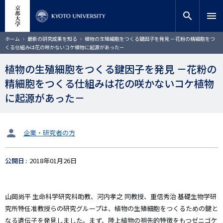
メ
close
サイト内検索
教員検索
イ
search
menu
ン
コ
検索
パ
ホーム
最新の研究成果を知る
植物の生殖細胞をつくる鍵因子を発見 －花粉の精細胞をつ
ン
ン
くる仕組みは花の咲かないコケ植物に起源があった－
く
テ
ず
ン
植物の生殖細胞をつくる鍵因子を発見 －花粉の
ツ
精細胞をつくる仕組みは花の咲かないコケ植物
に
移
に起源があった－
動
タ
企業・研究者の方
ー
ゲ
公開日
2018年01月26日
ッ
ト
山岡尚平 生命科学研究科助教、河内孝之 同教授、重信秀治 基礎生物学研
究所特任准教授らの研究グループは、植物の生殖細胞をつくるための鍵と
なる遺伝子を発見しました。まず、陸上植物の祖先的特徴をもつゼニゴケ