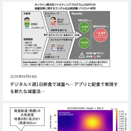
公
2026年08月04日
開
デジタル×週1日断食で減量へ―アプリと配食で実現す
日
る新たな減量法―