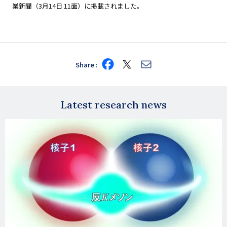
業新聞（3月14日 11面）に掲載されました。
Share
Share
Share
Share
on
on
via
Facebook
X
E-
mail
Latest research news