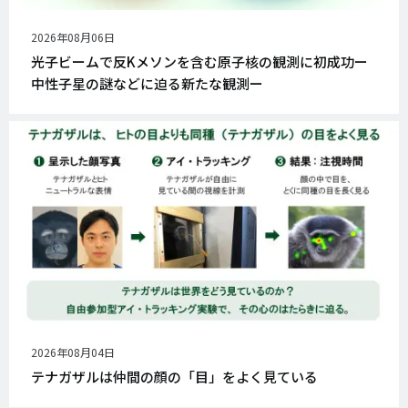
公
2026年08月06日
開
光子ビームで反Kメソンを含む原子核の観測に初成功ー
日
中性子星の謎などに迫る新たな観測ー
公
2026年08月04日
開
テナガザルは仲間の顔の「目」をよく見ている
日