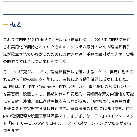
概要
これまでIEEE 802.15.4e RITと呼ばれる標準仕様は、2012年にIEEEで策定
され実用化が期待されていたものの、システム設計のための理論解析手
法が確立されていなかったために具体的な通信手順の設計ができず、実機
の開発までは至っていませんでした。
そこで本研究グループは、理論解析手法を確立することで、実用に耐えら
れる通信手順の設計を可能にし、実機による動作確認に成功しました。
本技術は、F－RIT（Feathery－RIT）と呼ばれ、電池駆動の各種センサー
を高密度に設置しても、長期にわたり安定的に高頻度な双方向通信を可能
にする耐干渉性、高伝送効率性を有しながらも、無線機の低消費電力化
を低コストで実現する基礎技術です。家電機器の制御にも利用でき、住宅
内の電源配線や設置工事は不要です。さまざまな「モノ」のインターネッ
ト「IoT」サービスの実現に向け、コスト低減やコンテンツの拡充が期待
できます。