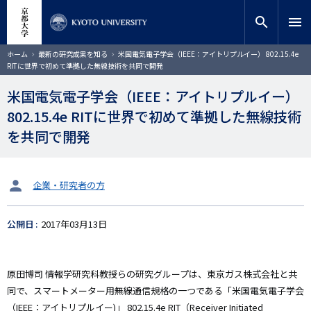
メ
close
サイト内検索
教員検索
イ
search
menu
ン
コ
検索
パ
ホーム
最新の研究成果を知る
米国電気電子学会（IEEE：アイトリプルイー） 802.15.4e
ン
ン
RITに世界で初めて準拠した無線技術を共同で開発
く
テ
ず
ン
米国電気電子学会（IEEE：アイトリプルイー）
ツ
802.15.4e RITに世界で初めて準拠した無線技術
に
移
を共同で開発
動
タ
企業・研究者の方
ー
ゲ
公開日
2017年03月13日
ッ
ト
原田博司 情報学研究科教授らの研究グループは、東京ガス株式会社と共
同で、スマートメーター用無線通信規格の一つである「米国電気電子学会
（IEEE：アイトリプルイー)」 802.15.4e RIT（Receiver Initiated