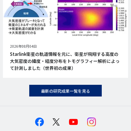
公
2026年08月04日
開
Starlink衛星の軌道情報を元に、衛星が飛翔する高度の
日
大気密度の緯度・経度分布をトモグラフィー解析によっ
て計測しました（世界初の成果）
最新の研究成果一覧を見る