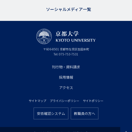
ソーシャルメディア一覧
京
〒
606-8501
京
京都市
左京区吉田本町
都
都
Tel:
075-753-7531
大
府
学
刊行物・資料請求
フ
採用情報
ッ
タ
アクセス
ー
サイトマップ
プライバシーポリシー
サイトポリシー
プ
フ
ラ
安否確認システム
教職員の方へ
ッ
フ
イ
タ
ッ