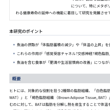
について、特にメタボ
わる健康寿命の延伸への機能に着目して研究を発展させ
本研究のポイント
魚油の摂取が「体脂肪蓄積の減少」や「体温の上昇」を
これらの作用が「感覚受容チャネル?交感神経?褐色脂肪
魚油を含む食事が「肥満や生活習慣病の改善」につなが
概要
ヒトには、対象的な役割を担う2種類の脂肪組織、「白色脂肪組織 （Whi
WAT）」と「褐色脂肪組織 （Brown Adipose Tissue,
むのに対して、BATは脂肪を分解し熱を産生することで体温