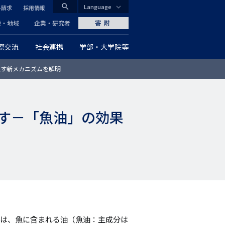
search
Language
料請求
採用情報
CLOSE
寄附
般・地域
企業・研究者
際交流
社会連携
学部・大学院等
グ
促す新メカニズムを解明
ロ
ー
す－「魚油」の効果
バ
ル
ナ
ビ
ゲ
ー
プは、魚に含まれる油（魚油：主成分は