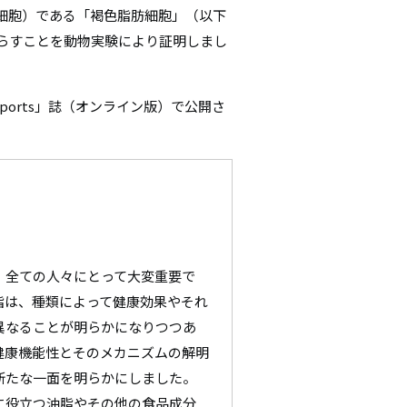
る細胞）である「褐色脂肪細胞」（以下
シ
らすことを動物実験により証明しまし
ョ
ン
 Reports」誌（オンライン版）で公開さ
、全ての人々にとって大変重要で
脂は、種類によって健康効果やそれ
異なることが明らかになりつつあ
健康機能性とそのメカニズムの解明
新たな一面を明らかにしました。
に役立つ油脂やその他の食品成分