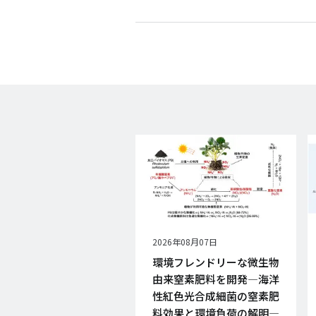
公
2026年08月07日
開
環境フレンドリーな微生物
日
由来窒素肥料を開発―海洋
性紅色光合成細菌の窒素肥
料効果と環境負荷の解明―