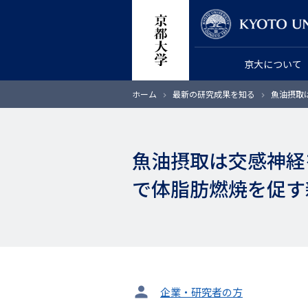
メ
教員検索
イ
ン
京大について
コ
ン
パ
ホーム
最新の研究成果を知る
魚油摂取
テ
ン
く
ン
ず
ツ
魚油摂取は交感神経
に
移
で体脂肪燃焼を促す
動
タ
企業・研究者の方