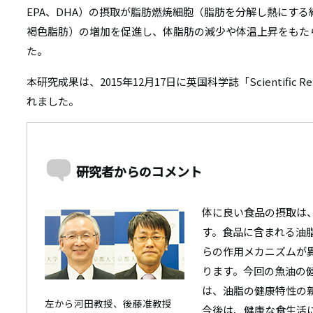
リ
EPA、DHA）の摂取が脂肪燃焼細胞（脂肪を分解し熱にす
リ
ン
褐色脂肪）の増加を促進し、体脂肪の減少や体温上昇をもた
ン
た。
ク
ク
本研究成果は、2015年12月17日に英国科学誌「Scientific
れました。
研究者からのコメント
体に良い食品の摂取は
す。食品に含まれる油
らの作用メカニズムが
ります。今回の魚油の
は、油脂の健康特性の
左から河田教授、後藤准教授
今後は、健康な食生活