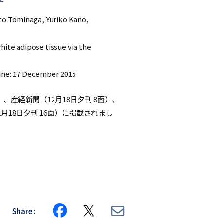
koto Tominaga, Yuriko Kano,
hite adipose tissue via the
line: 17 December 2015
面）、産経新聞（12月18日夕刊 8面）、
2月18日夕刊 16面）に掲載されまし
Share
Share
Share
Share
on
on
via