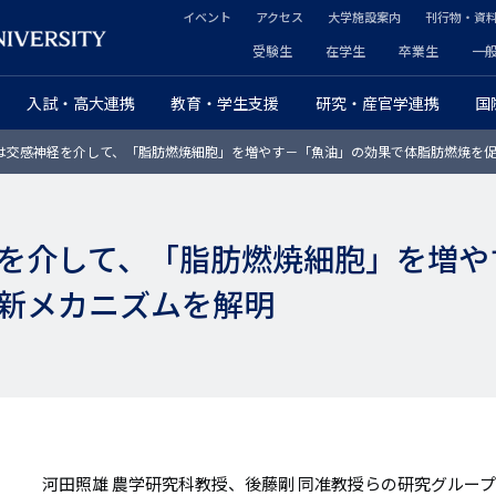
イベント
アクセス
大学施設案内
刊行物・資
ヘ
受験生
在学生
卒業生
一
ヘ
ッ
入試・高大連携
教育・学生支援
研究・産官学連携
国
ッ
ダ
は交感神経を介して、「脂肪燃焼細胞」を増やす－「魚油」の効果で体脂肪燃焼を
ダ
ー
ー
セ
を介して、「脂肪燃焼細胞」を増や
プ
カ
新メカニズムを解明
ラ
ン
イ
ダ
マ
リ
リ
ー
ー
河田照雄 農学研究科教授、後藤剛 同准教授らの研究グルー