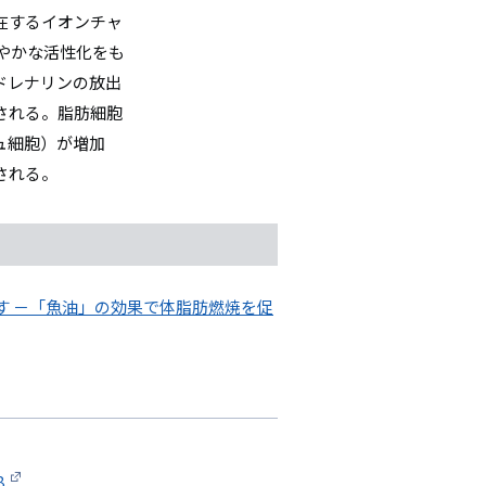
在するイオンチャ
穏やかな活性化をも
ドレナリンの放出
される。脂肪細胞
ュ細胞）が増加
される。
す －「魚油」の効果で体脂肪燃焼を促
8