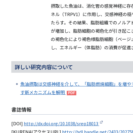
摂取した魚油は、消化管の感覚神経に存
ネル（TRPV1）に作用し、交感神経の
たらす。その結果、脂肪組織でのノルア
が増加し、脂肪細胞の褐色化が引き起こ
の褐色化により褐色様脂肪細胞（ベージ
し、エネルギー（体脂肪）の消費が促進
詳しい研究内容について
魚油摂取は交感神経を介して、「脂肪燃焼細胞」を増や
す新メカニズムを解明
書誌情報
[DOI]
http://dx.doi.org/10.1038/srep18013
[KURENAIアクセスURL]
http://hdl.handle.net/2433/20275