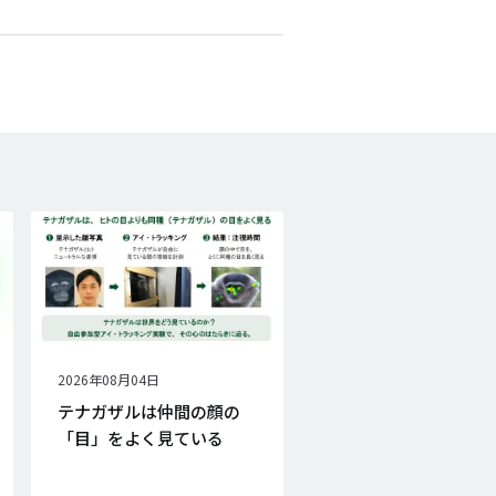
Facebook
X
E-
mail
公
2026年08月04日
開
テナガザルは仲間の顔の
日
「目」をよく見ている