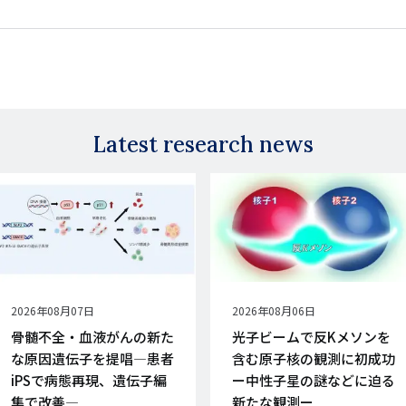
Latest research news
公
2026年08月07日
公
2026年08月06日
開
開
骨髄不全・血液がんの新た
光子ビームで反Kメソンを
日
日
な原因遺伝子を提唱―患者
含む原子核の観測に初成功
iPSで病態再現、遺伝子編
ー中性子星の謎などに迫る
集で改善―
新たな観測ー