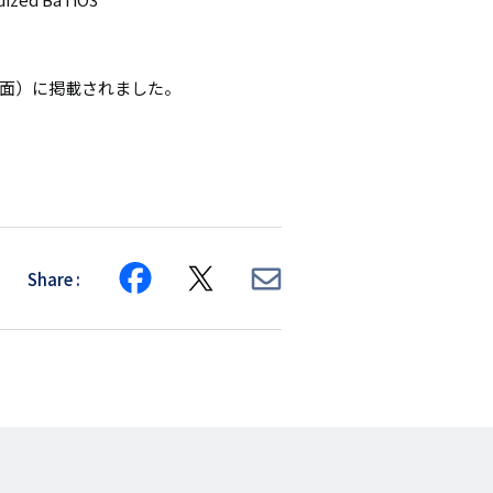
 6面）に掲載されました。
Share
Share
Share
Share
on
on
via
Facebook
X
E-
mail