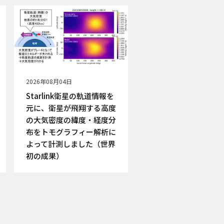
公
2026年08月04日
開
Starlink衛星の軌道情報を
日
元に、衛星が飛翔する高度
の大気密度の緯度・経度分
布をトモグラフィー解析に
よって計測しました（世界
初の成果）