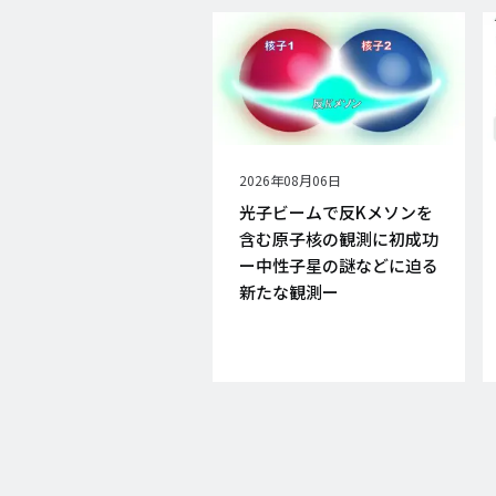
公
2026年08月06日
開
光子ビームで反Kメソンを
日
含む原子核の観測に初成功
ー中性子星の謎などに迫る
新たな観測ー