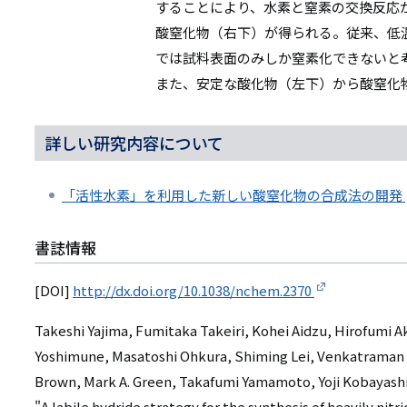
することにより、水素と窒素の交換反応
酸窒化物（右下）が得られる。従来、低
では試料表面のみしか窒素化できないと
また、安定な酸化物（左下）から酸窒化
詳しい研究内容について
「活性水素」を利用した新しい酸窒化物の合成法の開発
書誌情報
[DOI]
http://dx.doi.org/10.1038/nchem.2370
Takeshi Yajima, Fumitaka Takeiri, Kohei Aidzu, Hirofumi A
Yoshimune, Masatoshi Ohkura, Shiming Lei, Venkatraman G
Brown, Mark A. Green, Takafumi Yamamoto, Yoji Kobayash
"A labile hydride strategy for the synthesis of heavily nit