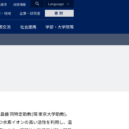
search
Language
料請求
採用情報
CLOSE
寄附
般・地域
企業・研究者
際交流
社会連携
学部・大学院等
グ
ロ
ー
バ
ル
ナ
ビ
ゲ
健 同特定助教(現 東京大学助教)、
もつ水素イオンの高い活性を利用し、温
ー