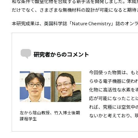
リ
和な条件で酸窒化物を合成する新手法を開発しました。本成
リ
だけでなく、さまざまな無機材料の設計が可能になると期待
ン
ン
本研究成果は、英国科学誌「Nature Chemistry」誌の
ク
ク
研究者からのコメント
今回使った物質は、も
らゆる電子機器に使わ
化物に高活性な水素を
応が可能になったこと
れば、究極には空気中
左から陰山教授、竹入博士後期
ないかと考えており、
課程学生