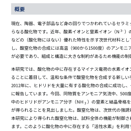
概要
現在、陶器、電子部品など身の回りでつかわれているセラミ
3-
らなる酸化物です。近年、酸素イオンと窒素イオン（N
）
などの（酸化物にはない）優れた特性を示す次世代材料とし
し、酸窒化物の合成には高温（900から1500度）のアンモ
が必要であり、組成と構造に大きな制約があるため機能の制
本研究では、酸化物の中に存在するマイナス電荷の水素イオ
ることに着目して、温和な条件で酸窒化物を合成する新しい
2012年に、ヒドリドを大量に有する酸化物の合成に成功し
に報告しています。今回、同物質をアンモニア気流中、500
中のヒドリドがアンモニア分子（NH
）の窒素と結晶骨格を
3
が得られることを見出しました。酸窒化物は、次世代の強誘
本研究により得られた酸窒化物は、試料全体の機能が制御さ
ます。このように酸化物の中に存在する「活性水素」を利用