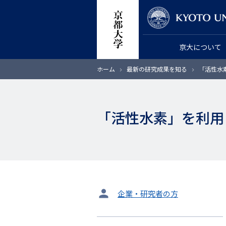
メ
教員検索
イ
ン
京大について
コ
ン
パ
ホーム
最新の研究成果を知る
「活性水
テ
ン
く
ン
ず
ツ
「活性水素」を利用
に
移
動
タ
企業・研究者の方
ー
ゲ