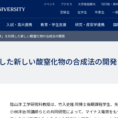
イベント
アクセス
大学施設案内
刊行物・資
ヘ
受験生
在学生
卒業生
一
ヘ
ッ
入試・高大連携
教育・学生支援
研究・産官学連携
国
ッ
ダ
素」を利用した新しい酸窒化物の合成法の開発
ダ
ー
ー
セ
した新しい酸窒化物の合成法の開発
プ
カ
ラ
ン
イ
ダ
マ
リ
リ
陰山洋 工学研究科教授は、竹入史隆 同博士後期課程学生、矢島
ー
小林洋治 同講師らとの共同研究によって、マイナス電荷を
ー