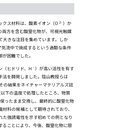
2-
ックス材料は、酸素イオン（O
）か
の両方を含む酸窒化物が、可視光触媒
て大きな注目を集めています。しか
ニア気流中で焼成するという過酷な条件
御が困難でした。
-
ン（ヒドリド、H
）が高い活性を有す
手法を開発しました。陰山教授らは
、その結果をネイチャーマテリアルズ誌
度以下の温度で処理したところ、物質
保ったまま交換し、最終的に酸窒化物
電材料の候補として期待されており、
れた強誘電性を示す初めての例となり
することにより、今後、酸窒化物に限