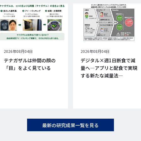
公
2026年08月04日
公
2026年08月04日
開
開
テナガザルは仲間の顔の
デジタル×週1日断食で減
日
日
「目」をよく見ている
量へ―アプリと配食で実現
する新たな減量法―
最新の研究成果一覧を見る