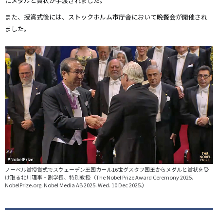
にメダルと賞状が手渡されました。
また、授賞式後には、ストックホルム市庁舎において晩餐会が開催され
ました。
ノーベル賞授賞式でスウェーデン王国カール16世グスタフ国王からメダルと賞状を受
け取る北川理事・副学長、特別教授（The Nobel Prize Award Ceremony 2025.
NobelPrize.org. Nobel Media AB 2025. Wed. 10 Dec 2025.）