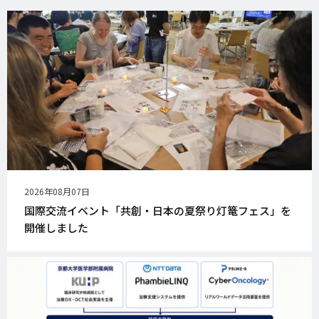
公
2026年08月07日
開
国際交流イベント「共創・日本の夏祭り灯篭フェス」を
日
開催しました