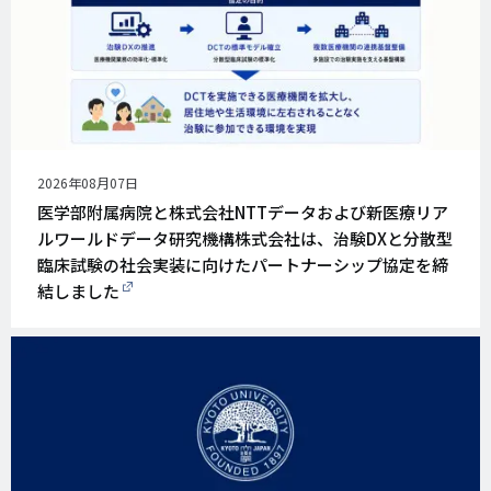
公
2026年08月07日
開
医学部附属病院と株式会社NTTデータおよび新医療リア
日
ルワールドデータ研究機構株式会社は、治験DXと分散型
臨床試験の社会実装に向けたパートナーシップ協定を締
結しました