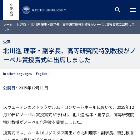
メ
close
サイト内検索
教員検索
イ
search
menu
ン
コ
検索
パ
ホーム
NEWS
北川進 理事・副学長、高等研究院特別教授がノーベル賞授賞式に出席しま
ン
ン
した
く
テ
ず
ン
受賞
ツ
北川進 理事・副学長、高等研究院特別教授がノ
に
ーベル賞授賞式に出席しました
移
動
In other languages
English
公開日
2025年12月11日
スウェーデンのストックホルム・コンサートホールにおいて、2025年12
月10日にノーベル賞授賞式が行われ、北川進 理事・副学長、高等研究院
特別教授がノーベル化学賞を受賞しました。
授賞式では、カール16世グスタフ国王から北川理事・副学長、特別教授