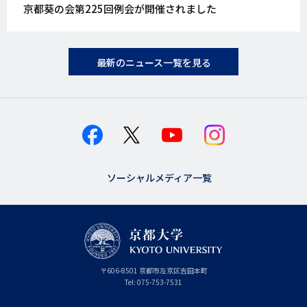
開
京都葵の会第225回例会が開催されました
日
最新のニュース一覧を見る
ソーシャルメディア一覧
京
〒
606-8501
京
京都市
左京区吉田本町
都
都
Tel:
075-753-7531
大
府
学