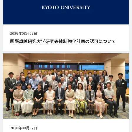
公
2026年08月07日
開
国際卓越研究大学研究等体制強化計画の認可について
日
公
2026年08月07日