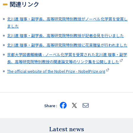
関連リンク
北川進 理事・副学長、高等研究院特別教授がノーベル化学賞を受賞し
ました
北川進 理事・副学長、高等研究院特別教授が記者会見を行いました
北川進 理事・副学長、高等研究院特別教授に花束贈呈が行われました
京都大学図書館機構 - ノーベル化学賞を受賞された北川進 理事・副学
長、高等研究院特別教授の関連論文等のリンク集を公開しました
The official website of the Nobel Prize - NobelPrize.org
Share
Share
Share
Share
on
on
via
Facebook
X
E-
mail
Latest news