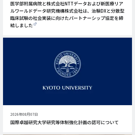
開
医学部附属病院と株式会社NTTデータおよび新医療リア
日
ルワールドデータ研究機構株式会社は、治験DXと分散型
臨床試験の社会実装に向けたパートナーシップ協定を締
結しました
公
2026年08月07日
開
国際卓越研究大学研究等体制強化計画の認可について
日