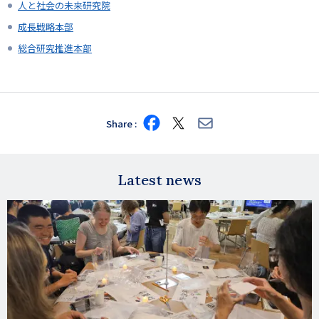
人と社会の未来研究院
成長戦略本部
総合研究推進本部
Share
Share
Share
Share
on
on
via
Facebook
X
E-
mail
Latest news