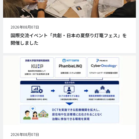
公
2026年08月07日
開
国際交流イベント「共創・日本の夏祭り灯篭フェス」を
日
開催しました
公
2026年08月07日