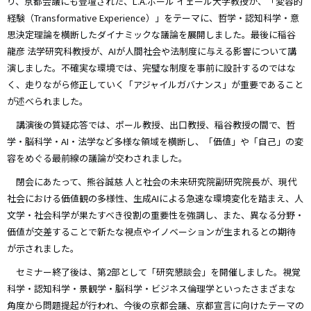
り、京都会議にも登壇された、L.A.ポール イェール大学教授が、「変容的
経験（Transformative Experience）」をテーマに、哲学・認知科学・意
思決定理論を横断したダイナミックな議論を展開しました。最後に稲谷
龍彦 法学研究科教授が、AIが人間社会や法制度に与える影響について講
演しました。不確実な環境では、完璧な制度を事前に設計するのではな
く、走りながら修正していく「アジャイルガバナンス」が重要であること
が述べられました。
講演後の質疑応答では、ポール教授、出口教授、稲谷教授の間で、哲
学・脳科学・AI・法学など多様な領域を横断し、「価値」や「自己」の変
容をめぐる最前線の議論が交わされました。
閉会にあたって、熊谷誠慈 人と社会の未来研究院副研究院長が、現代
社会における価値観の多様性、生成AIによる急速な環境変化を踏まえ、人
文学・社会科学が果たすべき役割の重要性を強調し、また、異なる分野・
価値が交差することで新たな視点やイノベーションが生まれるとの期待
が示されました。
セミナー終了後は、第2部として「研究懇談会」を開催しました。視覚
科学・認知科学・景観学・脳科学・ビジネス倫理学といったさまざまな
角度から問題提起が行われ、今後の京都会議、京都宣言に向けたテーマの