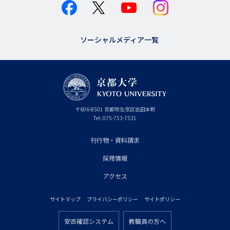
ソーシャルメディア一覧
京
〒
606-8501
京
京都市
左京区吉田本町
都
都
Tel:
075-753-7531
大
府
学
刊行物・資料請求
フ
採用情報
ッ
タ
アクセス
ー
サイトマップ
プライバシーポリシー
サイトポリシー
プ
フ
ラ
安否確認システム
教職員の方へ
ッ
フ