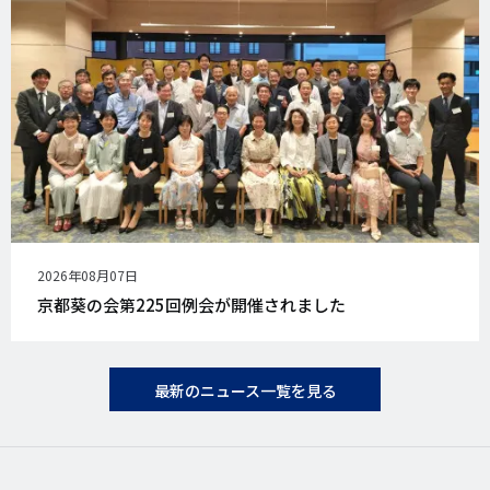
公
2026年08月07日
開
京都葵の会第225回例会が開催されました
日
最新のニュース一覧を見る