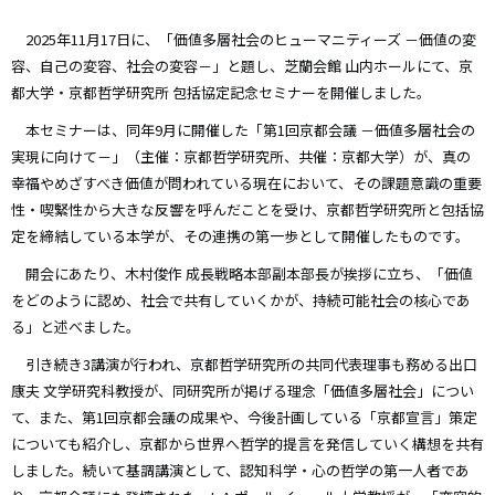
2025年11月17日に、「価値多層社会のヒューマニティーズ －価値の変
容、自己の変容、社会の変容－」と題し、芝蘭会館 山内ホールにて、京
都大学・京都哲学研究所 包括協定記念セミナーを開催しました。
本セミナーは、同年9月に開催した「第1回京都会議 －価値多層社会の
実現に向けて－」（主催：京都哲学研究所、共催：京都大学）が、真の
幸福やめざすべき価値が問われている現在において、その課題意識の重要
性・喫緊性から大きな反響を呼んだことを受け、京都哲学研究所と包括協
定を締結している本学が、その連携の第一歩として開催したものです。
開会にあたり、木村俊作 成長戦略本部副本部長が挨拶に立ち、「価値
をどのように認め、社会で共有していくかが、持続可能社会の核心であ
る」と述べました。
引き続き3講演が行われ、京都哲学研究所の共同代表理事も務める出口
康夫 文学研究科教授が、同研究所が掲げる理念「価値多層社会」につい
て、また、第1回京都会議の成果や、今後計画している「京都宣言」策定
についても紹介し、京都から世界へ哲学的提言を発信していく構想を共有
しました。続いて基調講演として、認知科学・心の哲学の第一人者であ