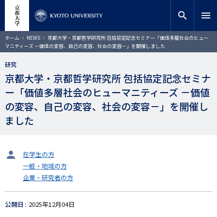
メ
close
サイト内検索
教員検索
イ
search
menu
ン
コ
検索
パ
ホーム
NEWS
京都大学・京都哲学研究所 包括協定記念セミナー「価値多層社会のヒュー
ン
ン
マニティーズ －価値の変容、自己の変容、社会の変容－」を開催しました
く
テ
ず
ン
研究
ツ
京都大学・京都哲学研究所 包括協定記念セミナ
に
ー「価値多層社会のヒューマニティーズ －価値
移
動
の変容、自己の変容、社会の変容－」を開催し
ました
タ
在学生の方
ー
一般・地域の方
ゲ
企業・研究者の方
ッ
ト
公開日
2025年12月04日