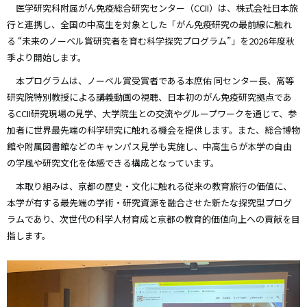
医学研究科附属がん免疫総合研究センター（
CCII
）は、株式会社日本旅
行と連携し、全国の中高生を対象とした「がん免疫研究の最前線に触れ
る “未来のノーベル賞研究者を育む科学探究プログラム”」を
2026
年度秋
季より開始します。
本プログラムは、ノーベル賞受賞者である本庶佑 同センター長、高等
研究院特別教授による講義動画の視聴、日本初のがん免疫研究拠点であ
る
CCII
研究現場の見学、大学院生との交流やグループワークを通じて、参
加者に世界最先端の科学研究に触れる機会を提供します。また、総合博物
館や附属図書館などのキャンパス見学も実施し、中高生らが本学の自由
の学風や研究文化を体感できる構成となっています。
本取り組みは、京都の歴史・文化に触れる従来の教育旅行の価値に、
本学が有する最先端の学術・研究資源を融合させた新たな探究型プログ
ラムであり、次世代の科学人材育成と京都の教育的価値向上への貢献を目
指します。
画
像