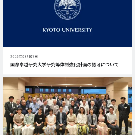
公
2026年08月07日
開
国際卓越研究大学研究等体制強化計画の認可について
日