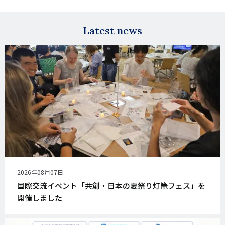
Facebook
X
E-
mail
Latest news
公
2026年08月07日
開
国際交流イベント「共創・日本の夏祭り灯篭フェス」を
日
開催しました