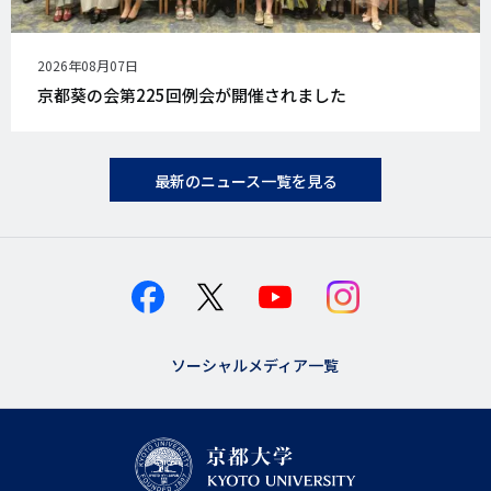
公
2026年08月07日
開
京都葵の会第225回例会が開催されました
日
最新のニュース一覧を見る
ソーシャルメディア一覧