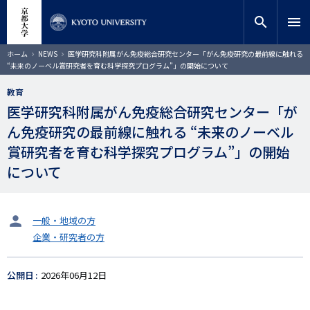
メ
close
サイト内検索
教員検索
イ
search
menu
ン
コ
検索
パ
ホーム
NEWS
医学研究科附属がん免疫総合研究センター「がん免疫研究の最前線に触れる
ン
ン
“未来のノーベル賞研究者を育む科学探究プログラム”」の開始について
く
テ
ず
ン
教育
ツ
医学研究科附属がん免疫総合研究センター「が
に
ん免疫研究の最前線に触れる “未来のノーベル
移
動
賞研究者を育む科学探究プログラム”」の開始
について
タ
一般・地域の方
ー
企業・研究者の方
ゲ
ッ
ト
公開日
2026年06月12日