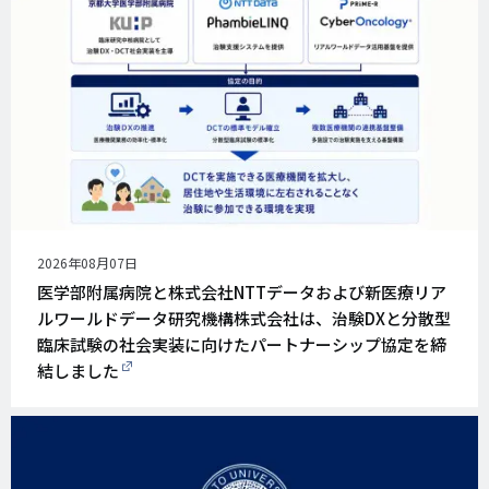
公
2026年08月07日
開
医学部附属病院と株式会社NTTデータおよび新医療リア
日
ルワールドデータ研究機構株式会社は、治験DXと分散型
臨床試験の社会実装に向けたパートナーシップ協定を締
結しました