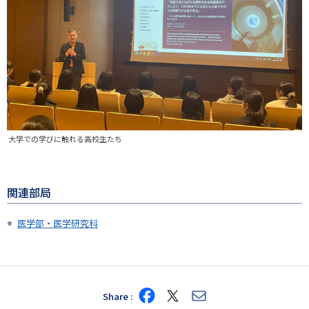
大学での学びに触れる高校生たち
関連部局
医学部・医学研究科
Share
Share
Share
Share
on
on
via