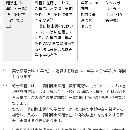
程学生（4
課程に在籍しており、
年額：120
シャルサ
年）・一貫制
次年度、本学博士後期
万円
ポーター
博士課程学生
課程、博士課程に進学
期間：最
chair（10
*2
（3年次以
予定の者
短修業年
名程度）
上）
一貫制博士課程におい
限まで
ては、本学に在籍して
おり、次年度博士後期
課程の第1年次に相当す
る年次に在籍または進
*4
学予定の者
薬学部薬学科（6年制）へ進級する場合は、3年次から5年次の3年間
となります。
修士課程には、一貫制博士課程（薬学研究科、アジア・アフリカ地
域研究研究科、および総合生存学館）の1年次・2年次に在籍の者を
含みます。この場合の支給期間は一貫制博士課程の1年次・2年次と
なります。
なお、一貫制博士課程の学生が、3年次以降も本奨学金を希望する
場合は、改めて一貫制博士課程学生（3年次以上）を対象とする区
分に申請する必要があります。
法学研究科法曹養成専攻（法科大学院）の法学既修者枠に入学予定