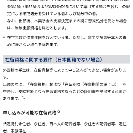
条第1項（第53条および第53条の15において準用する場合を含む）の規
定による懲戒処分を受けている者および処分中の者。
なお、出願後、本奨学金の支給決定までの間に懲戒処分を受けた場合
は、当該出願資格を無効とします。
在学年数が修業年限を超えている者。ただし、留学や病気等本人の責
めに帰さない場合を除きます。
在留資格に関する要件（日本国籍でない場合）
外国籍の学生は、在留資格等によって申し込みができない場合がありま
す。
出願の際は、「在留資格」および「在留期限（在留期間の満了日）」を
申告し、支給対象となる在留資格であることの証明書を提出する必要が
*1
あります。
*2
申し込みが可能な在留資格
法定特別永住者、永住者、日本人の配偶者等、永住者の配偶者等、定住
者、家族滞在