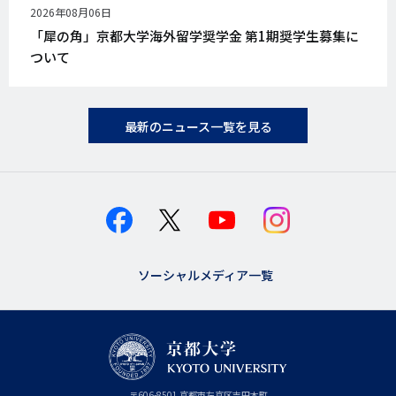
公
2026年08月06日
開
「犀の角」京都大学海外留学奨学金 第1期奨学生募集に
日
ついて
最新のニュース一覧を見る
ソーシャルメディア一覧
京
〒
606-8501
京
京都市
左京区吉田本町