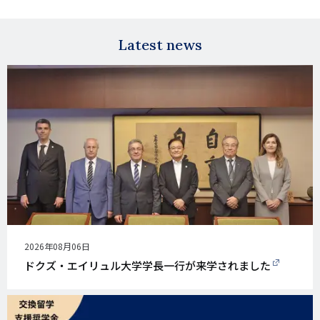
Facebook
X
E-
mail
Latest news
公
2026年08月06日
開
ドクズ・エイリュル大学学長一行が来学されました
日