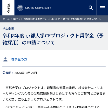
メ
close
サイト内検索
教員検索
イ
search
menu
ン
コ
検索
パ
ホーム
NEWS
令和8年度 京都大学CFプロジェクト奨学金（予約採用）の申請について
ン
ン
く
テ
ず
学生支援
ン
令和8年度 京都大学CFプロジェクト奨学金（予
ツ
に
約採用）の申請について
移
動
タ
在学生の方
ー
ゲ
公開日
2025年10月29日
ッ
ト
京都大学CFプロジェクトは、建築家の安藤忠雄氏、株式会社ニトリホ
ールディングス会長の似鳥昭雄氏をはじめとする方々のご賛同とご支援を
いただき、立ち上がったプロジェクトです。
CFプロジェクトでは、民間からの寄附金による人材育成基金により、