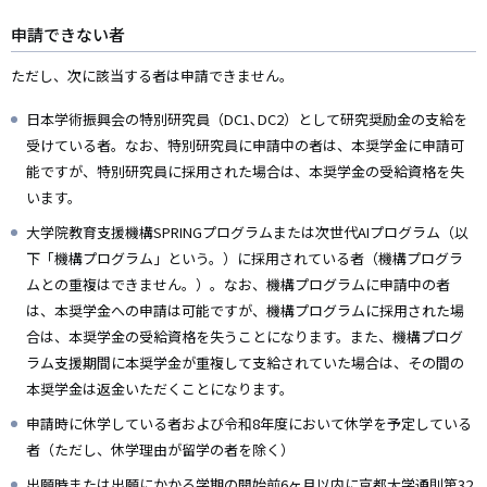
申請できない者
ただし、次に該当する者は申請できません。
日本学術振興会の特別研究員（DC1､DC2）として研究奨励金の支給を
受けている者。なお、特別研究員に申請中の者は、本奨学金に申請可
能ですが、特別研究員に採用された場合は、本奨学金の受給資格を失
います。
大学院教育支援機構SPRINGプログラムまたは次世代AIプログラム（以
下「機構プログラム」という。）に採用されている者（機構プログラ
ムとの重複はできません。）。なお、機構プログラムに申請中の者
は、本奨学金への申請は可能ですが、機構プログラムに採用された場
合は、本奨学金の受給資格を失うことになります。また、機構プログ
ラム支援期間に本奨学金が重複して支給されていた場合は、その間の
本奨学金は返金いただくことになります。
申請時に休学している者および令和8年度において休学を予定している
者（ただし、休学理由が留学の者を除く）
出願時または出願にかかる学期の開始前6ヶ月以内に京都大学通則第32