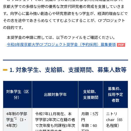
京都大学での多様な分野の優秀な次世代研究者の育成を支援していきま
す。向学心に富み強い創造心や研究意欲をもつ学生が、経済的理由などで
その志を途中であきらめなくてすむようにすることが、CFプロジェクト
の目的です。
本奨学金の申請に際しては、以下のファイルをご確認ください。
令和8年度京都大学CFプロジェクト奨学金（予約採用）募集要項
1. 対象学生、支給額、支援期間、募集人数等
募集枠、
対象学生（区
支給額、
出願対象学年
採用予定
分）
支援期間
者数
4年制の学部
令和7年11月現在、本
月額：5万
ニトリ
*1
学生
（3・
学学部2年次に在籍の者
円
chair（65
4年次）
で次年度も同課程3年次
年額：60
名程度）