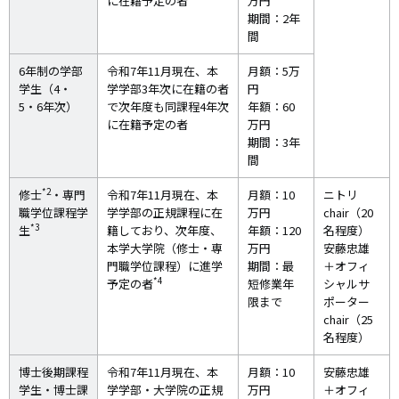
に在籍予定の者
万円
期間：2年
間
6年制の学部
令和7年11月現在、本
月額：5万
学生（4・
学学部3年次に在籍の者
円
5・6年次）
で次年度も同課程4年次
年額：60
に在籍予定の者
万円
期間：3年
間
*2
修士
・専門
令和7年11月現在、本
月額：10
ニトリ
職学位課程学
学学部の正規課程に在
万円
chair（20
*3
生
籍しており、次年度、
年額：120
名程度）
本学大学院（修士・専
万円
安藤忠雄
門職学位課程）に進学
期間：最
＋オフィ
*4
予定の者
短修業年
シャルサ
限まで
ポーター
chair（25
名程度）
博士後期課程
令和7年11月現在、本
月額：10
安藤忠雄
学生・博士課
学学部・大学院の正規
万円
＋オフィ