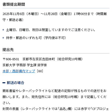
書類提出期間
2025年11月6日（木曜日）～11月28日（金曜日）17時00分まで（時間厳
守・郵送必着）
土曜日、日曜日、祝日は閉室していますのでご注意ください。
持参・郵送のいずれも可（学内便は不可）
提出先
〒606-8501 京都市左京区吉田本町（総合研究10号館）
京都大学 学務部 学生課 奨学掛
本部・西部構内マップ
［60］
郵送の場合
簡易書留やレターパックライトなど配達の記録が残るものでの送付をお
願いします。また、宛先住所には（総合研究10号館）まで記載してくだ
さい。
封筒の表面（レターパックライトでは｢品名｣欄）には赤字で｢CFプロジェ