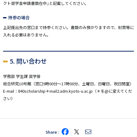
クト奨学金申請書類在中｣と記載してください｡
持参の場合
上記提出先の窓口まで持参ください。書類のみ預かりますので、封筒等に
入れる必要はありません。
5. 問い合わせ
学務部 学生課 奨学掛
総合研究10号館（窓口9時00分～17時00分、土曜日、日曜日、祝日閉室）
E-mail：840scholarship＊mail2.adm.kyoto-u.ac.jp（＊を@に変えてくだ
さい）
Share
Share
Share
Share
on
on
via