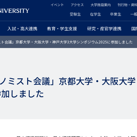
イベント
アクセス
大学施設案内
刊行物・資
ヘ
受験生
在学生
卒業生
一
ヘ
ッ
入試・高大連携
教育・学生支援
研究・産官学連携
国
ッ
ダ
ト会議」京都大学・大阪大学・神戸大学3大学シンポジウム2025に参加しました
ダ
ー
ー
セ
プ
カ
ノミスト会議」京都大学・大阪大学
ラ
ン
参加しました
イ
ダ
マ
リ
リ
ー
ー