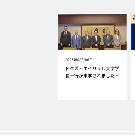
公
2026年08月06日
開
ドクズ・エイリュル大学学
日
長一行が来学されました