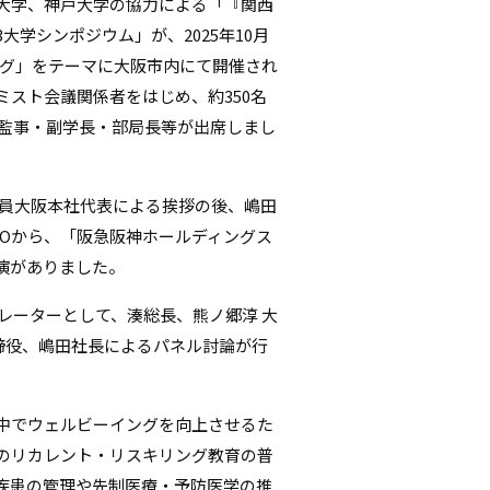
大学、神戸大学の協力による「『関西
シ
学シンポジウム」が、2025年10月
ング」をテーマに大阪市内にて開催され
ョ
スト会議関係者をはじめ、約350名
ン
、監事・副学長・部局長等が出席しまし
員大阪本社代表による挨拶の後、嶋田
EOから、「阪急阪神ホールディングス
演がありました。
レーターとして、湊総長、熊ノ郷淳 大
取締役、嶋田社長によるパネル討論が行
中でウェルビーイングを向上させるた
のリカレント・リスキリング教育の普
疾患の管理や先制医療・予防医学の推