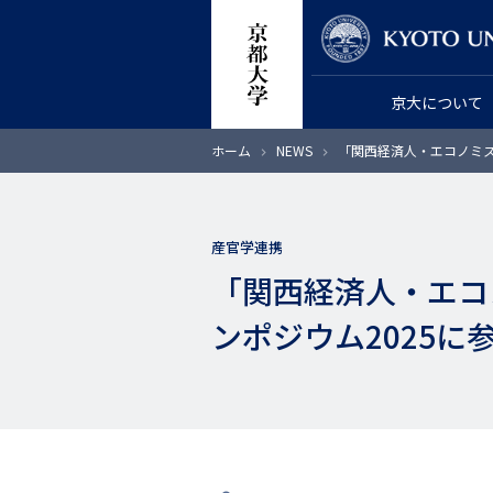
メ
教員検索
イ
ン
京大について
コ
ン
パ
ホーム
NEWS
「関西経済人・エコノミス
テ
ン
く
ン
ず
ツ
産官学連携
に
「関西経済人・エコ
移
動
ンポジウム2025に