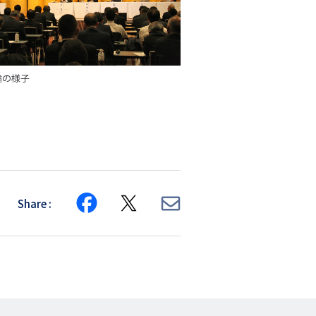
論の様子
Share
Share
Share
Share
on
on
via
Facebook
X
E-
mail