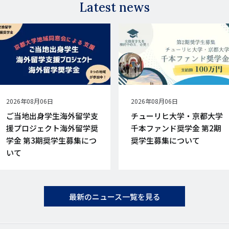
Latest news
公
2026年08月06日
公
2026年08月06日
開
開
ご当地出身学生海外留学支
チューリヒ大学・京都大学
日
日
援プロジェクト海外留学奨
千本ファンド奨学金 第2期
学金 第3期奨学生募集につ
奨学生募集について
いて
最新のニュース一覧を見る