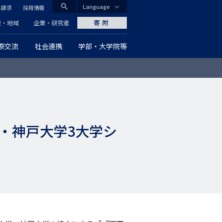
search
Language
料請求
採用情報
CLOSE
寄附
般・地域
企業・研究者
際交流
社会連携
学部・大学院等
グ
ロ
ー
バ
・神戸大学3大学シ
ル
ナ
ビ
ゲ
ー