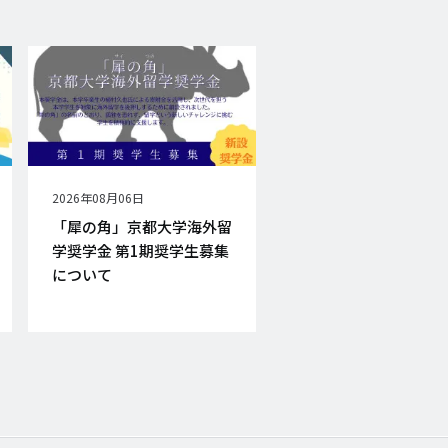
公
2026年08月06日
開
「犀の角」京都大学海外留
日
学奨学金 第1期奨学生募集
について