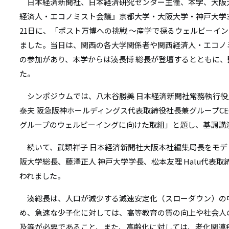
リ
日本経済新聞社、日本経済研究センター主催、本学、大阪
リ
経済人・エコノミスト会議』京都大学・大阪大学・神戸大学3大
ン
21日に、「ポスト万博への挑戦 ～産学で探るウェルビーイ
ン
ク
ました。当日は、関西の各大学関係者や関西経済人・エコノミ
ク
の参加があり、本学からは湊長博 総長が登壇するとともに
た。
シンポジウムでは、八木谷勝美 日本経済新聞社常務執行役
泰夫 阪急阪神ホールディングス代表取締役社長兼グループC
グループのウェルビーイングに向けた取組」と題し、基調講
続いて、武類祥子 日本経済新聞社大阪本社編集局長をモデ
阪大学総長、藤澤正人 神戸大学学長、松本友理 Halu代表
われました。
湊総長は、人口が減少する減速安定化（スローダウン）の
め、急速な少子化に対しては、高等教育の質の向上や社会人
及等が必要であること、また、高齢化に対しては、老化関連