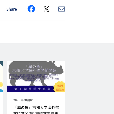
Share
Share
Share
Share
on
on
via
Facebook
X
E-
mail
公
2026年08月06日
開
「犀の角」京都大学海外留
日
学奨学金 第1期奨学生募集