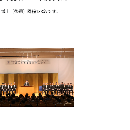
シ
博士（後期）課程133名です。
ョ
ン