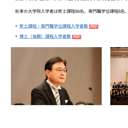
リ
リ
ン
秋季の大学院入学者は修士課程86名、専門職学位課程8名、
ン
ク
修士課程・専門職学位課程入学者数
ク
博士（後期）課程入学者数