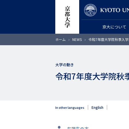
メ
教員検索
イ
ン
京大について
コ
ン
パ
ホーム
NEWS
令和7年度大学院秋季入学
テ
ン
く
ン
ず
ツ
大学の動き
に
令和7年度大学院秋
移
動
English
In other languages
タ
在学生の方