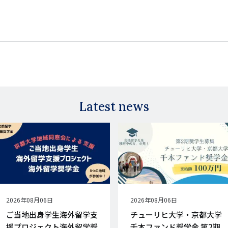
Latest news
公
2026年08月06日
公
2026年08月06日
開
開
ご当地出身学生海外留学支
チューリヒ大学・京都大学
日
日
援プロジェクト海外留学奨
千本ファンド奨学金 第2期