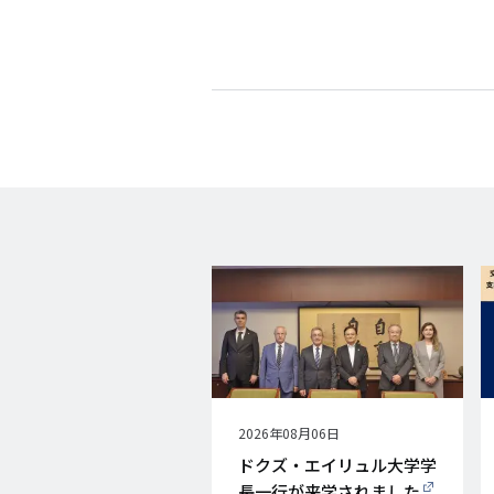
公
2026年08月06日
開
ドクズ・エイリュル大学学
日
長一行が来学されました