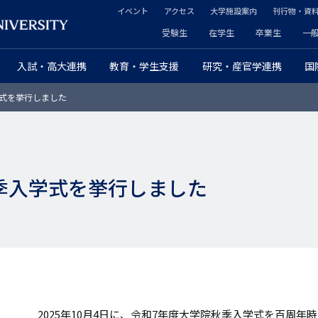
イベント
アクセス
大学施設案内
刊行物・資
ヘ
受験生
在学生
卒業生
一
ヘ
ッ
入試・高大連携
教育・学生支援
研究・産官学連携
国
ッ
ダ
式を挙行しました
ダ
ー
ー
セ
プ
カ
季入学式を挙行しました
ラ
ン
イ
ダ
マ
リ
リ
ー
ー
2025年10月4日に、令和7年度大学院秋季入学式を百周年