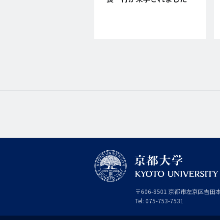
京
〒
606-8501
京
京都市
左京区吉田
都
都
Tel:
075-753-7531
大
府
学