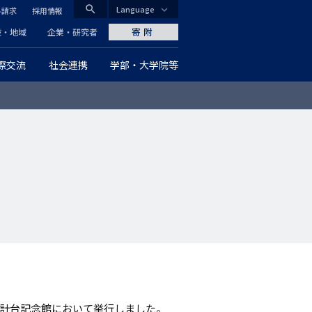
search
Language
料請求
採用情報
CLOSE
寄附
般・地域
企業・研究者
際交流
社会連携
学部・大学院等
グ
ロ
ー
バ
ル
ナ
ビ
ゲ
ー
時計台記念館において挙行しました。