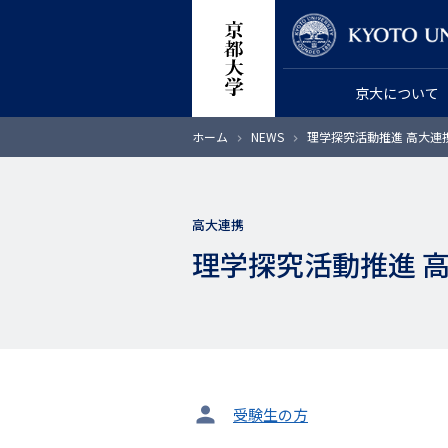
メ
教員検索
イ
ン
京大について
コ
ン
パ
ホーム
NEWS
理学探究活動推進 高大連携
テ
ン
く
ン
ず
ツ
高大連携
に
理学探究活動推進 高
移
動
タ
受験生の方
ー