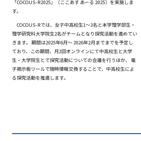
リ
「COCOUS-R2025」（ここあす あーる 2025）を実施しま
リ
す。
ン
ン
COCOUS-Rでは、⼥⼦中⾼校⽣1～3名と本学理学部⽣・
ク
理学研究科⼤学院⽣2名がチームとなり探究活動を進めてい
ク
きます。 期間は2025年6月～ 2026年2月までまでを予定し
ており、この期間、⽉2回オンラインにて中⾼校⽣と⼤学
⽣・⼤学院⽣とで探究活動についての会議を⾏うほか、 電
子掲⽰板ツールで随時情報交換することで、中⾼校⽣によ
る探究活動を推進します。