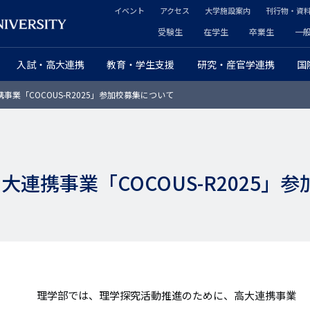
イベント
アクセス
大学施設案内
刊行物・資
ヘ
受験生
在学生
卒業生
一
ヘ
ッ
入試・高大連携
教育・学生支援
研究・産官学連携
国
ッ
ダ
事業「COCOUS-R2025」参加校募集について
ダ
ー
ー
セ
プ
カ
大連携事業「COCOUS-R2025」
ラ
ン
イ
ダ
マ
リ
リ
ー
理学部では、理学探究活動推進のために、高大連携事業
ー