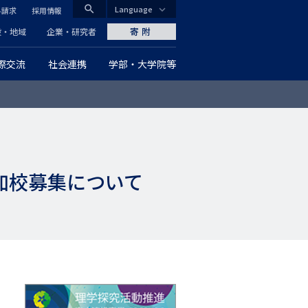
search
Language
料請求
採用情報
CLOSE
寄附
般・地域
企業・研究者
際交流
社会連携
学部・大学院等
グ
ロ
ー
バ
参加校募集について
ル
ナ
ビ
ゲ
ー