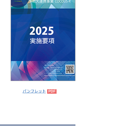
シ
ョ
ン
パンフレット