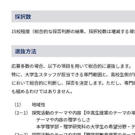
採択数
15校程度（総合的な採否判断の結果、採択校数は増減する場
選抜方法
応募多数の場合、以下の項目を用いて総合的に選抜します。
特に、大学生スタッフが担当できる専門範囲と、高校生側が
において総合的に判断し、採否を決定します。ただし、専門
も組めるわけではありません。
（1）
地域性
（2－1）
探究活動のテーマや内容【中高生提案のテーマの
テーマや内容の理学らしさ
本学理学部・理学研究科の大学生の希望分野・テ
（2－2）
探究活動のテーマや内容【理学部教員提案のテー