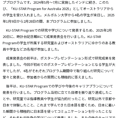
ププログラムです。2024年5月～7月に実施したインドに続き、このた
び、「KU-STAR Program for Australia 2025」としてオーストラリアから
の学生を受け入れました。メルボルン大学から4名の学生が来日し、2025
年1月9日から2月28日の間、本プログラムに参加しました。
KU-STAR Programでの研究や学びについて発表するため、2025年2月
20日に、時計台記念館IIIにて成果発表会を行いました。KU-STAR
Programの学生が所属する研究室およびオーストラリアにゆかりのある教
員や学生など25名程が参加しました。
成果発表会の前半は、ポスタープレゼンテーション形式で研究成果を発
表しました。今回が初めてのポスタープレゼンテーションとなる学生が大
半でしたが、4名がそれぞれプログラム期間中で取り組んだ研究について
堂々と発表し、参加者からの質問にも積極的に答えました。
後半は、KU-STAR Programでの学びや今後のキャリアプランについて
発表を行いました。プログラム当初に立てた目標を振り返り達成したこ
とや、研究室では指導教員や学生が協力的だったこと、研究以外で京都や
日本で体験したこと、これまで学んできた日本語を磨くため、日本に着い
た瞬間から積極的に日本語を使ってコミュニケーションを行ったことな
ど、それぞれが自身の学びについて発表しました。また今後のキャリアで