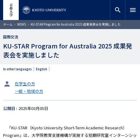
メ
close
サイト内検索
教員検索
イ
search
menu
ン
コ
検索
パ
ホーム
NEWS
KU-STAR Program for Australia 2025 成果発表会を実施しました
ン
ン
く
テ
ず
国際交流
ン
KU-STAR Program for Australia 2025 成果発
ツ
に
表会を実施しました
移
動
In other languages
English
タ
在学生の方
ー
一般・地域の方
ゲ
ッ
ト
公開日
2025年03月05日
「KU-STAR（Kyoto University Short-Term Academic Research）
Program」は、大学院教育支援機構が実施する短期研究室インターンシッ