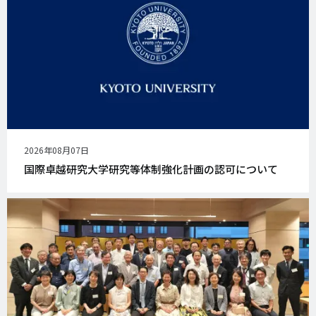
公
2026年08月07日
開
国際卓越研究大学研究等体制強化計画の認可について
日