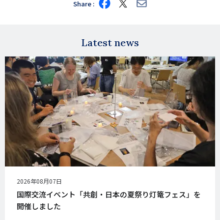
Share
Share
Share
Share
on
on
via
Facebook
X
E-
mail
Latest news
公
2026年08月07日
開
国際交流イベント「共創・日本の夏祭り灯篭フェス」を
日
開催しました