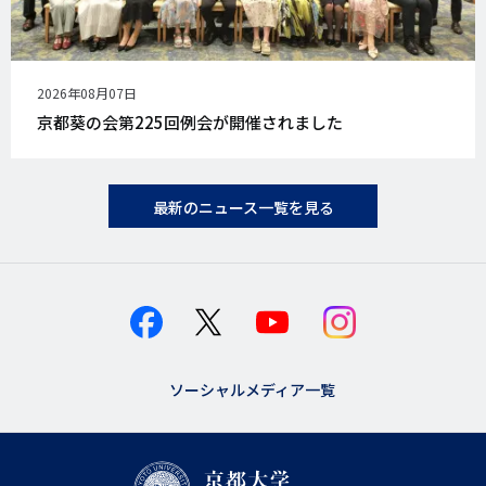
公
2026年08月07日
開
京都葵の会第225回例会が開催されました
日
最新のニュース一覧を見る
ソーシャルメディア一覧