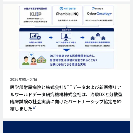
公
2026年08月07日
開
医学部附属病院と株式会社NTTデータおよび新医療リア
日
ルワールドデータ研究機構株式会社は、治験DXと分散型
臨床試験の社会実装に向けたパートナーシップ協定を締
結しました