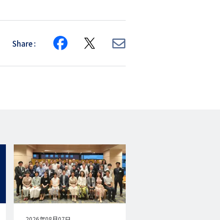
Share
Share
Share
Share
on
on
via
Facebook
X
E-
mail
公
2026年08月07日