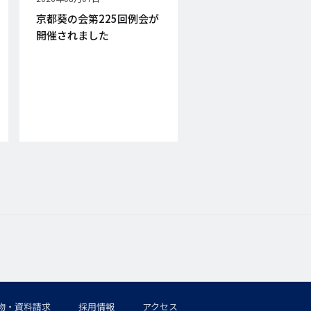
開
京都葵の会第225回例会が
日
開催されました
物・資料請求
採用情報
アクセス