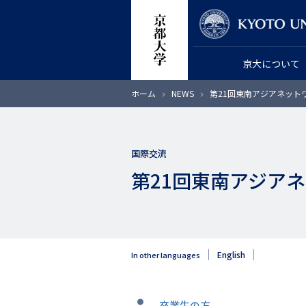
メ
教員検索
イ
ン
京大について
コ
ン
パ
ホーム
NEWS
第21回東南アジアネット
テ
ン
く
ン
ず
ツ
国際交流
に
第21回東南アジア
移
動
English
In other languages
タ
卒業生の方