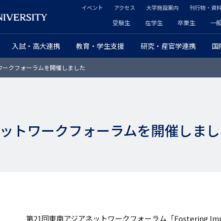
イベント
アクセス
大学施設案内
刊行物・資
ヘ
受験生
在学生
卒業生
一
ヘ
ッ
入試・高大連携
教育・学生支援
研究・産官学連携
国
ッ
ダ
ワークフォーラムを開催しました
ダ
ー
ー
セ
プ
カ
ネットワークフォーラムを開催しまし
ラ
ン
イ
ダ
マ
リ
リ
ー
ー
第21回東南アジアネットワークフォーラム「Fostering Impactful P