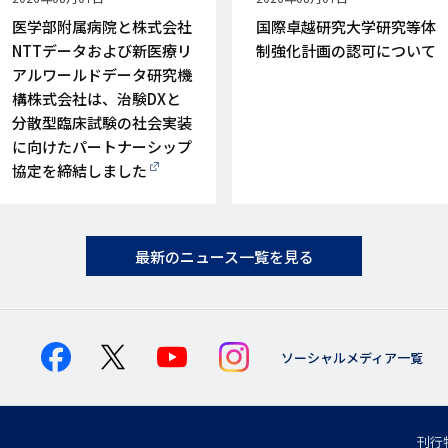
開
開
医学部附属病院と株式会社
国際卓越研究大学研究等体
日
日
NTTデータおよび新医療リ
制強化計画の認可について
アルワールドデータ研究機
構株式会社は、治験DXと
分散型臨床試験の社会実装
に向けたパートナーシップ
協定を締結しました
最新のニュース一覧を見る
ソーシャルメディア一覧
刊行