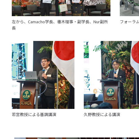
左から、Camacho学長、椹木理事・副学長、Nur副所
フォーラ
長
若宮教授による基調講演
久野教授による講演