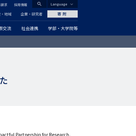
search
Language
料請求
採用情報
CLOSE
寄附
般・地域
企業・研究者
際交流
社会連携
学部・大学院等
グ
ロ
ー
バ
た
ル
ナ
ビ
ゲ
ー
artnership for Research,