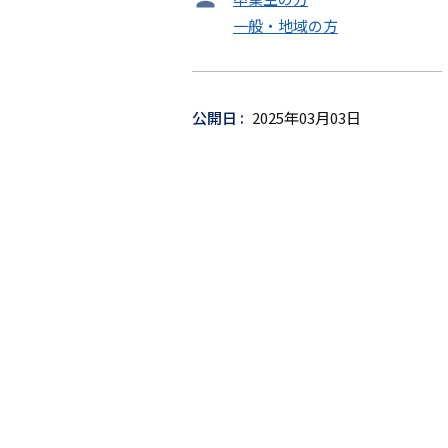
ー
一般・地域の方
ゲ
ッ
ト
公開日
2025年03月03日