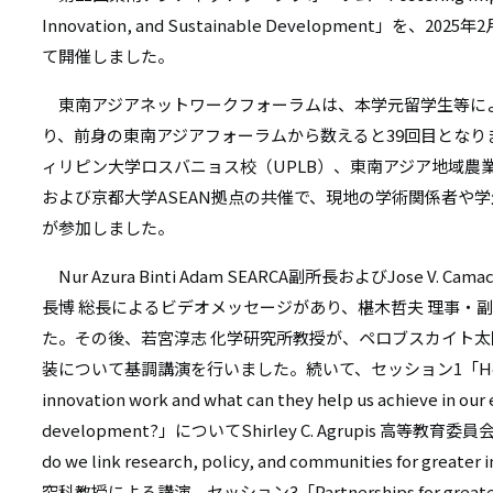
リ
Innovation, and Sustainable Development」
リ
ン
て開催しました。
ン
ク
東南アジアネットワークフォーラムは、本学元留学生等に
ク
り、前身の東南アジアフォーラムから数えると39回目となり
ィリピン大学ロスバニョス校（UPLB）、東南アジア地域農業
および京都大学ASEAN拠点の共催で、現地の学術関係者や学
が参加しました。
Nur Azura Binti Adam SEARCA副所長およびJose V. C
長博 総長によるビデオメッセージがあり、椹木哲夫 理事・
た。その後、若宮淳志 化学研究所教授が、ペロブスカイト
装について基調講演を行いました。続いて、セッション1「How do part
innovation work and what can they help us achieve in our 
development?」についてShirley C. Agrupis 高
do we link research, policy, and communities for
究科教授による講演、セッション3「Partnerships for greater impa