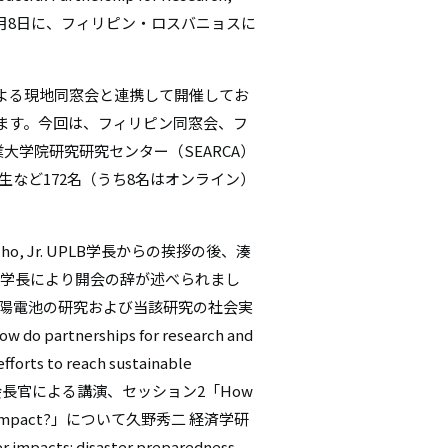
を、2025年2月8日に、フィリピン・ロスバニョスに
シ
ョ
よる現地同窓会と連携して開催してお
ン
ます。今回は、フィリピン同窓会、フ
大学院研究研究センター（SEARCA）
生など172名（うち8名はオンライン）
amacho, Jr. UPLB学長からの挨拶の後、湊
副学長により開会の辞が述べられまし
太陽電池の研究および当該研究の社会実
nerships for research and
efforts to reach sustainable
等教育委員会長官による講演、セッション2「How
 greater impact?」について久野秀二 経済学研
cts: disaster preparedness,