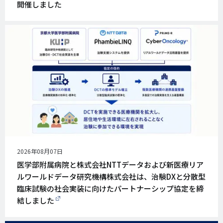
開催しました
公
2026年08月07日
開
医学部附属病院と株式会社NTTデータおよび新医療リア
日
ルワールドデータ研究機構株式会社は、治験DXと分散型
臨床試験の社会実装に向けたパートナーシップ協定を締
結しました