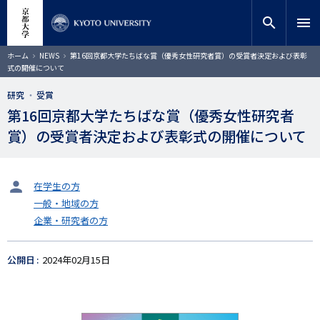
メ
close
サイト内検索
教員検索
イ
search
menu
ン
コ
検索
パ
ホーム
NEWS
第16回京都大学たちばな賞（優秀女性研究者賞）の受賞者決定および表彰
ン
ン
式の開催について
く
テ
ず
ン
研究
受賞
ツ
第16回京都大学たちばな賞（優秀女性研究者
に
賞）の受賞者決定および表彰式の開催について
移
動
タ
在学生の方
ー
一般・地域の方
ゲ
企業・研究者の方
ッ
ト
公開日
2024年02月15日