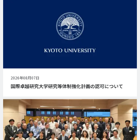
公
2026年08月07日
開
国際卓越研究大学研究等体制強化計画の認可について
日