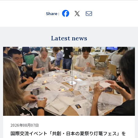
Share
Share
Share
Share
on
on
via
Facebook
X
E-
mail
Latest news
公
2026年08月07日
開
国際交流イベント「共創・日本の夏祭り灯篭フェス」を
日