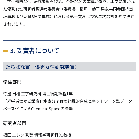
学生部門8名、研究者部門12名、合計20名の応募があり、本学に置かれ
た優秀女性研究者賞選考委員会（委員長 稲垣 恭子 男女共同参画担当
理事および委員8名で構成）における第一次および第二次選考を経て決定
されました。
3. 受賞者について
たちばな賞（優秀女性研究者賞）
学生部門
竹邊 日和 工学研究科 博士後期課程1年
「光学活性かご型炭化水素分子群の網羅的合成とネットワーク型データ
ベース化によるChemical Spaceの構築」
研究者部門
福田 エレン 秀美 情報学研究科 准教授