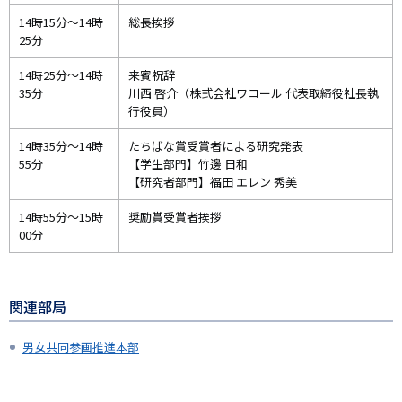
14時15分～14時
総長挨拶
25分
14時25分～14時
来賓祝辞
35分
川西 啓介（株式会社ワコール 代表取締役社長執
行役員）
14時35分～14時
たちばな賞受賞者による研究発表
55分
【学生部門】竹邊 日和
【研究者部門】福田 エレン 秀美
14時55分～15時
奨励賞受賞者挨拶
00分
関連部局
男女共同参画推進本部