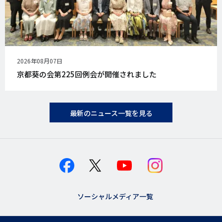
公
2026年08月07日
開
京都葵の会第225回例会が開催されました
日
最新のニュース一覧を見る
ソーシャルメディア一覧