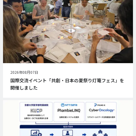
公
2026年08月07日
開
国際交流イベント「共創・日本の夏祭り灯篭フェス」を
日
開催しました