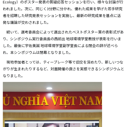
Ecology）のポスター発表の質疑応答セッションを行い、様々な討論が行
われました。次に、同じく3分野に分かれ、優れた成果を挙げた若手研究
者を招聘した研究発表セッションを実施し、最新の研究成果を基点に活
発な議論が交わされました。
続いて、選考委員会によって選出されたベストポスター賞の表彰式があ
り、シンポジウム実行委員長の西前出 地球環境学堂教授が表彰を行いま
した。最後に宇佐美誠 地球環境学堂副学堂長による閉会の辞が述べら
れ、本シンポジウムは閉幕となりました。
現地参加者とっては、ティーブレーク等で旧交を深めたり、新しいつな
がりが生まれたりするなど、対面開催の良さを実感できるシンポジウムと
なりました。