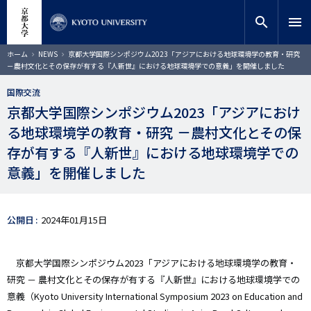
メ
close
サイト内検索
教員検索
イ
search
menu
ン
コ
検索
パ
ホーム
NEWS
京都大学国際シンポジウム2023「アジアにおける地球環境学の教育・研究
ン
ン
－農村文化とその保存が有する『人新世』における地球環境学での意義」を開催しました
く
テ
ず
ン
国際交流
ツ
京都大学国際シンポジウム2023「アジアにおけ
に
る地球環境学の教育・研究 －農村文化とその保
移
動
存が有する『人新世』における地球環境学での
意義」を開催しました
公開日
2024年01月15日
京都大学国際シンポジウム2023「アジアにおける地球環境学の教育・
研究 － 農村文化とその保存が有する『人新世』における地球環境学での
意義（Kyoto University International Symposium 2023 on Education and