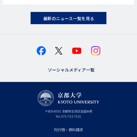
最新のニュース一覧を見る
ソーシャルメディア一覧
京
〒
606-8501
京
京都市
左京区吉田本町
都
都
Tel:
075-753-7531
大
府
学
刊行物・資料請求
フ