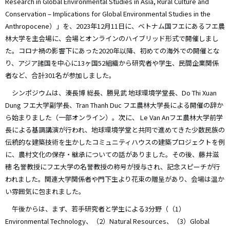
Research in Global Environmental Studies in Asia, Rural Culture and
Conservation – Implications for Global Environmental Studies in the
Anthropocene）」を、2023年12月11日に、ベトナム国フエにあるフエ農
林大学を主会場に、会場とオンラインのハイブリッド形式で開催しまし
た。コロナ禍の影響下にあった2020年以降、初めての海外での開催とな
り、アジア諸国を中心に13ヶ国52組織から研究者や学生、民間企業関係
者など、合計301名が参加しました。
シンポジウムは、湊長博 総長、勝見武 地球環境学堂長、Do Thi Xuan
Dung フエ大学副学長、Tran Thanh Duc フエ農林大学長による開催の辞か
ら始まりました（一部オンライン）。次に、 Le Van Anフエ農林大学前学
長による基調講演が行われ、地球環境学堂と共同で進めてきた少数民族の
伝統的な建築技術を生かしたコミュニティハウスの建築プロジェクトを例
に、農村文化の保存・継承についての話がありました。その後、藤井滋
穂 名誉教授にフエ大学の名誉教授の称号が授与され、記念スピーチが行
われました。関連大学関係者や門下生より花束の贈呈があり、会場は温か
い雰囲気に包まれました。
午後からは、まず、若手研究者と学生による3分野（（1）
Environmental Technology、（2）Natural Resources、（3）Global