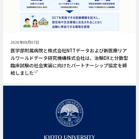
公
2026年08月07日
開
医学部附属病院と株式会社NTTデータおよび新医療リア
日
ルワールドデータ研究機構株式会社は、治験DXと分散型
臨床試験の社会実装に向けたパートナーシップ協定を締
結しました