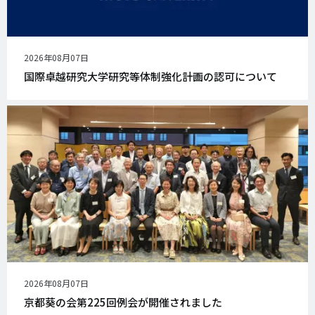
公
2026年08月07日
開
国際卓越研究大学研究等体制強化計画の認可について
日
公
2026年08月07日
開
京都葵の会第225回例会が開催されました
日