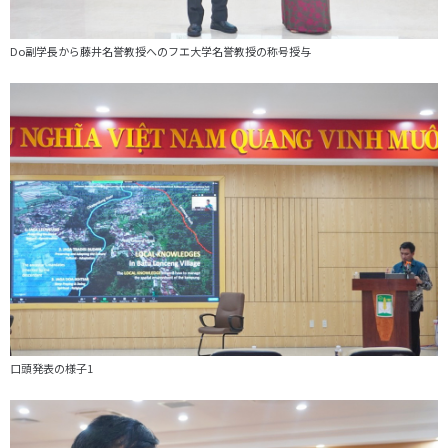
Do副学長から藤井名誉教授へのフエ大学名誉教授の称号授与
口頭発表の様子1