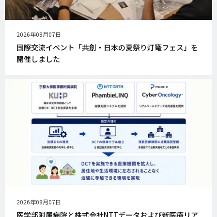
公
2026年08月07日
開
国際交流イベント「共創・日本の夏祭り灯篭フェス」を
日
開催しました
公
2026年08月07日
開
医学部附属病院と株式会社NTTデータおよび新医療リア