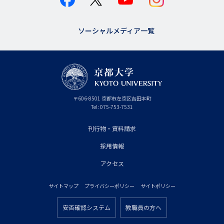
ソーシャルメディア一覧
京
〒
606-8501
京
京都市
左京区吉田本町
都
都
Tel:
075-753-7531
大
府
学
刊行物・資料請求
フ
採用情報
ッ
タ
アクセス
ー
サイトマップ
プライバシーポリシー
サイトポリシー
プ
フ
ラ
安否確認システム
教職員の方へ
ッ
フ