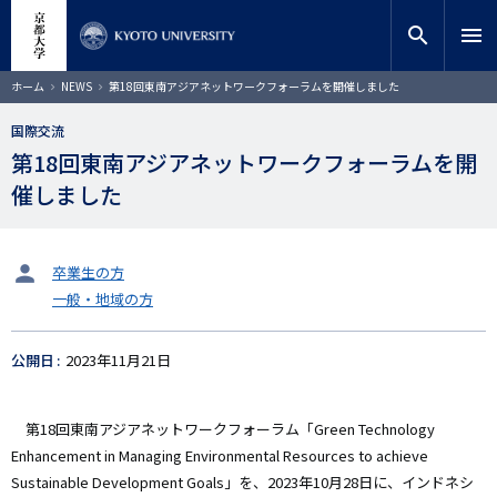
メ
close
サイト内検索
教員検索
イ
search
menu
ン
コ
検索
パ
ホーム
NEWS
第18回東南アジアネットワークフォーラムを開催しました
ン
ン
く
テ
ず
国際交流
ン
第18回東南アジアネットワークフォーラムを開
ツ
に
催しました
移
動
タ
卒業生の方
ー
一般・地域の方
ゲ
ッ
ト
公開日
2023年11月21日
第18回東南アジアネットワークフォーラム「Green Technology
Enhancement in Managing Environmental Resources to achieve
Sustainable Development Goals」を、2023年10月28日に、インドネシ