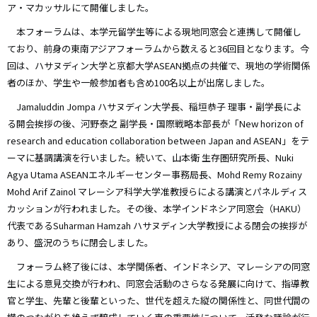
ア・マカッサルにて開催しました。
本フォーラムは、本学元留学生等による現地同窓会と連携して開催し
ており、前身の東南アジアフォーラムから数えると36回目となります。今
回は、ハサヌディン大学と京都大学ASEAN拠点の共催で、現地の学術関係
者のほか、学生や一般参加者も含め100名以上が出席しました。
Jamaluddin Jompa ハサヌディン大学長、稲垣恭子 理事・副学長によ
る開会挨拶の後、河野泰之 副学長・国際戦略本部長が「New horizon of
research and education collaboration between Japan and ASEAN」をテ
ーマに基調講演を行いました。続いて、山本衛 生存圏研究所長、Nuki
Agya Utama ASEANエネルギーセンター事務局長、Mohd Remy Rozainy
Mohd Arif Zainol マレーシア科学大学准教授らによる講演とパネルディス
カッションが行われました。その後、本学インドネシア同窓会（HAKU）
代表であるSuharman Hamzah ハサヌディン大学教授による閉会の挨拶が
あり、盛況のうちに閉会しました。
フォーラム終了後には、本学関係者、インドネシア、マレーシアの同窓
生による意見交換が行われ、同窓会活動のさらなる発展に向けて、指導教
官と学生、先輩と後輩といった、世代を超えた縦の関係性と、同世代間の