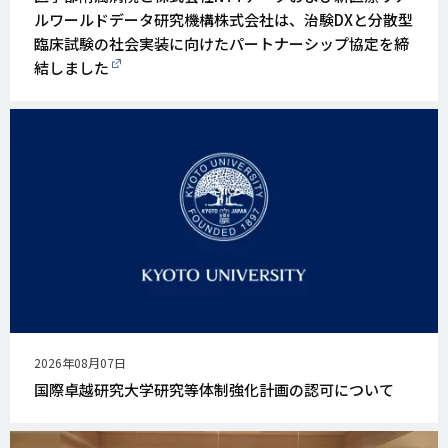
日
ルワールドデータ研究機構株式会社は、治験DXと分散型
臨床試験の社会実装に向けたパートナーシップ協定を締
結しました
公
2026年08月07日
開
国際卓越研究大学研究等体制強化計画の認可について
日