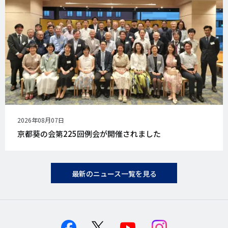
公
2026年08月07日
開
京都葵の会第225回例会が開催されました
日
最新のニュース一覧を見る