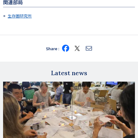
関連部局
生存圏研究所
Share
Share
Share
Share
on
on
via
Facebook
X
E-
mail
Latest news