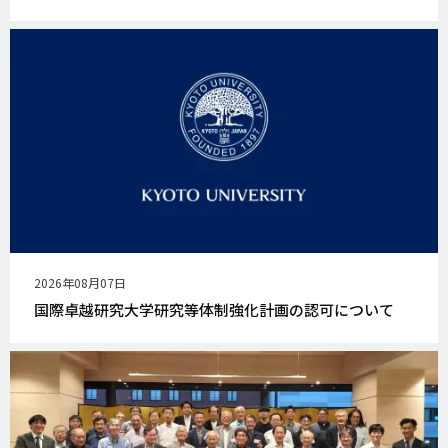
公
2026年08月07日
開
国際卓越研究大学研究等体制強化計画の認可について
日