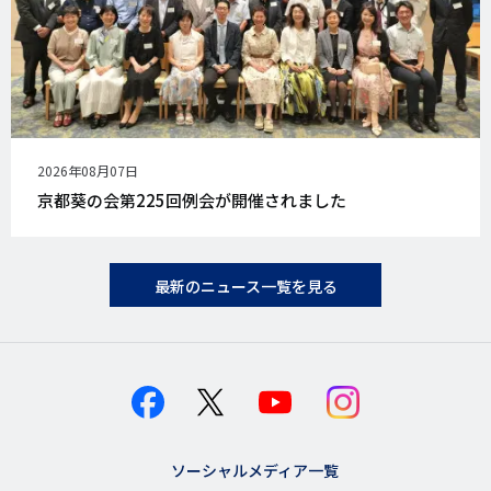
公
2026年08月07日
開
京都葵の会第225回例会が開催されました
日
最新のニュース一覧を見る
ソーシャルメディア一覧