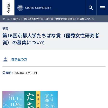
メ
close
サイト内検索
教員検索
イ
search
menu
ン
コ
検索
パ
ホーム
NEWS
第16回京都大学たちばな賞（優秀女性研究者賞）の募集について
ン
ン
く
テ
ず
研究
ン
第16回京都大学たちばな賞（優秀女性研究者
ツ
に
賞）の募集について
移
動
タ
在学生の方
ー
ゲ
公開日
2023年11月01日
ッ
ト