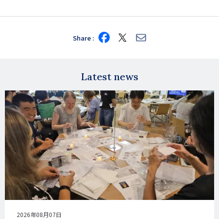
Share
Share
Share
Share
on
on
via
Facebook
X
E-
mail
Latest news
公
2026年08月07日