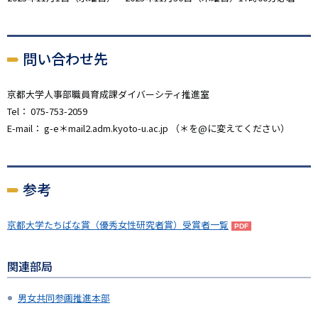
問い合わせ先
京都大学人事部職員育成課ダイバーシティ推進室
Tel： 075-753-2059
E-mail： g-e＊mail2.adm.kyoto-u.ac.jp （＊を@に変えてください）
参考
京都大学たちばな賞（優秀女性研究者賞）受賞者一覧
関連部局
男女共同参画推進本部