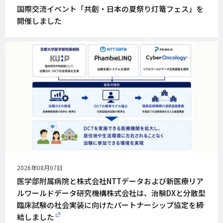
開
国際交流イベント「共創・日本の夏祭り灯篭フェス」を
日
開催しました
公
2026年08月07日
開
医学部附属病院と株式会社NTTデータおよび新医療リア
日
ルワールドデータ研究機構株式会社は、治験DXと分散型
臨床試験の社会実装に向けたパートナーシップ協定を締
結しました