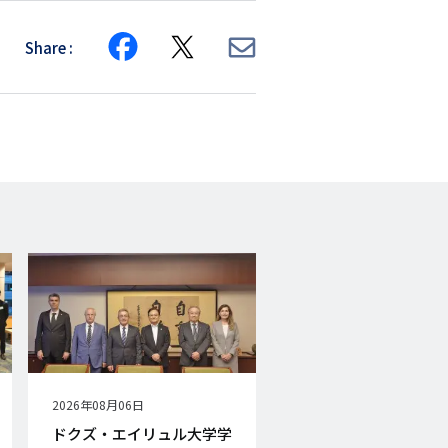
Share
Share
Share
Share
on
on
via
Facebook
X
E-
mail
公
2026年08月06日
開
ドクズ・エイリュル大学学