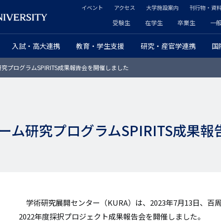
イベント
アクセス
大学施設案内
刊行物・資
ヘ
受験生
在学生
卒業生
一
ヘ
ッ
入試・高大連携
教育・学生支援
研究・産官学連携
国
ッ
ダ
プログラムSPIRITS成果報告会を開催しました
ダ
ー
ー
セ
プ
カ
ム研究プログラムSPIRITS成果
ラ
ン
イ
ダ
マ
リ
リ
ー
学術研究展開センター（KURA）は、2023年7月13日、百周年時
ー
2022年度採択プロジェクト成果報告会を開催しました。