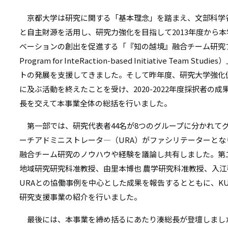
リ
リ
京都大学は研究に関する「基本理念」を踏まえ、文部科学
ン
と自主財源を活用し、研究力強化を目指して2013年度から
ン
ク
ベーションの創出を促進する「『知の越境』融合チーム研究プログラム
ク
Program for InteRaction-based Initiative Team
トの発展を支援してきました。そして昨年度、研究大学強化
に及ぶ活動を終えたことを受け、2020-2022年度採択者の
長を交えて本事業全体の総括を行いました。
第一部では、研究代表者44名が8つのグループに分かれて
ーチアドミニストレータ―（URA）がファシリテーターと
融合チーム研究のノウハウや経験を議論し共有しました。第
地域研究研究科准教授、由里本博也 農学研究科准教授、入江
URAとの協働事例を中心とした成果を報告するとともに、KURA
研究支援事業の紹介を行いました。
最後には、本事業を締め括るにあたり湊総長が登壇しました。