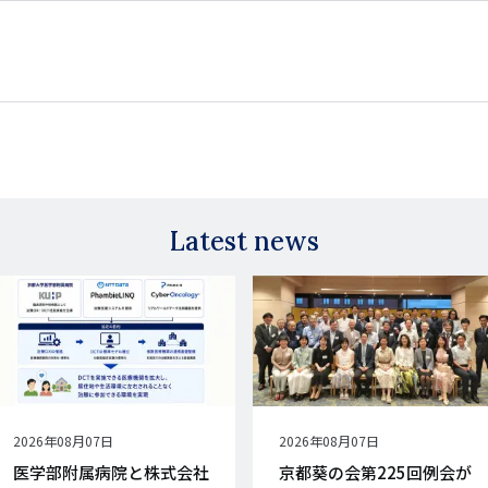
Latest news
公
2026年08月07日
公
2026年08月07日
開
開
医学部附属病院と株式会社
京都葵の会第225回例会が