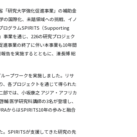
シ
省「研究大学強化促進事業」の補助金
本学の国際化、未踏領域への挑戦、イノ
ョ
SPIRITS（Supporting
ン
 Studies）」事業を通じ、226の研究プロジェク
促進事業の終了に伴い本事業も10年間
成果報告を実施するとともに、湊長博 総
グループワークを実施しました。リサ
なり、各プロジェクトを通じて得られた
二部では、小坂康之 アジア・アフリカ
啓輔 医学研究科講師の3名が登壇し、
からはSPIRITS10年の歩みと融合
SPIRITSが支援してきた研究の先