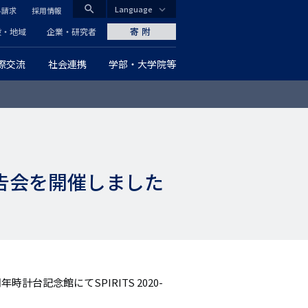
search
Language
料請求
採用情報
CLOSE
寄附
般・地域
企業・研究者
際交流
社会連携
学部・大学院等
グ
ロ
ー
バ
報告会を開催しました
ル
ナ
ビ
ゲ
計台記念館にてSPIRITS 2020-
ー