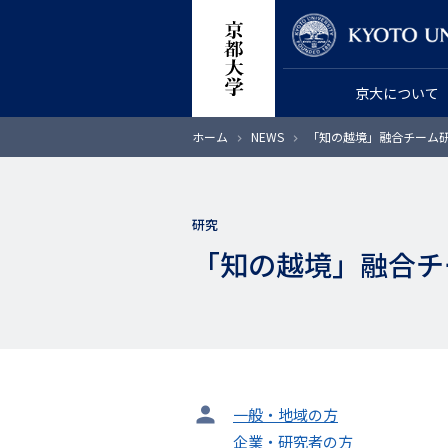
メ
教員検索
イ
ン
京大について
コ
ン
パ
ホーム
NEWS
「知の越境」融合チーム研究
テ
ン
く
ン
ず
ツ
研究
に
「知の越境」融合チー
移
動
タ
一般・地域の方
ー
企業・研究者の方