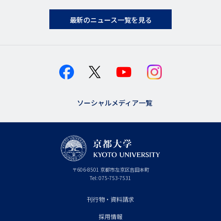
最新のニュース一覧を見る
ソーシャルメディア一覧
京
〒
606-8501
京
京都市
左京区吉田本町
都
都
Tel:
075-753-7531
大
府
学
刊行物・資料請求
フ
採用情報
ッ