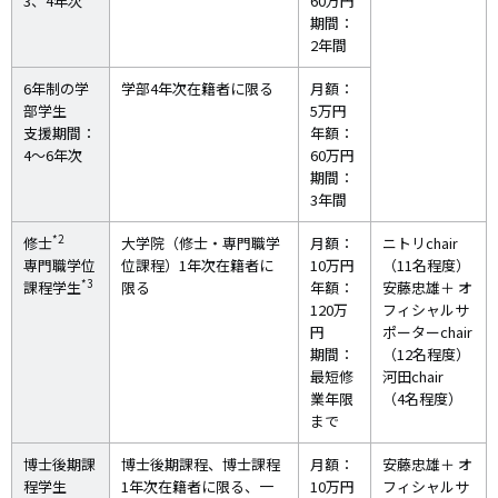
3、4年次
60万円
期間：
2年間
6年制の学
学部4年次在籍者に限る
月額：
部学生
5万円
支援期間：
年額：
4～6年次
60万円
期間：
3年間
*2
修士
大学院（修士・専門職学
月額：
ニトリchair
専門職学位
位課程）1年次在籍者に
10万円
（11名程度）
*3
課程学生
限る
年額：
安藤忠雄＋ オ
120万
フィシャルサ
円
ポーターchair
期間：
（12名程度）
最短修
河田chair
業年限
（4名程度）
まで
博士後期課
博士後期課程、博士課程
月額：
安藤忠雄＋ オ
程学生
1年次在籍者に限る、一
10万円
フィシャルサ