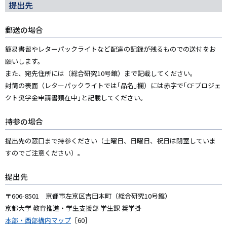
提出先
郵送の場合
簡易書留やレターパックライトなど配達の記録が残るものでの送付をお
願いします。
また、宛先住所には（総合研究10号館）まで記載してください。
封筒の表面（レターパックライトでは｢品名｣欄）には赤字で｢CFプロジェ
クト奨学金申請書類在中｣と記載してください｡
持参の場合
提出先の窓口まで持参ください（土曜日、日曜日、祝日は閉室していま
すのでご注意ください）。
提出先
〒606-8501 京都市左京区吉田本町（総合研究10号館）
京都大学 教育推進・学生支援部 学生課 奨学掛
本部・西部構内マップ
［60］