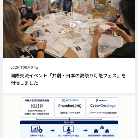
公
2026年08月07日
開
国際交流イベント「共創・日本の夏祭り灯篭フェス」を
日
開催しました