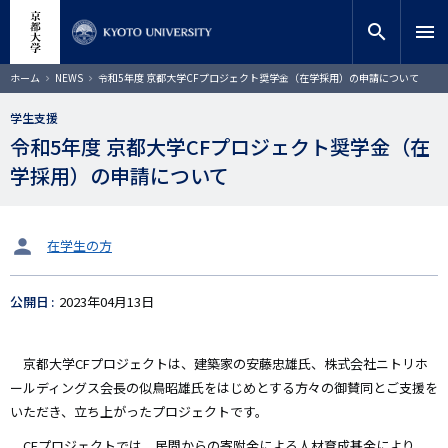
メ
close
サイト内検索
教員検索
イ
search
menu
ン
コ
検索
パ
ホーム
NEWS
令和5年度 京都大学CFプロジェクト奨学金（在学採用）の申請について
ン
ン
く
テ
ず
学生支援
ン
令和5年度 京都大学CFプロジェクト奨学金（在
ツ
に
学採用）の申請について
移
動
タ
在学生の方
ー
ゲ
公開日
2023年04月13日
ッ
ト
京都大学CFプロジェクトは、建築家の安藤忠雄氏、株式会社ニトリホ
ールディングス会長の似鳥昭雄氏をはじめとする方々の御賛同とご支援を
いただき、立ち上がったプロジェクトです。
CFプロジェクトでは、民間からの寄附金による人材育成基金により、