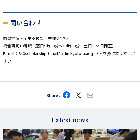
問い合わせ
教育推進・学生支援部学生課奨学掛
総合研究10号館（窓口9時00分～17時00分、土日・休日閉室）
E-mail：840scholarship＊mail2.adm.kyoto-u.ac.jp（＊を@に変えてくだ
さい）
Share
Share
Share
Share
on
on
via
Facebook
X
E-
mail
Latest news