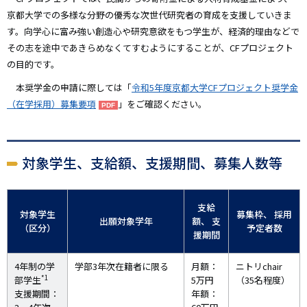
京都大学での多様な分野の優秀な次世代研究者の育成を支援していきま
す。向学心に富み強い創造心や研究意欲をもつ学生が、経済的理由などで
その志を途中であきらめなくてすむようにすることが、CFプロジェクト
の目的です。
本奨学金の申請に際しては「
令和5年度京都大学CFプロジェクト奨学金
（在学採用）募集要項
」をご確認ください｡
対象学生、支給額、支援期間、募集人数等
支給
対象学生
募集枠、 採用
出願対象学年
額、 支
（区分）
予定者数
援期間
4年制の学
学部3年次在籍者に限る
月額：
ニトリchair
*1
部学生
5万円
（35名程度）
支援期間：
年額：