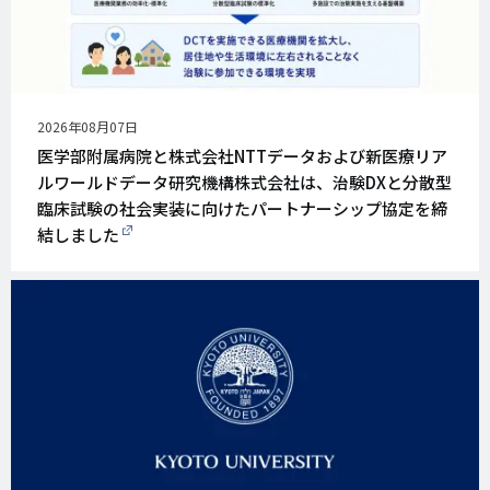
公
2026年08月07日
開
医学部附属病院と株式会社NTTデータおよび新医療リア
日
ルワールドデータ研究機構株式会社は、治験DXと分散型
臨床試験の社会実装に向けたパートナーシップ協定を締
結しました