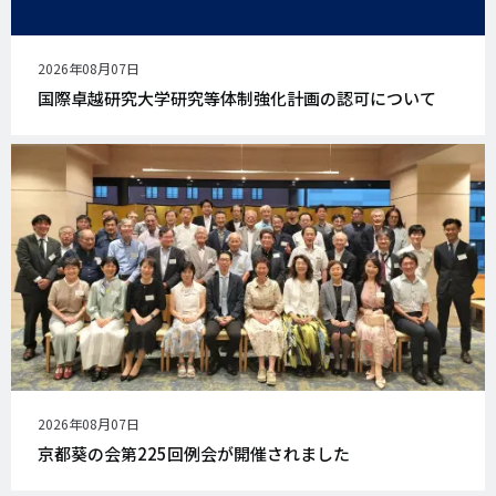
公
2026年08月07日
開
国際卓越研究大学研究等体制強化計画の認可について
日
公
2026年08月07日
開
京都葵の会第225回例会が開催されました
日