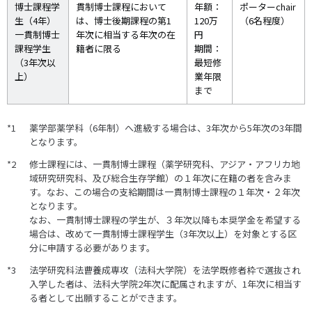
博士課程学
貫制博士課程において
年額：
ポーターchair
生（4年）
は、博士後期課程の第1
120万
（6名程度）
一貫制博士
年次に相当する年次の在
円
課程学生
籍者に限る
期間：
（3年次以
最短修
上）
業年限
まで
薬学部薬学科（6年制）へ進級する場合は、3年次から5年次の3年間
となります。
修士課程には、一貫制博士課程（薬学研究科、アジア・アフリカ地
域研究研究科、及び総合生存学館）の１年次に在籍の者を含みま
す。なお、この場合の支給期間は一貫制博士課程の１年次・２年次
となります。
なお、一貫制博士課程の学生が、３年次以降も本奨学金を希望する
場合は、改めて一貫制博士課程学生（3年次以上）を対象とする区
分に申請する必要があります。
法学研究科法曹養成専攻（法科大学院）を法学既修者枠で選抜され
入学した者は、法科大学院2年次に配属されますが、1年次に相当す
る者として出願することができます。