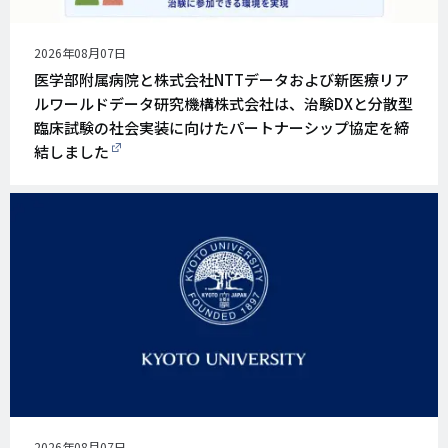
公
2026年08月07日
開
医学部附属病院と株式会社NTTデータおよび新医療リア
日
ルワールドデータ研究機構株式会社は、治験DXと分散型
臨床試験の社会実装に向けたパートナーシップ協定を締
結しました
公
2026年08月07日