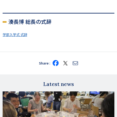
湊長博 総長の式辞
学部入学式 式辞
Share
Share
Share
Share
on
on
via
Facebook
X
E-
mail
Latest news