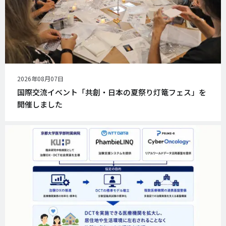
公
2026年08月07日
開
国際交流イベント「共創・日本の夏祭り灯篭フェス」を
日
開催しました