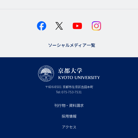
ソーシャルメディア一覧
京
〒
606-8501
京
京都市
左京区吉田本町
都
都
Tel:
075-753-7531
大
府
学
刊行物・資料請求
フ
採用情報
ッ
タ
アクセス
ー