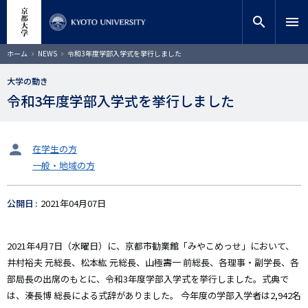
メ
close
サイト内検索
教員検索
イ
search
menu
ン
コ
検索
パ
ホーム
NEWS
令和3年度学部入学式を挙行しました
ン
ン
く
テ
ず
大学の動き
ン
令和3年度学部入学式を挙行しました
ツ
に
移
動
タ
在学生の方
ー
一般・地域の方
ゲ
ッ
ト
公開日
2021年04月07日
2021年4月7日（水曜日）に、京都市勧業館「みやこめっせ」において、
井村裕夫 元総長、松本紘 元総長、山極壽一 前総長、各理事・副学長、各
部局長の出席のもとに、令和3年度学部入学式を挙行しました。式典で
は、湊長博 総長による式辞がありました。 今年度の学部入学者は2,942名