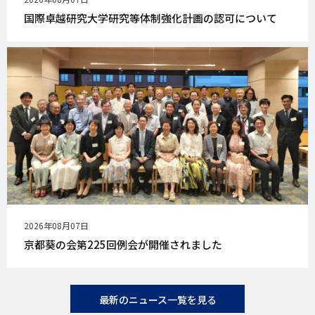
開
国際卓越研究大学研究等体制強化計画の認可について
日
公
2026年08月07日
開
京都葵の会第225回例会が開催されました
日
最新のニュース一覧を見る