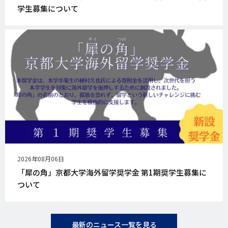
日
学生募集について
公
2026年08月06日
開
「犀の角」京都大学海外留学奨学金 第1期奨学生募集に
日
ついて
最新のニュース一覧を見る