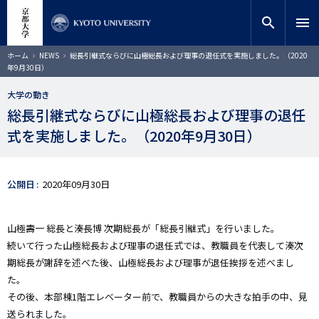
メ
close
サイト内検索
教員検索
イ
search
menu
ン
コ
検索
パ
ホーム
NEWS
総長引継式ならびに山極総長および理事の退任式を実施しました。（2020
ン
ン
年9月30日）
く
テ
ず
ン
大学の動き
ツ
総長引継式ならびに山極総長および理事の退任
に
式を実施しました。（2020年9月30日）
移
動
公開日
2020年09月30日
山極壽一 総長と湊長博 次期総長が「総長引継式」を行いました。
続いて行った山極総長および理事の退任式では、教職員を代表して湊次
期総長が謝辞を述べた後、山極総長および理事が退任挨拶を述べまし
た。
その後、本部棟1階エレベーター前で、教職員からの大きな拍手の中、見
送られました。