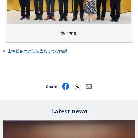
集合写真
山極総長の退任に当たっての所感
Share
Share
Share
Share
on
on
via
Facebook
X
E-
mail
Latest news