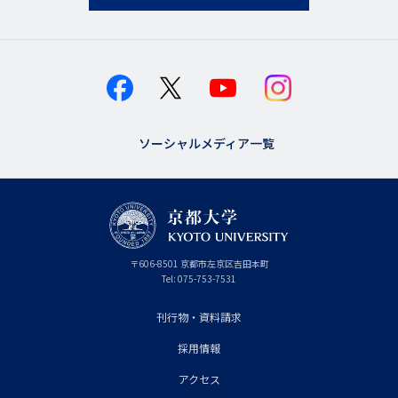
ソーシャルメディア一覧
京
〒
606-8501
京
京都市
左京区吉田本町
都
都
Tel:
075-753-7531
大
府
学
刊行物・資料請求
フ
採用情報
ッ
タ
アクセス