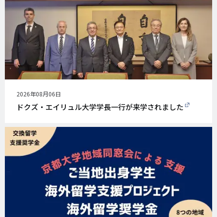
公
2026年08月06日
開
ドクズ・エイリュル大学学長一行が来学されました
日