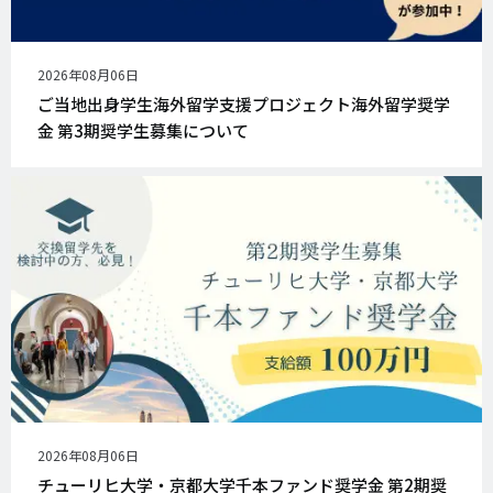
公
2026年08月06日
開
ご当地出身学生海外留学支援プロジェクト海外留学奨学
日
金 第3期奨学生募集について
公
2026年08月06日
開
チューリヒ大学・京都大学千本ファンド奨学金 第2期奨