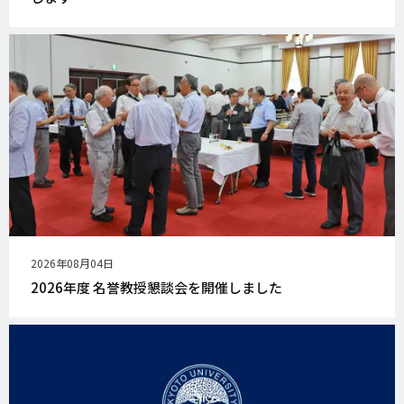
公
2026年08月04日
開
2026年度 名誉教授懇談会を開催しました
日