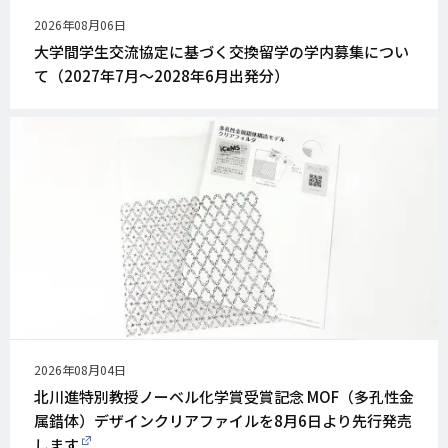
公
2026年08月06日
開
大学間学生交流協定に基づく交換留学の学内募集につい
日
て（2027年7月～2028年6月出発分）
公
2026年08月04日
開
北川進特別教授ノーベル化学賞受賞記念 MOF（多孔性金
日
属錯体）デザインクリアファイルを8月6日より先行発売
します