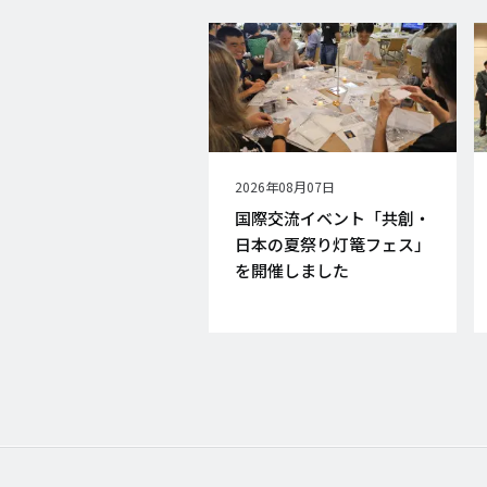
公
2026年08月07日
開
国際交流イベント「共創・
日
日本の夏祭り灯篭フェス」
を開催しました