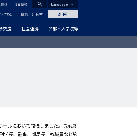
search
Language
料請求
採用情報
CLOSE
寄附
般・地域
企業・研究者
際交流
社会連携
学部・大学院等
グ
ロ
ー
バ
ル
ナ
ビ
ゲ
ホールにおいて開催しました。長尾真
ー
・副学長、監事、部局長、教職員など約