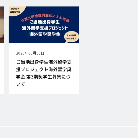
公
2026年08月06日
開
ご当地出身学生海外留学支
日
援プロジェクト海外留学奨
学金 第3期奨学生募集につ
いて