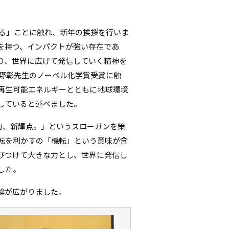
シ
せる」ことに触れ、新年の挨拶を行いま
ョ
を持つ、インパクトが強い存在であ
ン
り、世界に広げて発信していく精神を
吉野彰先生のノーベル化学賞受賞に触
再生可能エネルギーとともに地球環境
していると述べました。
大力、新輝点。」というスローガンを策
転を利かすの「機転」という意味が含
びつけて大きな力とし、世界に発信し
した。
輪が広がりました。