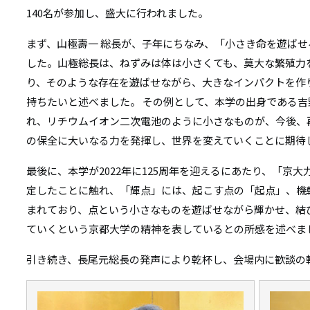
リ
140名が参加し、盛大に行われました。
リ
ン
まず、山極壽一 総長が、子年にちなみ、「小さき命を遊ば
ン
ク
した。山極総長は、ねずみは体は小さくても、莫大な繁殖力
ク
り、そのような存在を遊ばせながら、大きなインパクトを作
持ちたいと述べました。 その例として、本学の出身である
れ、リチウムイオン二次電池のように小さなものが、今後、
の保全に大いなる力を発揮し、世界を変えていくことに期待
最後に、本学が2022年に125周年を迎えるにあたり、「京
定したことに触れ、「輝点」には、起こす点の「起点」、機
まれており、点という小さなものを遊ばせながら輝かせ、結
ていくという京都大学の精神を表しているとの所感を述べま
引き続き、長尾元総長の発声により乾杯し、会場内に歓談の