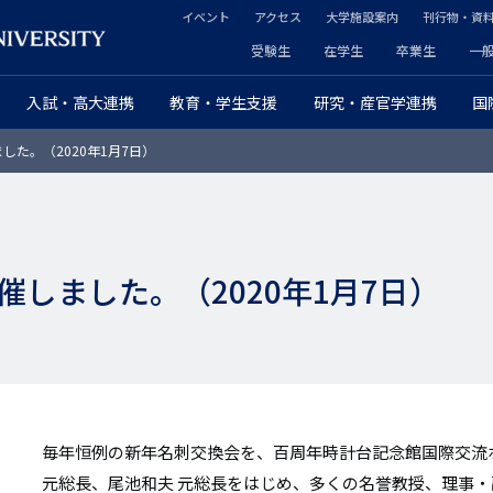
イベント
アクセス
大学施設案内
刊行物・資
ヘ
受験生
在学生
卒業生
一
ヘ
ッ
入試・高大連携
教育・学生支援
研究・産官学連携
国
ッ
ダ
た。（2020年1月7日）
ダ
ー
ー
セ
プ
カ
しました。（2020年1月7日）
ラ
ン
イ
ダ
マ
リ
リ
ー
毎年恒例の新年名刺交換会を、百周年時計台記念館国際交流
ー
元総長、尾池和夫 元総長をはじめ、多くの名誉教授、理事