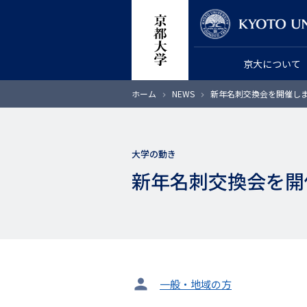
メ
教員検索
イ
ン
京大について
コ
ン
パ
ホーム
NEWS
新年名刺交換会を開催しまし
テ
ン
く
ン
ず
ツ
大学の動き
に
新年名刺交換会を開催
移
動
タ
一般・地域の方
ー