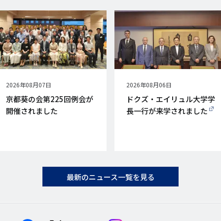
公
2026年08月07日
公
2026年08月06日
開
開
京都葵の会第225回例会が
ドクズ・エイリュル大学学
日
日
開催されました
長一行が来学されました
最新のニュース一覧を見る