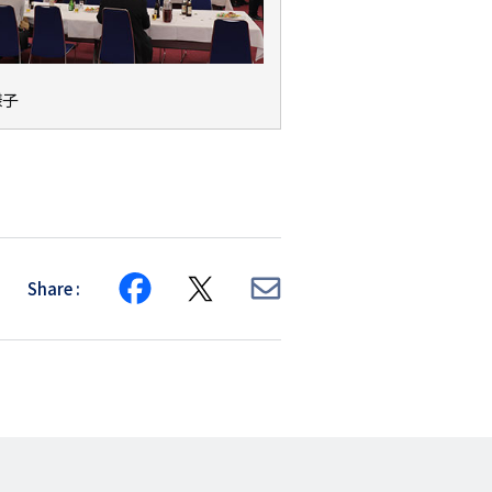
様子
Share
Share
Share
Share
on
on
via
Facebook
X
E-
mail