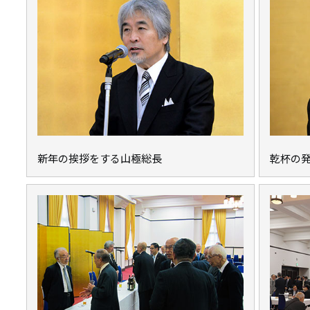
新年の挨拶をする山極総長
乾杯の