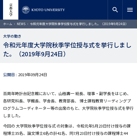
メ
close
サイト内検索
教員検索
イ
search
menu
ン
コ
検索
パ
ホーム
NEWS
令和元年度大学院秋季学位授与式を挙行しました。（2019年9月24日）
ン
ン
く
テ
ず
大学の動き
ン
令和元年度大学院秋季学位授与式を挙行しまし
ツ
に
た。（2019年9月24日）
移
動
公開日
2019年09月24日
百周年時計台記念館において、山極壽一 総長、理事・副学長をはじめ、
各研究科長、学館長、学舎長、教育部長、 博士課程教育リーディングプ
ログラムコーディネーター等の出席のもと、大学院秋季学位授与式を挙行
しました。
今回の
大学院秋季学位授与式
の対象は、令和元年5月23日付け授与の課
程博士35名、論文博士6名の計41名、同7月23日付け授与の課程博士44