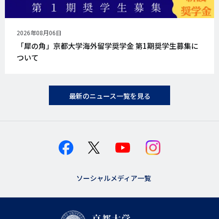
公
2026年08月06日
開
「犀の角」京都大学海外留学奨学金 第1期奨学生募集に
日
ついて
最新のニュース一覧を見る
ソーシャルメディア一覧