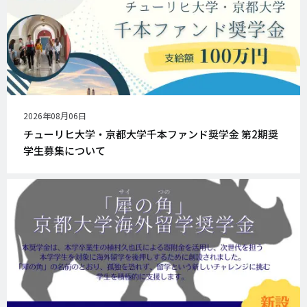
公
2026年08月06日
開
チューリヒ大学・京都大学千本ファンド奨学金 第2期奨
日
学生募集について