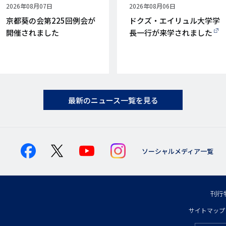
公
2026年08月07日
公
2026年08月06日
開
開
京都葵の会第225回例会が
ドクズ・エイリュル大学学
日
日
開催されました
長一行が来学されました
最新のニュース一覧を見る
ソーシャルメディア一覧
刊行
フ
サイトマップ
フ