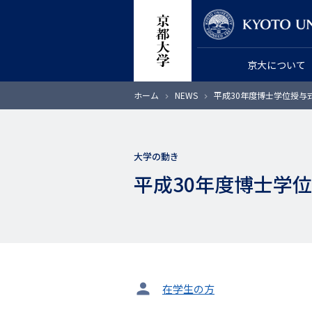
メ
教員検索
イ
ン
京大について
コ
ン
パ
ホーム
NEWS
平成30年度博士学位授与式
テ
ン
く
ン
ず
ツ
大学の動き
に
平成30年度博士学位
移
動
タ
在学生の方
ー