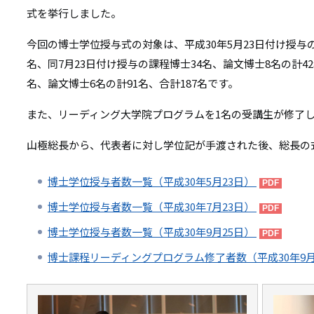
リ
式を挙行しました。
リ
ン
今回の博士学位授与式の対象は、平成30年5月23日付け授与の
ン
ク
名、同7月23日付け授与の課程博士34名、論文博士8名の計42
ク
名、論文博士6名の計91名、合計187名です。
また、リーディング大学院プログラムを1名の受講生が修了
山極総長から、代表者に対し学位記が手渡された後、総長の
博士学位授与者数一覧（平成30年5月23日）
博士学位授与者数一覧（平成30年7月23日）
博士学位授与者数一覧（平成30年9月25日）
博士課程リーディングプログラム修了者数（平成30年9月