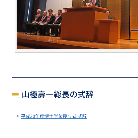
山極壽一総長の式辞
平成30年度博士学位授与式 式辞