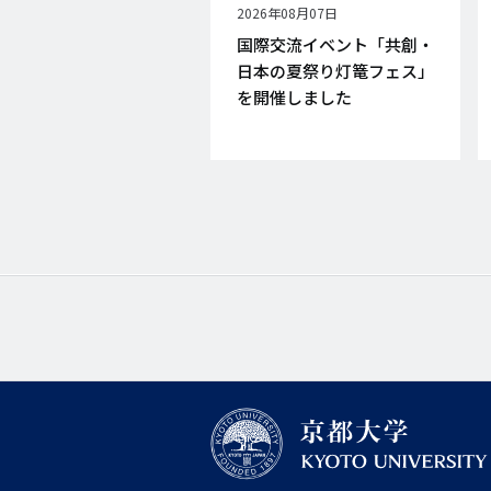
公
2026年08月07日
開
国際交流イベント「共創・
日
日本の夏祭り灯篭フェス」
を開催しました