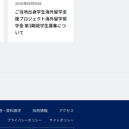
公
2026年08月06日
開
ご当地出身学生海外留学支
日
援プロジェクト海外留学奨
学金 第3期奨学生募集につ
いて
物・資料請求
採用情報
アクセス
プライバシーポリシー
サイトポリシー