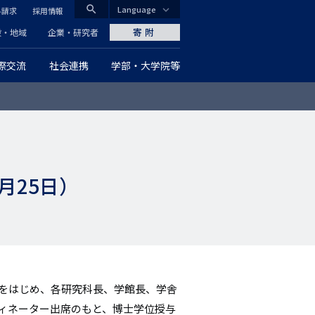
search
Language
料請求
採用情報
CLOSE
寄附
般・地域
企業・研究者
際交流
社会連携
学部・大学院等
グ
ロ
ー
バ
月25日）
ル
ナ
ビ
ゲ
長をはじめ、各研究科長、学館長、学舎
ー
ディネーター出席のもと、博士学位授与