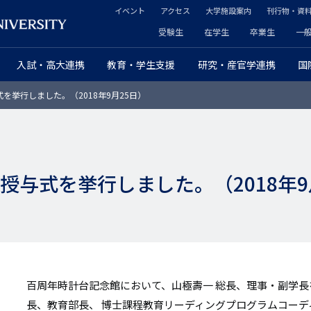
イベント
アクセス
大学施設案内
刊行物・資
ヘ
受験生
在学生
卒業生
一
ヘ
ッ
入試・高大連携
教育・学生支援
研究・産官学連携
国
ッ
ダ
を挙行しました。（2018年9月25日）
ダ
ー
ー
セ
プ
カ
授与式を挙行しました。（2018年9
ラ
ン
イ
ダ
マ
リ
リ
ー
百周年時計台記念館において、山極壽一 総長、理事・副学
ー
長、教育部長、 博士課程教育リーディングプログラムコー