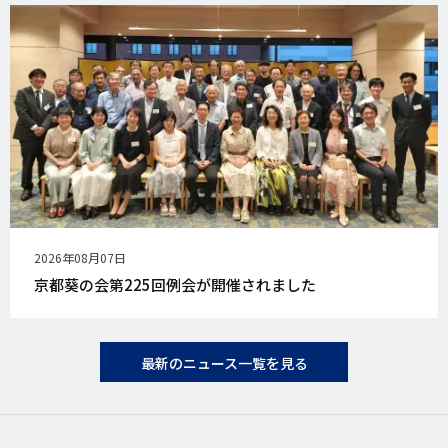
公
2026年08月07日
開
京都葵の会第225回例会が開催されました
日
最新のニュース一覧を見る