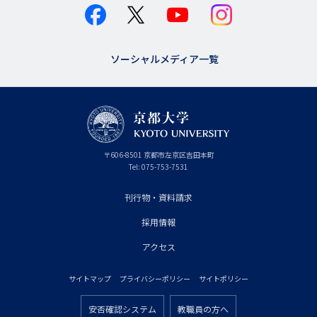
ソーシャルメディア一覧
京
〒
606-8501
京
京都市
左京区吉田本町
都
都
Tel:
075-753-7531
大
府
学
刊行物・資料請求
フ
採用情報
ッ
タ
アクセス
ー
サイトマップ
プライバシーポリシー
サイトポリシー
プ
フ
ラ
安否確認システム
教職員の方へ
ッ
フ