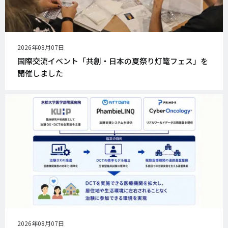
公
2026年08月07日
開
国際交流イベント「共創・日本の夏祭り灯篭フェス」を
日
開催しました
公
2026年08月07日