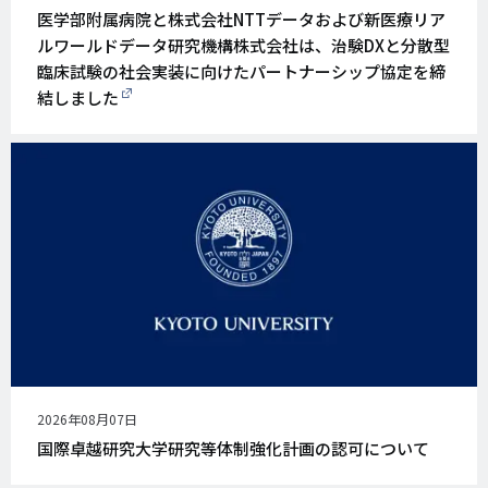
開
医学部附属病院と株式会社NTTデータおよび新医療リア
日
ルワールドデータ研究機構株式会社は、治験DXと分散型
臨床試験の社会実装に向けたパートナーシップ協定を締
結しました
公
2026年08月07日
開
国際卓越研究大学研究等体制強化計画の認可について
日