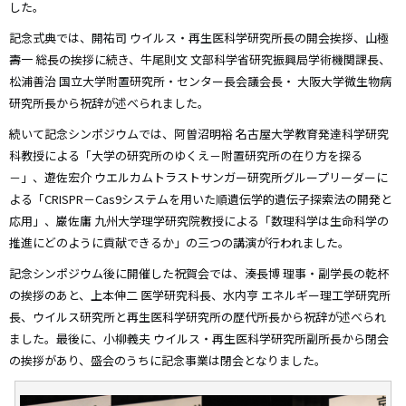
した。
記念式典では、開祐司 ウイルス・再生医科学研究所長の開会挨拶、山極
壽一 総長の挨拶に続き、牛尾則文 文部科学省研究振興局学術機関課長、
松浦善治 国立大学附置研究所・センター長会議会長・ 大阪大学微生物病
研究所長から祝辞が述べられました。
続いて記念シンポジウムでは、阿曽沼明裕 名古屋大学教育発達科学研究
科教授による「大学の研究所のゆくえ－附置研究所の在り方を探る
－」、遊佐宏介 ウエルカムトラストサンガー研究所グループリーダーに
よる「CRISPR－Cas9システムを用いた順遺伝学的遺伝子探索法の開発と
応用」、巌佐庸 九州大学理学研究院教授による「数理科学は生命科学の
推進にどのように貢献できるか」の三つの講演が行われました。
記念シンポジウム後に開催した祝賀会では、湊長博 理事・副学長の乾杯
の挨拶のあと、上本伸二 医学研究科長、水内亨 エネルギー理工学研究所
長、ウイルス研究所と再生医科学研究所の歴代所長から祝辞が述べられ
ました。最後に、小柳義夫 ウイルス・再生医科学研究所副所長から閉会
の挨拶があり、盛会のうちに記念事業は閉会となりました。