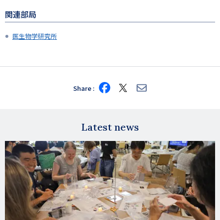
関連部局
医生物学研究所
Share
Share
Share
Share
on
on
via
Facebook
X
E-
mail
Latest news