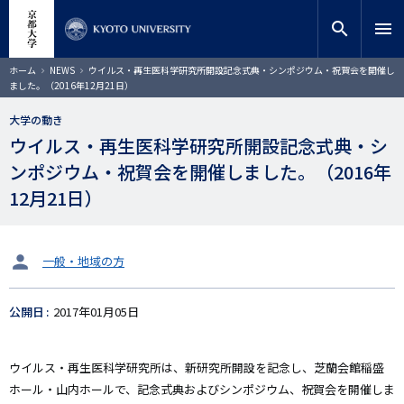
メ
close
サイト内検索
教員検索
イ
search
menu
ン
コ
検索
パ
ホーム
NEWS
ウイルス・再生医科学研究所開設記念式典・シンポジウム・祝賀会を開催し
ン
ン
ました。（2016年12月21日）
く
テ
ず
ン
大学の動き
ツ
ウイルス・再生医科学研究所開設記念式典・シ
に
ンポジウム・祝賀会を開催しました。（2016年
移
動
12月21日）
タ
一般・地域の方
ー
ゲ
公開日
2017年01月05日
ッ
ト
ウイルス・再生医科学研究所は、新研究所開設を記念し、芝蘭会館稲盛
ホール・山内ホールで、記念式典およびシンポジウム、祝賀会を開催しま