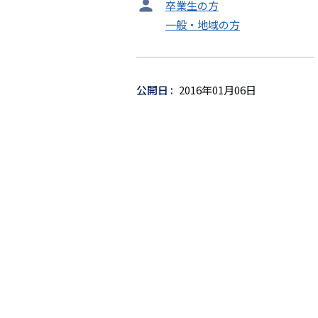
タ
卒業生の方
ー
一般・地域の方
ゲ
ッ
ト
公開日
2016年01月06日