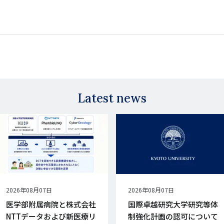
Latest news
公
2026年08月07日
公
2026年08月07日
開
開
医学部附属病院と株式会社
国際卓越研究大学研究等体
日
日
NTTデータおよび新医療リ
制強化計画の認可について