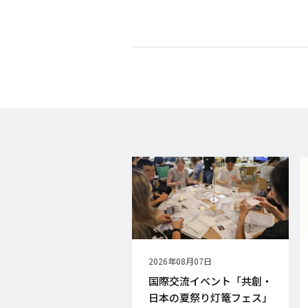
公
2026年08月07日
開
国際交流イベント「共創・
日
日本の夏祭り灯篭フェス」