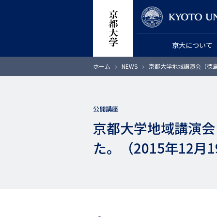
メ
教員検索
イ
ン
京大について
コ
ン
パ
ホーム
NEWS
京都大学地域講演会（徳島
テ
ン
く
ン
ず
ツ
公開講座
に
京都大学地域講演会
移
動
た。（2015年12