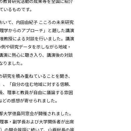
の教育研究活動の成果等を全国に紹介
シ
しているものです。
ョ
おいて、内田由紀子 こころの未来研究
心理学からのアプローチ」と題した講演
ン
定准教授による対談を行いました。講演
の例や研究データを示しながら地域・
講演に熱心に聴き入り、講演後の対談
なりました。
の研究を積み重ねていることを聞き、
」、「自分の住む地域に対する信頼、
長、理事と教員が自由に議論する雰囲
などの感想が寄せられました。
京都大学徳島同窓会が開催されました。
 理事・副学長および大学関係者が出席
卒）の開会挨拶に続いて、山極総長の挨