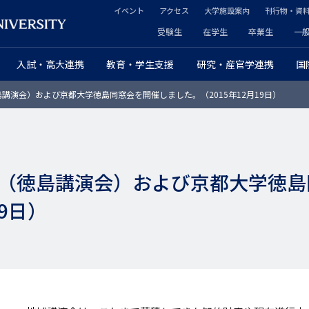
イベント
アクセス
大学施設案内
刊行物・資
ヘ
受験生
在学生
卒業生
一
ヘ
ッ
入試・高大連携
教育・学生支援
研究・産官学連携
国
ッ
ダ
講演会）および京都大学徳島同窓会を開催しました。（2015年12月19日）
ダ
ー
ー
セ
プ
カ
（徳島講演会）および京都大学徳島
ラ
ン
月19日）
イ
ダ
マ
リ
リ
ー
ー