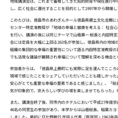
リ
地域講演会は、これまで蓄積してきた知的財産や現在進行中
リ
し、広く社会に還元することを目的として1997年から開催
ン
ン
このたびは、徳島市のあわぎんホール徳島県郷土文化会館に
ク
センター特定准教授が「地域の幸福と健康を考える： 社会
ク
を行い、講演の後には同じテーマで山極壽一 総長と内田特
会には定員を大幅に上回る263名が参加し、徳島県内の地域
組織の集団的な幸福の重要性について語る内田特定准教授の
でも活発な議論が展開され幸福について理解を深める機会と
参加者からは、「徳島県上勝町にも実際に足を運んでこころ
現場で感じたことをシェアしていただいたことも嬉しかった
安心がとても重要な幸福の要素であると感じました」、「総
気が印象的で、京大らしい学びの場を楽しませてもらった」
また、講演会終了後、同市内のホテルにおいて平成27年度
46名の同窓生の参加があり、本学からは山極総長、稲葉カヨ
しました。最初に日比野敏行 世話人代表（医学部・1962年