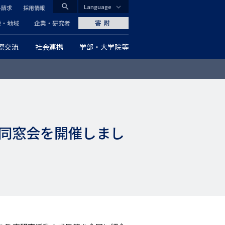
search
Language
料請求
採用情報
CLOSE
寄附
般・地域
企業・研究者
際交流
社会連携
学部・大学院等
グ
ロ
ー
バ
同窓会を開催しまし
ル
ナ
ビ
ゲ
ー