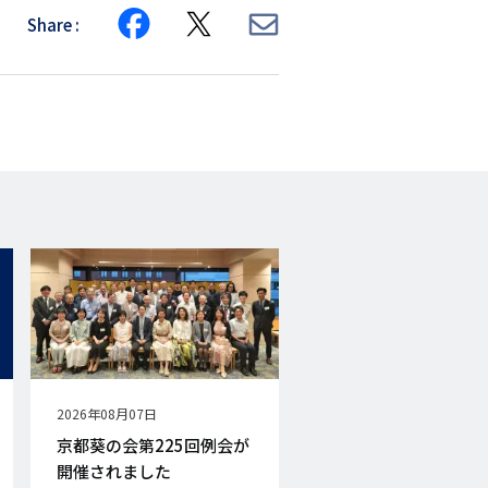
Share
Share
Share
Share
on
on
via
Facebook
X
E-
mail
公
2026年08月07日
開
京都葵の会第225回例会が
日
開催されました